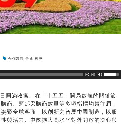
地
合作媒體
最新
科技
瀏覽數
59
次
00:00
5月5日圓滿收官。在「十五五」開局啟航的關鍵節
采購商、頭部采購商數量等多項指標均超往屆。
之姿聚全球客商，以創新之智展中國制造，以服
韌性與活力、中國擴大高水平對外開放的決心與