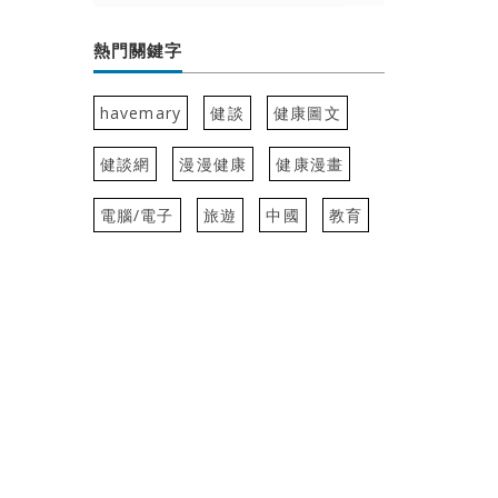
熱門關鍵字
havemary
健談
健康圖文
健談網
漫漫健康
健康漫畫
電腦/電子
旅遊
中國
教育