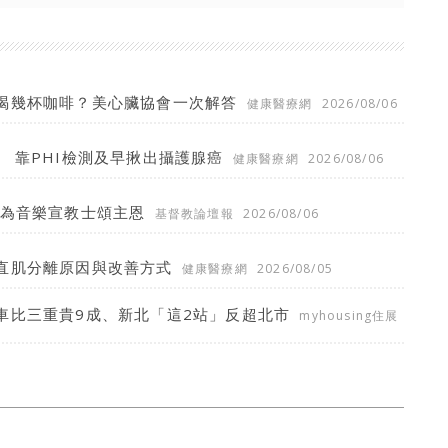
喝幾杯咖啡？美心臟協會一次解答
健康醫療網
2026/08/06
 靠PHI檢測及早揪出攝護腺癌
健康醫療網
2026/08/06
願為音樂宣教士頌主恩
基督教論壇報
2026/08/06
直肌分離原因與改善方式
健康醫療網
2026/08/05
車比三重貴9成、新北「這2站」反超北市
myhousing住展