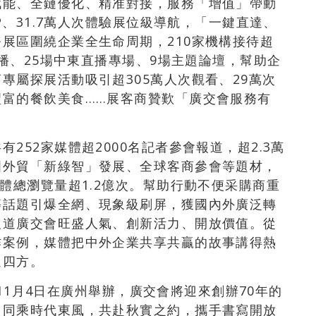
賦能、全鏈優化、精准對接，服務「增值」帶動
P、31.7萬人次體驗展位級導航，「一鍵直達、
展區圍繞企業全生命周期，210家機構接待超
直播、25場中東直播專場、9場主題論壇，幫助企
專屬探展活動吸引超305萬人次觀看、29萬次
豐富的餐飲美食……展客商贊歎「廣交會服務有
共有252家媒體超2000名記者參會報道，超2.3萬
國外貿「新綠智」發展、全球客商參會等題材，
體總瀏覽量超1.2億次。幫助行動不便采購商重
等話題引爆全網、現象級刷屏，獲國內外廣泛轉
報道廣交會旺盛人氣、創新活力、開放價值。從
作案例，媒體把中外企業共享共贏的故事講得熱
遍四方。
日至11月4日在廣州舉辦，廣交會將迎來創辦70年的
，同乘時代東風，共赴秋實之約，攜手書寫開放