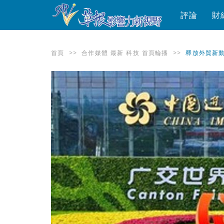
評論
財
首頁
>>
合作媒體
最新
科技
首頁輪播
>>
釋放外貿新