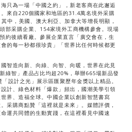
山海只為一場「中國之約」，新老客商在此邂逅
來自220個國家和地區的31.4萬名境外采購
%。其中，美國、澳大利亞、加拿大等增長明顯，
家頭部采購企業、154家境外工商機構參會。現場
已預約後續看廠。參展企業直言「廣交會在，生
交會的每一秒都很珍貴」「世界比任何時候都更
。
中國智造向新、向綠、向智、向暖，世界在此見
新綠智」產品占比均超20%，舉辦665場新品發
獎「設計之光」展示區匯聚歷年金獎以上精品。
新設計、綠色材料「爆款」頻出，國潮美學引領
暖世界、造福全球。中國企業以創新智慧書寫
意。采購商點贊「這裡就是未來」。媒體評價，
類命運共同體的生動實踐，在這裡看見中國速