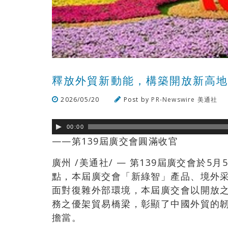
釋放外貿新動能，構築開放新高
2026/05/20
Post by
PR-Newswire 美通社
00:00
——第139屆廣交會圓滿收官
廣州 /美通社/ — 第139屆廣交會於
點，本屆廣交會「新綠智」產品、境外
面對復雜外部環境，本屆廣交會以開放
務之優架貿易橋梁，彰顯了中國外貿的
擔當。