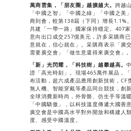
萬商雲集，「朋友圈」越擴越大。
跨越
「中國之智」「中國之綠」「中國之美」。
商到會，較第138屆（下同）增長1.1
共建「一帶一路」國家保持穩定。407
意向出口成交257億美元，許多采購商
意就在，信心就在」。采購商表示「廣
需要廣交會」「做生意還得來廣交會」
「新」光閃耀，「科技樹」越攀越高。
證「高光時刻」。現場465萬件展品，「
布活動，超六成產品應用創新技術，CF
無人機、智能穿戴等產品同台競技，創
全球消費新時尚，外骨骼、仿生手等溫
「中國驕傲」，以科技溫度傳遞大國善
廣交會是中國高水平對外開放和構建人
度、感受中國溫度。