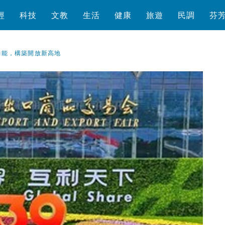
經
科技
文教
生活
健康
旅遊
民調
芬
動能，構築開放新高地