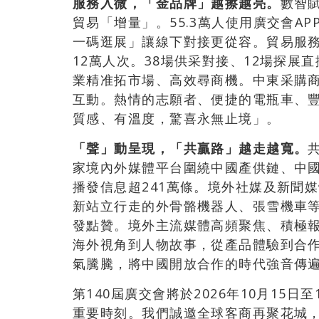
服務入微，「金品牌」越擦越亮。
數智
貿易「增量」。55.3萬人使用廣交會AP
一碼逛展」讓線下對接更從容。貿易服務
12萬人次。38場供采對接、12場探展
業精准拓市場、高效尋商機。中東采購商
互動。熱情的志願者、便捷的電瓶車、
質感、有溫度，驚喜永無止境」。
「聲」動呈現，「共贏路」越走越寬。
家境內外媒體平台圍繞中國產供鏈、中
播發信息超241萬條。境外社媒及新聞媒
新站立行走的外骨骼機器人、張雪機車
發點贊。境外主流媒體高頻聚焦、積極
海外視角到人物故事，從產品體驗到合
氣騰騰，將中國開放合作的時代強音傳
第140屆廣交會將於2026年10月15
重要時刻。我們誠邀全球客商再聚花城