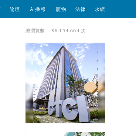
芳
論壇
AI播報
寵物
法律
永續
總瀏覽數：
36,154,664
次