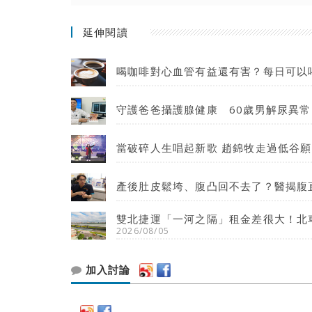
延伸閱讀
喝咖啡對心血管有益還有害？每日可以
守護爸爸攝護腺健康 60歲男解尿異常
當破碎人生唱起新歌 趙錦牧走過低谷
產後肚皮鬆垮、腹凸回不去了？醫揭腹
雙北捷運「一河之隔」租金差很大！北
2026/08/05
加入討論