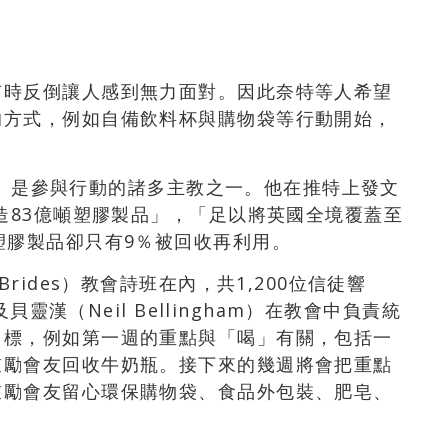
有時反倒讓人感到無力面對。因此奈特等人希望
的方式，例如自備飲料杯與購物袋等行動開始，
。
her）是參與行動的諸多主教之一。他在推特上發文
製造83億噸塑膠製品」，「足以將英國全境覆蓋至
塑膠製品卻只有9％被回收再利用。
rides）教會詩班在內，共1,200位信徒響
貝靈漢（Neil Bellingham）在教會中負責統
目標，例如第一週的重點與「喝」有關，包括一
鼓勵會友回收牛奶瓶。接下來的幾週將會把重點
鼓勵會友留心環保購物袋、食品外包裝、肥皂、
。