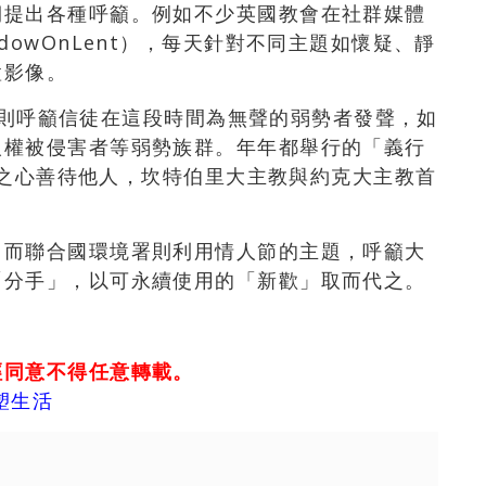
期提出各種呼籲。例如不少英國教會在社群媒體
dowOnLent），每天針對不同主題如懷疑、靜
置影像。
ne）則呼籲信徒在這段時間為無聲的弱勢者發聲，如
人權被侵害者等弱勢族群。年年都舉行的「義行
慷慨之心善待他人，坎特伯里大主教與約克大主教首
，而聯合國環境署則利用情人節的主題，呼籲大
「分手」，以可永續使用的「新歡」取而代之。
經同意不得任意轉載。
塑生活