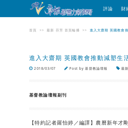
評論
財
首頁
>>
最新
芬芳
首頁輪播
>>
進入大齋期 英國教會
進入大齋期 英國教會推動減塑生
2018/03/07
Post by
基督教論壇報
最
基督教論壇報副刊
【特約記者羅怡婷／編譯】農曆新年才