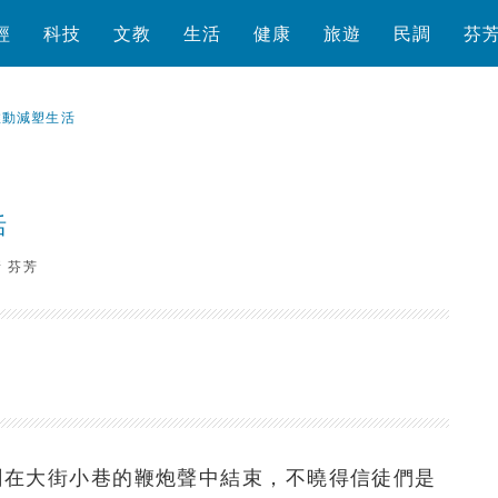
經
科技
文教
生活
健康
旅遊
民調
芬
推動減塑生活
活
新
芬芳
瀏覽數
1,025
次
剛在大街小巷的鞭炮聲中結束，不曉得信徒們是