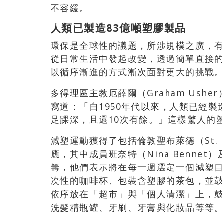
不容緩。
人類已製造83億噸塑膠製品
環保是全球性的議題，所涉規模之廣，
從日常生活中發起改變，透過簡單直接
以循序漸進的方式漸次面對更大的挑戰
多得理區主教厄薛爾（Graham Us
寫道：「自1950年代以來，人類已經
足踝深，且還10次有餘。」這樣驚人的
減塑運動獲得了包括倫敦聖布萊德（St. B
應，其中成員班奈特（Nina Bennet）及
籌，他們表示將在每一週選定一個減塑
次性的咖啡杯、包裝含塑膠的茶包，並
依序放在「超市」與「個人清潔」上，
洗髮精瓶罐、牙刷、牙膏與化妝品等等