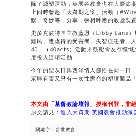
除了減塑運動，英國各教會也在大齋節
上同時發起「大齋期之窗」活動（#Win
默、奇妙等，分享一張相呼應的教堂裝
史多克波特區主教藍恩（Libby La
難民、遭虐待的受害者、失智症患者、
40」（40acts）活動則鼓勵會友存
度投入這項活動。
今年的聖灰日與西洋情人節恰在同一日
眾與有害又只有一次性壽命的塑膠製品
本文由「
基督教論壇報
」授權刊登，非
原文請見：
進入大齋期 英國教會推動減
關鍵字：
普世教會