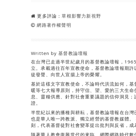
更多評論：
草根影響力新視野
網路著作權聲明
Written by
基督教論壇報
在台灣已走過半世紀歲月的基督教論壇報，196
立。承載過往百年宣教使命，基督教論壇報期許
徒發聲、向世人宣揚上帝的榮耀。
基於這樣文字宣教使命，不論時代洪流如何，基
暖等七大報導原則，持守信、望、愛的三大生命
息、靈糧供應、針對社會重要議題的信仰洞見；
證。
半世紀以來的播種與耕耘，基督教論壇報在台灣
也是華人唯一跨教派、獨立經營的基督教媒體。
刻，代表基督徒對社會變革提出批判與反省，成
隨著華人教會復興世代的來臨、網際網路時代數