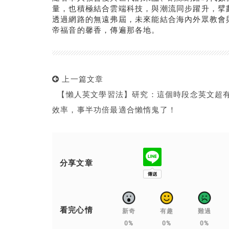
量，也積極結合雲端科技，與潮流同步躍升，擘
透過網路的無遠弗屆，未來能結合海內外眾教會
帝福音的馨香，傳遍那各地。
上一篇文章
【懶人英文學習法】研究：這個時段念英文超
效率，事半功倍最適合懶惰鬼了！
分享文章
看完心情
新奇
有趣
難過
0%
0%
0%