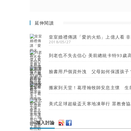
延伸閱讀
皇室婚禮傳講「愛的火焰」上億人看 
2018/05/27
到老也不失去信心 美前總統卡特93歲
臉書用戶個資外洩 父母如何保護孩子
搬家到天堂！葛理翰牧師安息主懷 生
美式足球超級盃天寒地凍舉行 眾教會
加入討論