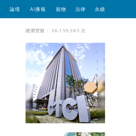
芳
論壇
AI播報
寵物
法律
永續
總瀏覽數：
36,159,385
次