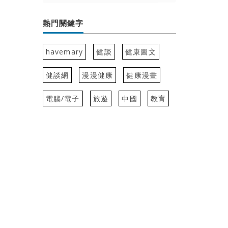
熱門關鍵字
havemary
健談
健康圖文
健談網
漫漫健康
健康漫畫
電腦/電子
旅遊
中國
教育