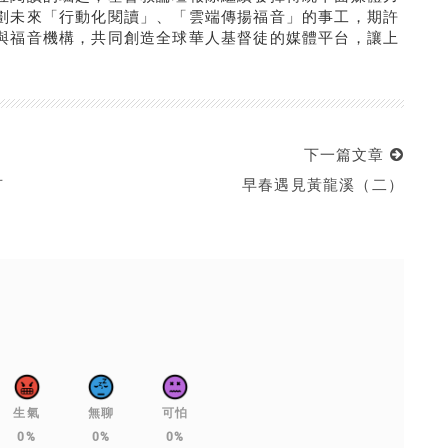
劃未來「行動化閱讀」、「雲端傳揚福音」的事工，期許
與福音機構，共同創造全球華人基督徒的媒體平台，讓上
下一篇文章
有
早春遇見黃龍溪（二）
生氣
無聊
可怕
0%
0%
0%