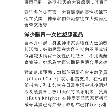
否留意到，為期40天的大齋節期，其實
對許多信徒而言，大齋節期的靈性操練
但在英國，神學家們鼓勵信徒在大齋節
會帶來改變。
減少購買一次性塑膠產品
自本月中起，身兼神學家與環保人士的薇樂里
起活動，鼓勵民眾在大齋節期內不用或
例如減少購買一次性的瓶裝水，不用拋
食物等。她認為大齋節期是最適合用來
對於這項運動，隸屬英國聖公會主教委
（ChurchCare）表示相當支持。
塑指南，列出如何在日常生活中減少消
液及護唇膏，改用天然竹製牙刷等。負
（Ruth Knight）在接受英國國家
威脅其實已有共識，政府亦已採取不少