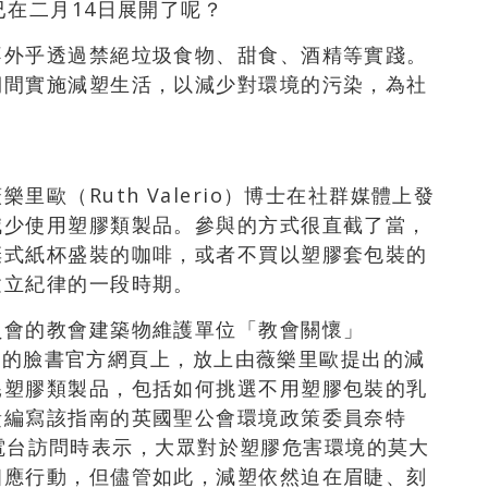
已在二月14日展開了呢？
不外乎透過禁絕垃圾食物、甜食、酒精等實踐。
期間實施減塑生活，以減少對環境的污染，為社
歐（Ruth Valerio）博士在社群媒體上發
減少使用塑膠類製品。參與的方式很直截了當，
棄式紙杯盛裝的咖啡，或者不買以塑膠套包裝的
建立紀律的一段時期。
員會的教會建築物維護單位「教會關懷」
在他們的臉書官方網頁上，放上由薇樂里歐提出的減
耗塑膠類製品，包括如何挑選不用塑膠包裝的乳
責編寫該指南的英國聖公會環境政策委員奈特
廣播電台訪問時表示，大眾對於塑膠危害環境的莫大
相應行動，但儘管如此，減塑依然迫在眉睫、刻