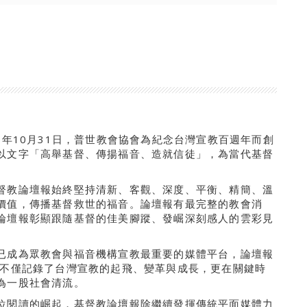
5年10月31日，普世教會協會為紀念台灣宣教百週年而創
以文字「高舉基督、傳揚福音、造就信徒」，為當代基督
督教論壇報始終堅持清新、客觀、深度、平衡、精簡、溫
價值，傳播基督救世的福音。論壇報有最完整的教會消
論壇報彰顯跟隨基督的佳美腳蹤、發崛深刻感人的雲彩見
已成為眾教會與福音機構宣教最重要的媒體平台，論壇報
 不僅記錄了台灣宣教的起飛、變革與成長，更在關鍵時
為一股社會清流。
位閱讀的崛起，基督教論壇報除繼續發揮傳統平面媒體力