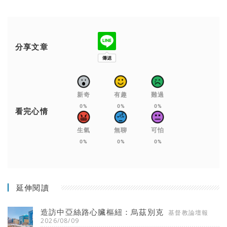
分享文章
新奇
有趣
難過
0%
0%
0%
看完心情
生氣
無聊
可怕
0%
0%
0%
延伸閱讀
造訪中亞絲路心臟樞紐：烏茲別克
基督教論壇報
2026/08/09