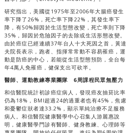
研究指出，美國從1975年至2006年大腸癌發生
率下降了26%，死亡率下降22%，其發生率下
降，有50%歸因於生活型態改變，死亡率則下降
35%，歸因於危險因子的去除或生活形態改變。
由於癌症已經連續37年台人十大死因之首，黃達
夫院長表示，跑者、指揮常常動不容易罹癌，運
動是防癌的中心，若能從生活型態預防，全台每
年4萬人免罹癌，健保支出可砍半。
醫師、運動教練專業團隊 6
周課程民眾無壓力
和信醫院統計初診癌症病人，發現癌友抽菸比率
仍為18%，BMI超過24的過重者也有45%，焦慮
和憂鬱症狀者達33.2%，顯示單純治療不足服務
病人。和信醫院健康醫學中心召集人游麗惠說
明，健康醫學門診有醫師、健身教練、心理師等
專業團隊，開放給任何民眾，進行為期6周的課