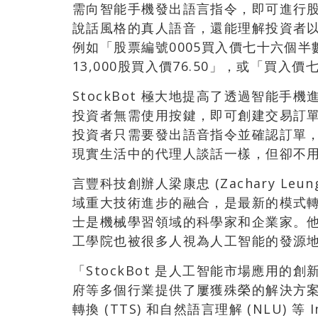
需向智能手機發出語言指令，即可進行股票
說話風格的真人語音，還能理解投資者
例如「股票編號0005買入價七十六個半
13,000股買入價76.50」，或「買
StockBot 極大地提高了透過智能手機
投資者無需使用按鍵，即可創建交易訂
投資者只需要發出語音指令並確認訂單
現實生活中的代理人談話一樣，但卻不
言豐科技創辦人梁康忠 (Zachary Leu
域重大技術進步的融合，是最新的模式轉
士是機械學習領域的科學家和企業家。他擁
工學院也被很多人視為人工智能的發源
「StockBot 是人工智能市場應用的創新
府等多個行業提供了屢獲殊榮的解決方案。
轉換 (TTS) 和自然語言理解 (NLU) 