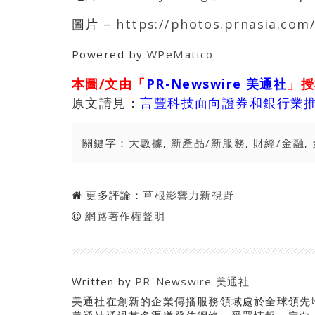
圖片 –
https://photos.prnasia.com
Powered by
WPeMatico
本圖/文由「
PR-Newswire 美通社
」授
原文請見：
言豐科技面向證券和銀行業推出
關鍵字：
大數據
,
新產品/新服務
,
財經/金融
,
更多評論：
草根影響力新視野
網路著作權聲明
Written by
PR-Newswire 美通社
美通社在創新的企業傳播服務領域處於全球領先