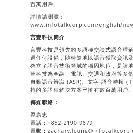
百萬用戶。
詳情請瀏覽：
www.infotalkcorp.com/english/ne
言豐科技
簡介
言豐科技是領先的多語種交談式語音理
過任何設備，隨時隨地以語音獲取資訊及
確立了語音技術領域的穩固地位，是該
豐科技為金融、電訊、交通和政府等多
自動語音辨識 (ASR)、文字-語音轉換 (
持的多語種解決方案已擁有數百萬用戶
傳媒聯絡：
梁康忠
電話：+852-2190-9679
電郵：
zachary.leung@infotalkcorp