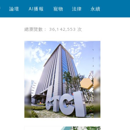
芳
論壇
AI播報
寵物
法律
永續
總瀏覽數：
36,142,553
次