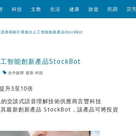
經
科技
文教
生活
健康
旅遊
民調
芬
證券和銀行業推出人工智能創新產品StockBot
智能創新產品StockBot
合作媒體
最新
科技
瀏覽數
359
次
提升3至10倍
— 領先的交談式語音理解技術供應商言豐科技
天宣佈推出其最新創新產品 StockBot，該產品可將投資