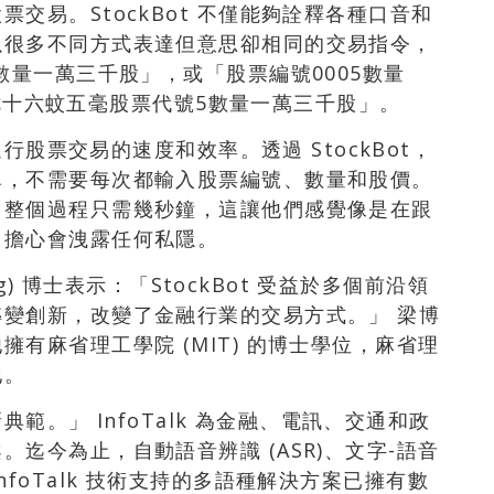
交易。StockBot 不僅能夠詮釋各種口音和
以很多不同方式表達但意思卻相同的交易指令，
數量一萬三千股」，或「股票編號0005數量
入價七十六蚊五毫股票代號5數量一萬三千股」。
進行股票交易的速度和效率。透過 StockBot，
單，不需要每次都輸入股票編號、數量和股價。
，整個過程只需幾秒鐘，這讓他們感覺像是在跟
用擔心會洩露任何私隱。
ng) 博士表示：「StockBot 受益於多個前沿領
變創新，改變了金融行業的交易方式。」 梁博
有麻省理工學院 (MIT) 的博士學位，麻省理
地。
典範。」 InfoTalk 為金融、電訊、交通和政
迄今為止，自動語音辨識 (ASR)、文字-語音
等 InfoTalk 技術支持的多語種解決方案已擁有數