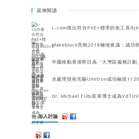
延伸閱讀
L-com推出符合PoE+標準的免工具RJ
Makeblock亮相2018極地會議：
中國移動香港即日為「大灣區服務計劃
水處理技術先驅Umitron成功融資112
Dr. Michael FUbi富筆博士成為VdT
加入討論