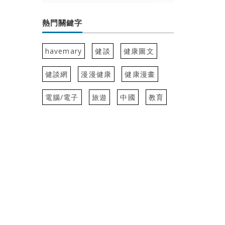
熱門關鍵字
havemary
健談
健康圖文
健談網
漫漫健康
健康漫畫
電腦/電子
旅遊
中國
教育