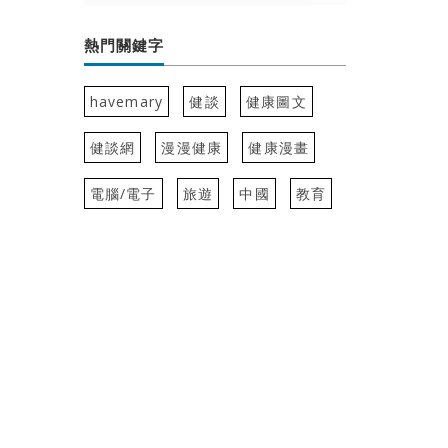
熱門關鍵字
havemary
健談
健康圖文
健談網
漫漫健康
健康漫畫
電腦/電子
旅遊
中國
教育