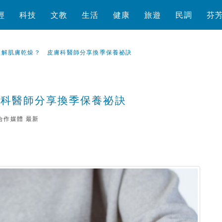
經
科技
文教
生活
健康
旅遊
民調
芬
緩解肌膚乾燥？ 皮膚科醫師分享換季保養祕訣
膚科醫師分享換季保養祕訣
合作媒體
最新
瀏覽數
402
次