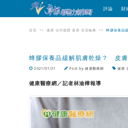
評論
財
首頁
>>
健康
合作媒體
最新
首頁輪播
>>
蜂膠保養品
蜂膠保養品緩解肌膚乾燥？ 皮
2021/01/21
Post by
健康醫療網
健康
健康醫療網／記者林渝樺報導