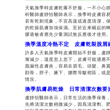
天氣換季時皮膚乾癢不舒服，一不小心
科醫師盧靜怡醫師表示，換季時皮膚容
若有乾刺現象，不宜高溫或過度清潔，
的乾燥肌膚加強保濕。至於近來崛起的
膠過敏者應先少量測試無反應後才使用
換季溫度冷熱不定 皮膚乾裂脫屑
許多人天氣換季時皮膚開始不舒服，盧
漸減少，溫度忽上忽下，皮膚可能適應
脂漏性皮膚炎，容易在眉毛、頭髮、鼻
顴骨，脖子、腋下、腰際等皺褶區，或
情況。
換季肌膚易乾燥 日常清潔次數要
盧靜怡醫師表示，日常生活的換季保養
先將清潔次數稍微減少，因爲清潔劑、