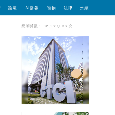
芳
論壇
AI播報
寵物
法律
永續
總瀏覽數：
36,199,068
次