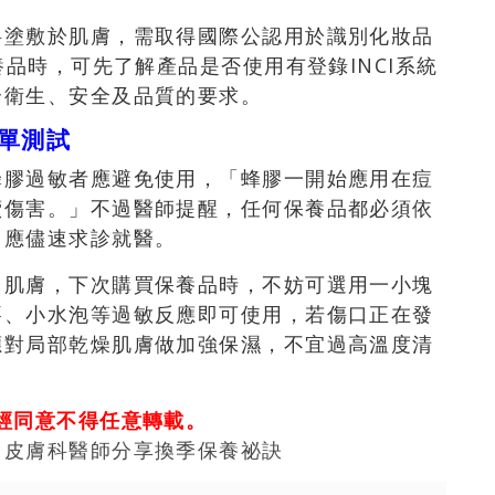
料塗敷於肌膚，需取得國際公認用於識別化妝品
養品時，可先了解產品是否使用有登錄INCI系統
合衛生、安全及品質的要求。
單測試
蜂膠過敏者應避免使用，「蜂膠一開始應用在痘
續傷害。」不過醫師提醒，任何保養品都必須依
，應儘速求診就醫。
己肌膚，下次購買保養品時，不妨可選用一小塊
癢、小水泡等過敏反應即可使用，若傷口正在發
應對局部乾燥肌膚做加強保濕，不宜過高溫度清
經同意不得任意轉載。
 皮膚科醫師分享換季保養祕訣