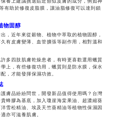
季保養上建議挑選貼近類似皮膚的成分，例如神
酯等有助於修復皮脂膜，讓油脂修復可以達到鎖
植物固醇
指出，近年來從穀物、植物中萃取的植物固醇，
擦久有皮膚變薄、血管擴張等副作用，相對溫和
此許多四肢肌膚乾燥患者，有時更喜歡選用蠟質
醫學上，有些修復功用，蠟質則是防水膜，保水
調配，才能發揮保濕功效。
誌
的護膚品紛紛問世，開發新品值得使用嗎？台灣
珍貴蜂膠為基底，加入瓊崖海棠果油、超濃縮葵
西洋雪松精油、埃及天竺葵精油等植物性保濕因
舒適亦可滋養肌膚。