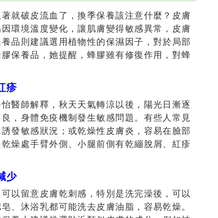
抓著就破皮流血了，換季保養該注意什麼？皮膚
易因環境溫度變化，讓肌膚變得敏感異常，皮膚
保養品則建議選用植物性的保濕因子，對於局部
蜂膠保養品，她提醒，蜂膠雖有修復作用，對蜂
。
紅疹
靜怡醫師解釋，秋天天氣轉涼以後，陽光日漸逐
不良，身體免疫機制發生敏感問題。有些人常見
翼誘發敏感狀況；或乾燥性皮膚炎，容易在臉部
是乾燥處手臂外側、小腿前側有乾繃脫屑、紅疹
減少
，可以留意皮膚乾刺感，特別是洗完澡後，可以
肥皂、沐浴乳都可能洗去皮膚油脂，容易乾燥。