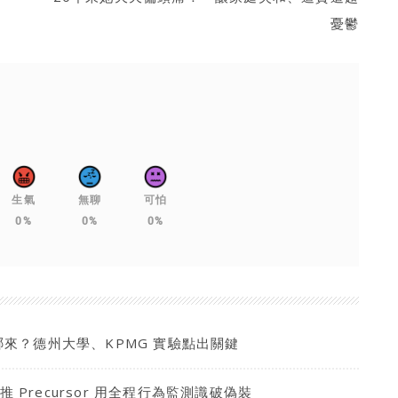
憂鬱
生氣
無聊
可怕
0%
0%
0%
哪來？德州大學、KPMG 實驗點出關鍵
 推 Precursor 用全程行為監測識破偽裝