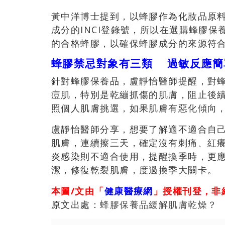
黃中洋博士提到，以蜂膠作為化妝品原
成分的INCI登錄號，所以在選購蜂膠保
的合格蜂膠，以確保蜂膠成分的來源符
蜂膠禁忌對象有三類 過敏反應簡
針對蜂膠保養品，盧靜怡醫師提醒，對
痘肌，特別是乾繃抓傷的肌膚，阻止後
照個人肌膚挑選，如果肌膚有惡化傾向
盧靜怡醫師分享，想要了解適不適合自
肌膚，連續擦三天，確定沒有刺痛、紅
炎感染則不適合使用，提醒換季時，更
潔，修復乾裂肌膚，度過換季大關卡。
本圖/文由「
健康醫療網
」授權刊登，非
原文出處：
蜂膠保養品緩解肌膚乾燥？