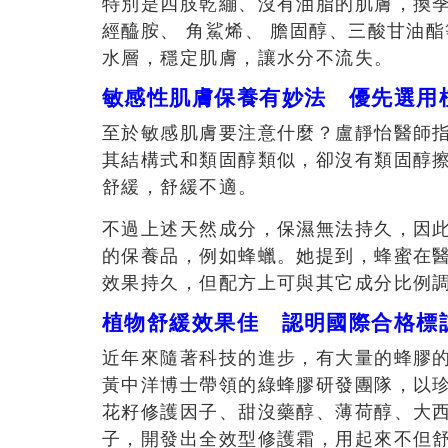
特別是四肢乾繃、沒有油脂的肌膚，換
經醯胺、 角鯊烯、 膽固醇、三酸甘油
水層，穩定肌膚，讓水分不流失。
敏感性肌膚保養有妙法 優先選用
至於敏感肌膚要注意什麼？盧靜怡醫師
其結構式和類固醇類似，卻沒有類固醇
舒緩，舒緩不適。
不過上述天然成分，保濕無法持久，因
的保養品，例如蜂蠟。她提到，蜂蜜在
效果持久，但配方上可與其它成分比例
植物舒緩效果佳 認明國際合格標
近年來隨著科技的進步，有大量的蜂膠
黃中洋博士帶領的綠蜂膠研發團隊，以
花籽修護因子、甜沒藥醇、薄荷醇、大
子，開發出全效型修護霜，用起來不但