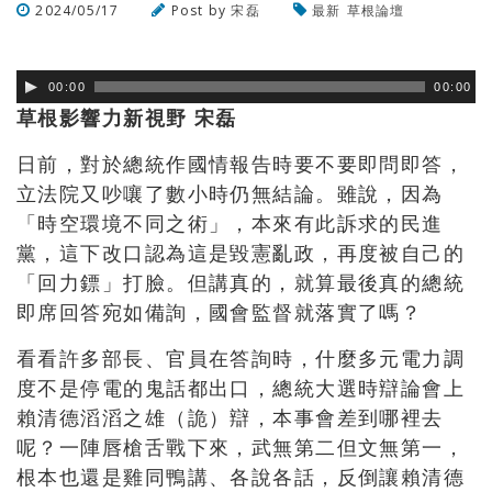
2024/05/17
Post by
宋磊
最新
草根論壇
瀏覽數
268
次
00:00
00:00
草根影響力新視野 宋磊
日前，對於總統作國情報告時要不要即問即答，
立法院又吵嚷了數小時仍無結論。雖說，因為
「時空環境不同之術」，本來有此訴求的民進
黨，這下改口認為這是毀憲亂政，再度被自己的
「回力鏢」打臉。但講真的，就算最後真的總統
即席回答宛如備詢，國會監督就落實了嗎？
看看許多部長、官員在答詢時，什麼多元電力調
度不是停電的鬼話都出口，總統大選時辯論會上
賴清德滔滔之雄（詭）辯，本事會差到哪裡去
呢？一陣唇槍舌戰下來，武無第二但文無第一，
根本也還是雞同鴨講、各說各話，反倒讓賴清德