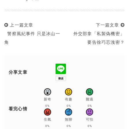
上一篇文章
下一篇文章
警察風紀事件 只是冰山一
外交部拿「私製偽機密」
角
要告徐巧芯洩密？
分享文章
新奇
有趣
難過
0%
0%
0%
看完心情
生氣
無聊
可怕
0%
0%
0%