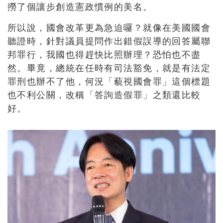
撈了個讓步創造憲政慣例的美名。
所以說，國會改革更為急迫囉？就像在美國國會
聽證時，針對議員提問作出錯假誤導的回答屬聯
邦罪行，我國也得趕快比照辦理？恐怕也不盡
然。畢竟，總統在任時有司法豁免，就是有法定
罪刑也辦不了他，何況「藐視國會罪」這個標題
也不利公關，改稱「答詢造假罪」之類還比較
好。