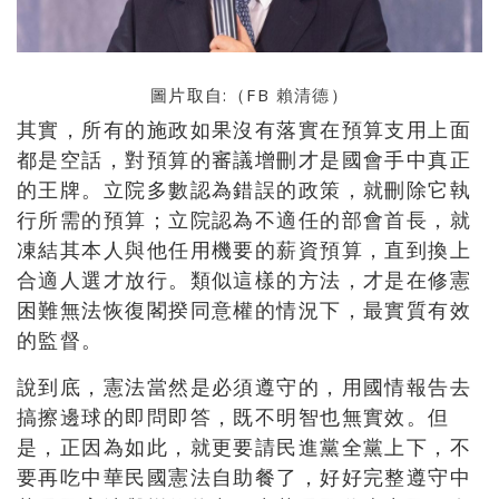
圖片取自:（FB
賴清德
）
其實，所有的施政如果沒有落實在預算支用上面
都是空話，對預算的審議增刪才是國會手中真正
的王牌。立院多數認為錯誤的政策，就刪除它執
行所需的預算；立院認為不適任的部會首長，就
凍結其本人與他任用機要的薪資預算，直到換上
合適人選才放行。類似這樣的方法，才是在修憲
困難無法恢復閣揆同意權的情況下，最實質有效
的監督。
說到底，憲法當然是必須遵守的，用國情報告去
搞擦邊球的即問即答，既不明智也無實效。但
是，正因為如此，就更要請民進黨全黨上下，不
要再吃中華民國憲法自助餐了，好好完整遵守中