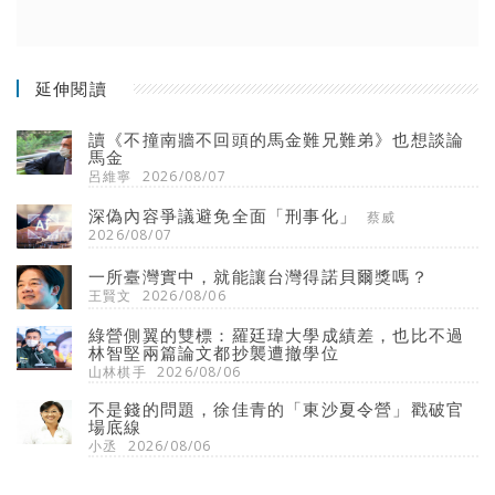
延伸閱讀
讀《不撞南牆不回頭的馬金難兄難弟》也想談論
馬金
呂維寧
2026/08/07
深偽內容爭議避免全面「刑事化」
蔡威
2026/08/07
一所臺灣實中，就能讓台灣得諾貝爾獎嗎？
王賢文
2026/08/06
綠營側翼的雙標：羅廷瑋大學成績差，也比不過
林智堅兩篇論文都抄襲遭撤學位
山林棋手
2026/08/06
不是錢的問題，徐佳青的「東沙夏令營」戳破官
場底線
小丞
2026/08/06