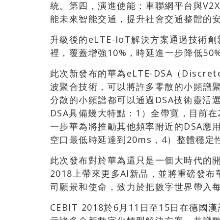
統。第四，演進使能：車聯網平台與V2
能未來智能交通，提升社會交通整體的
升級後的eLTE-IoT解決方案通過技
裡，覆蓋增強10%，時延進一步降低50
此次新發布的華為eLTE-DSA（Discrete
波聚合技術，可以將許多零散的小頻譜
分散的小頻譜都可以通過DSA技術靈活選
DSA具備幾大特點：1）全帶寬，目前在
一步華為將推動其他頻率附近的DSA應用。
空口最低時延達到20ms，4）整體穩定性達
此次發布對於華為還只是一個大時代的開始，
2018上帶來更多AI新品，並將重磅發
司願景和使命，致力於把數字世界帶入
CEBIT 2018於6月11日至15日