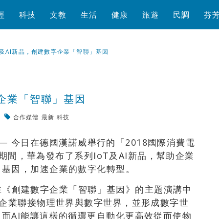
經
科技
文教
生活
健康
旅遊
民調
芬
T及AI新品，創建數字企業「智聯」基因
字企業「智聯」基因
合作媒體
最新
科技
瀏覽數
434
次
/ — 今日在德國漢諾威舉行的「2018國際消費電
）」期間，華為發布了系列IoT及AI新品，幫助企業
」基因，加速企業的數字化轉型。
邱恆在《創建數字企業「智聯」基因》的主題演講中
助企業聯接物理世界與數字世界，並形成數字世
而AI能讓這樣的循環更自動化更高效從而使物