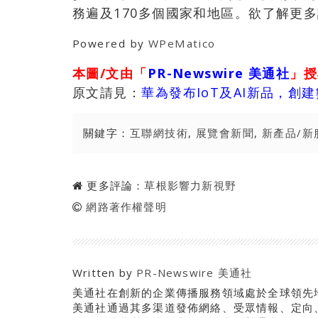
務遍及170多個國家和地區。欲了解更
Powered by
WPeMatico
本圖/文由「
PR-Newswire 美通社
」授
原文請見：
華為發布IoT及AI新品，創
關鍵字：
互聯網技術
,
展覽會新聞
,
新產品/新
更多評論：
草根影響力新視野
網路著作權聲明
Written by
PR-Newswire 美通社
美通社在創新的企業傳播服務領域處於全球領先
美通社通過其多渠道發佈網絡、受眾情報、定向