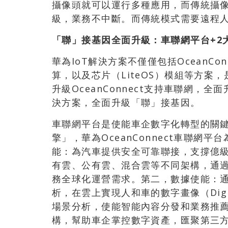
攝像頭就可以運行多種應用，而傳統攝
級，業務不中斷。而傳統模式需要遠程
「
聯
」
接基因全面升級：車聯網平台
+2
華為IoT解決方案不僅僅包括OceanCo
算，以及芯片（LiteOS）模組等方案
升級OceanConnect支持車聯網，全面升
決方案，全面升級「聯」接基因。
車聯網平台是使能車企數字化轉型的關鍵
擎」，華為OceanConnect車聯網
能：為汽車提供安全可靠聯接，支撐億
有雲、公有雲、混合雲等不同架構，通
務全球化運營需求。第二，數據使能：
析，在雲上實現人和車的數字畫像（Digi
場景分析，使能智能內容分發和業務推
構，幫助車企掌控數字資產，匯聚第三