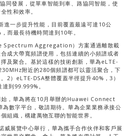
X協同發展，從單車智能到車、路協同智能，使
安全性和效率。
術創新進一步提升性能，目前覆蓋最遠可達10公
%，而最長待機時間達到10年。
 Spectrum Aggregation）方案通過離散載
聚合成大帶寬頻譜使用，包括連續的小頻譜或者
擇及聚合。基於這樣的技術創新，華為eLTE-
230MHz附近的280個頻譜都可以靈活聚合，下
2）eLTE-DSA整體覆蓋半徑提升40%，3）
到99.999%。
華為將在10月舉辦的Huawei Connect
布華為數字平台，敬請期待。華為企業業務承接公
每個組織，構建萬物互聯的智能世界。
在德國漢諾威展覽中心舉行，華為攜手合作伙伴和客戶展