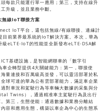
像頭每款只能運行單一應用；第三，支持在線升
人工升級，並且業務中斷。
大無線
IoT
聯接方案
nnect IoT平台，還包括無線/有線聯接、邊緣計
，是目前業界最系統的IoT解決方案。本次，華為
級eLTE-IoT的性能並全新發布eLTE-DSA解
ICT基礎設施，是智能網聯車的「數字引
平台為車企轉型提供4大關鍵能力：第一，聯接使
級海量連接和百萬級高並發，可以靈活部署於私
過全球可達的華為公有雲部署能力，滿足車企業
通過對車況和駕駛行為等車輛大數據的采集與分
tal Twins），通過精准車主駕駛行為及出行
薦。第三，生態使能：通過數據和業務分離結
方內容和應用生態，構築以車企為中心的生態系