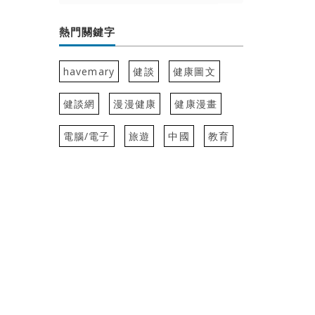
熱門關鍵字
havemary
健談
健康圖文
健談網
漫漫健康
健康漫畫
電腦/電子
旅遊
中國
教育