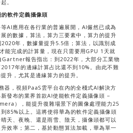
一起。
能的軟件定義攝像頭
等AI應用在各行業的普遍展開，AI儼然已成為
發展的數據，算法，算力三要素中，算力的提升
到2020年，數據量提升5.5倍；算法，以識別成
天才能完成的計算量，現在只需要用GPU 1天就
artner報告指出：到2022年，大部分工業物
017年的邊緣計算占比還不到10%。由此不難
的提升，尤其是邊緣算力的提升。
務器，視頻PaaS雲平台在內的全棧式AI解決方
新發布的業界首款AI使能軟件定義攝像頭 –
ed Camera），能提升復雜場景下的圖像處理能力25
到85%以上。這將使得華為的軟件定義攝像頭
論晴天、夜晚、還是雨雪、陰天，攝像頭都可以
提升效率；第二，基於動態算法加載，華為單一