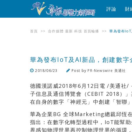
評論
財
首頁
>>
合作媒體
最新
科技
首頁輪播
>>
華為發布Io
華為發布IoT及AI新品，創建數
2018/06/23
Post by
PR-Newswire 美通社
德國漢諾威2018年6月12日電 /美通社
子信息及通信博覽會（CEBIT 2018
在自身的數字「神經元」中創建「智聯
華為企業BG 全球Marketing總裁
指出：在數字化轉型過程中，IoT能幫
界感知物理世界再控制物理世界的循環，