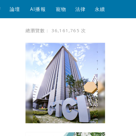
芳
論壇
AI播報
寵物
法律
永續
總瀏覽數：
36,161,765
次