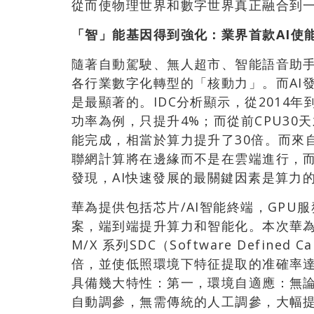
從而使物理世界和數字世界真正融合到
「
智
」
能基因得到強化：業界首款
AI
使
隨著自動駕駛、無人超市、智能語音助手
各行業數字化轉型的「核動力」。而AI
是最顯著的。IDC分析顯示，從2014年
功率為例，只提升4%；而從前CPU30
能完成，相當於算力提升了30倍。而來自G
聯網計算將在邊緣而不是在雲端進行，而2
發現，AI快速發展的最關鍵因素是算力
華為提供包括芯片/AI智能終端，GPU服
案，端到端提升算力和智能化。本次華為
M/X 系列SDC（Software Defin
倍，並使低照環境下特征提取的准確率達
具備幾大特性：第一，環境自適應：無
自動調參，無需傳統的人工調參，大幅