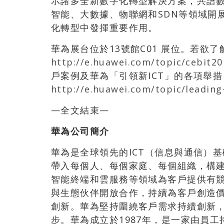
示諸多全新數字化轉型解決方案，共譜
智能、大數據、物聯網和SDN等領域開
化轉型中發揮重要作用。
華為展台位於13號館C01 展位。若欲了
http://e.huawei.com/topic/cebit20
戶案例及華為「引領新ICT」的各項舉
http://e.huawei.com/topic/leading
—全文結束—
華為公司簡介
華為是全球領先的ICT（信息與通信）
帶入每個人、每個家庭、每個組織，構建
智能終端和雲服務等領域為客戶提供有
與生態伙伴開放合作，持續為客戶創造
創新。華為堅持圍繞客戶需求持續創新
步。華為成立於1987年，是一家由員