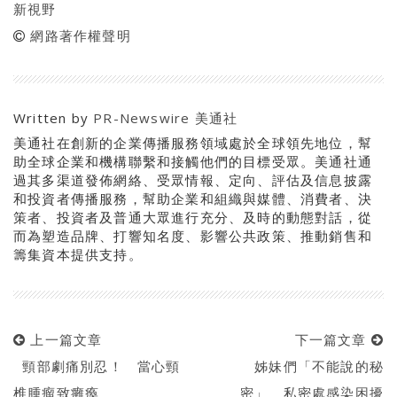
新視野
網路著作權聲明
Written by
PR-Newswire 美通社
美通社在創新的企業傳播服務領域處於全球領先地位，幫
助全球企業和機構聯繫和接觸他們的目標受眾。美通社通
過其多渠道發佈網絡、受眾情報、定向、評估及信息披露
和投資者傳播服務，幫助企業和組織與媒體、消費者、決
策者、投資者及普通大眾進行充分、及時的動態對話，從
而為塑造品牌、打響知名度、影響公共政策、推動銷售和
籌集資本提供支持。
上一篇文章
下一篇文章
頸部劇痛別忍！ 當心頸
姊妹們「不能說的秘
椎腫瘤致癱瘓
密」 私密處感染困擾