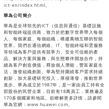
ict-en/index.html
。
華為公司簡介
華為是全球領先的ICT（信息與通信）基礎設施
和智能終端提供商，致力於把數字世界帶入每個
人、每個家庭、每個組織，構建萬物互聯的智能
世界。我們在通信網絡、IT、智能終端和雲服務
等領域為客戶提供有競爭力、安全可信賴的產
品、解決方案與服務，與生態夥伴開放合作，持
續為客戶創造價值，釋放個人潛能，豐富家庭生
活，激發組織創新。華為堅持圍繞客戶需求持續
創新，加大基礎研究投入，厚積薄發，推動世界
進步。華為成立於1987年，是一家由員工持有全
部股份的民營企業，目前有18萬員工，業務遍及
170多個國家和地區。欲瞭解更多詳情，請參閱
華為官網：
www.huawei.com
。