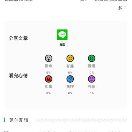
多！
分享文章
新奇
有趣
難過
0%
0%
0%
看完心情
生氣
無聊
可怕
0%
0%
0%
延伸閱讀