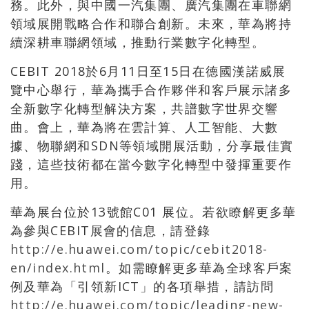
務。此外，與中國一汽集團、廣汽集團在車聯網
領域展開戰略合作和聯合創新。未來，華為將持
續深耕車聯網領域，推動行業數字化轉型。
CEBIT 2018於6月11日至15日在德國漢諾威展
覽中心舉行，華為攜手合作夥伴和客戶展示諸多
全新數字化轉型解決方案，共譜數字世界交響
曲。會上，華為將在雲計算、人工智能、大數
據、物聯網和SDN等領域開展活動，分享最佳實
踐，這些技術都在當今數字化轉型中發揮重要作
用。
華為展台位於13號館C01 展位。若欲瞭解更多華
為參與CEBIT展會的信息，請登錄
http://e.huawei.com/topic/cebit2018-
en/index.html
。如需瞭解更多華為全球客戶案
例及華為「引領新ICT」的各項舉措，請訪問
http://e.huawei.com/topic/leading-new-