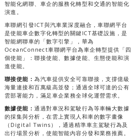
智能化網聯、車企的服務化轉型和交通的智能化
演進。
車聯網引發ICT與汽車業深度融合，車聯網平台
是使能車企數字化轉型的關鍵ICT基礎設施，是
智能網聯車的「數字引擎」，華為
OceanConnect車聯網平台為車企轉型提供「四
個使能」：聯接使能、數據使能、生態使能和演
進使能。
聯接使能：
為汽車提供安全可靠聯接，支撐億級
海量連接和百萬級高並發；通過全球可達的公有
雲部署能力，滿足車企業務全球化運營需求。
數據使能：
通過對車況和駕駛行為等車輛大數據
的採集與分析，在雲上實現人和車的數字畫像
（Digital Twins），通過精準車主駕駛行為及
出行場景分析，使能智能內容分發和業務推薦。