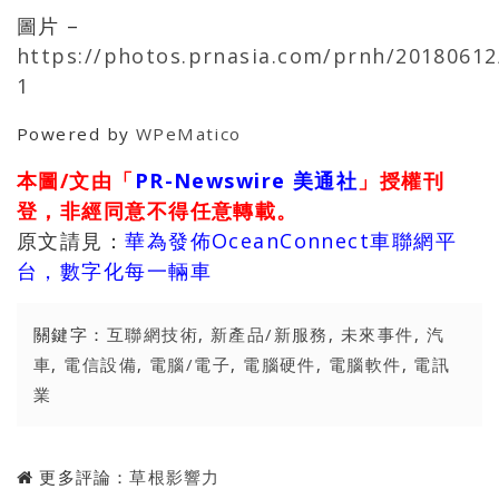
圖片 –
https://photos.prnasia.com/prnh/20180612
1
Powered by
WPeMatico
本圖/文由「
PR-Newswire 美通社
」授權刊
登，非經同意不得任意轉載。
原文請見：
華為發佈OceanConnect車聯網平
台，數字化每一輛車
關鍵字：
互聯網技術
,
新產品/新服務
,
未來事件
,
汽
車
,
電信設備
,
電腦/電子
,
電腦硬件
,
電腦軟件
,
電訊
業
更多評論：
草根影響力