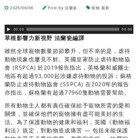
2025/06/06
Post by
法蘭瓷
寵物
最新
瀏覽數
472
次
00:00
00:00
草根影響力新視野 法蘭瓷編譯
雖然全球寵物數量節節攀升，但不幸的是，虐待
動物現象也屢見不鮮。英國皇家防止虐待動物協
會 (RSPCA) 於2019報告指出，英格蘭和威爾士
地區有超過93,000起涉嫌虐待動物的投訴；蘇格
蘭防止虐待動物協會 (SSPCA) 在2020年的報告
亦指出，蘇格蘭有超過77960隻動物需要幫助。
所有動物主人都有責任確保給予寵物所需的愛和
關懷，並確保他們的寵物擁有盡可能美好的生
活。為了保護動物的健康和福利，英國《動物福
利法》規定，對動物造成痛苦 — 包括未能保護