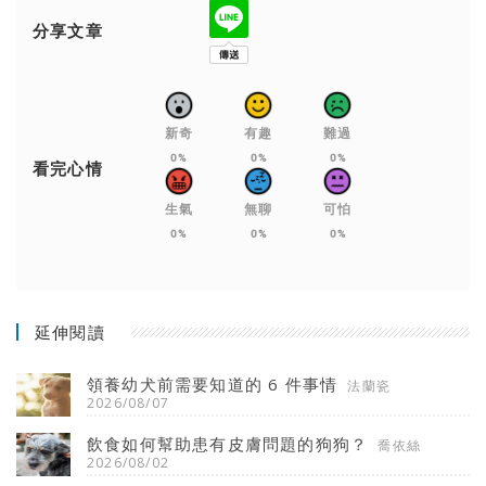
分享文章
新奇
有趣
難過
0%
0%
0%
看完心情
生氣
無聊
可怕
0%
0%
0%
延伸閱讀
領養幼犬前需要知道的 6 件事情
法蘭瓷
2026/08/07
飲食如何幫助患有皮膚問題的狗狗？
喬依絲
2026/08/02