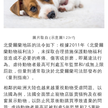
圖片取自:(示意圖
123rf
)
北愛爾蘭地區的法令如下：根據2011年《北愛爾
蘭動物福利法》，未採取合理措施保護動物福利
並造成不必要的疼痛、傷害或折磨，即屬違法行
為。虐待動物者最高可判處五年監禁和/或無上限
罰款，但量刑通常取決於北愛爾蘭司法部發布的
《量刑指南》。
相鄰的歐洲大陸也越來越重視動物受虐問題。以
法國為例，法國全面禁止寵物店販賣猫狗及在櫥
窗展示動物，以防止民眾衝動購買導致遺棄的問
題; 虐待動物者最高可被判處5年監禁和7.5萬歐