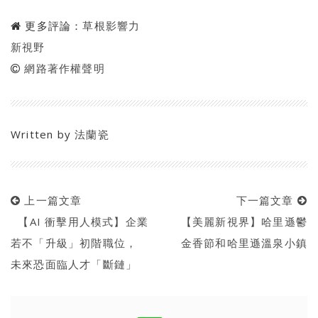
更多評論：
草根影響力
新視野
網路著作權聲明
Written by
法蘭瓷
上一篇文章
下一篇文章
【AI 衝擊用人模式】企業
【美麗新視界】哈里遜鬱
若不「升級」初階職位，
金香節和哈里遜溫泉小鎮
未來恐面臨人才「斷鏈」