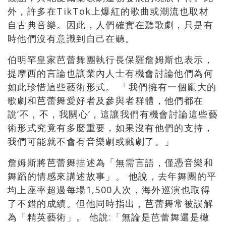
外，許多在TikTok上爆紅的歌曲或潮流也取材
自古典音樂。因此，人們確實在聽歌劇，只是有
時他們沒有意識到自己在聽。
伯明罕皇家芭蕾舞團執行長保羅詹姆斯也表示，
提摩西的言論也讓業內人士有機會討論他們為何
如此珍惜這些藝術形式。
「
我們擁有一個龐大的
歌劇和芭蕾舞愛好者及參與者群體，他們都在
說‘不，不，我關心’，這讓我們有機會討論這些藝
術形式究竟有多麼重要，如果沒有他們的支持，
我們可能就不會有音樂劇或戲劇了。」
詹姆斯將芭蕾舞描述為「無需言語，僅憑音樂和
舞蹈的情感來講述故事」。 他說，去年舞團的平
均上座率超過每場1,500人次，海外巡演也取得
了不錯的成績。但他同時指出，芭蕾舞常被誤解
為「精英藝術」。 他說:
「
無論是芭蕾舞還是橄