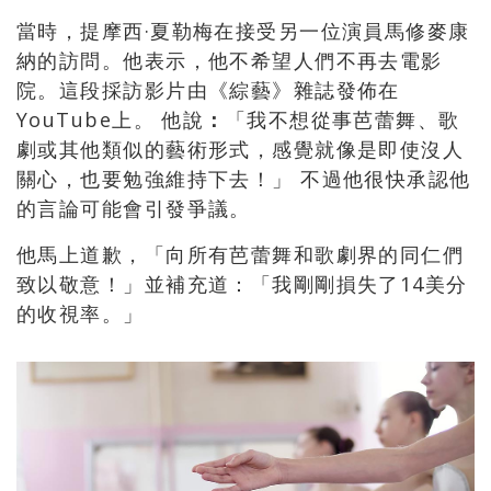
當時，提摩西·夏勒梅在接受另一位演員馬修麥康
納的訪問。他表示，他不希望人們不再去電影
院。這段採訪影片由《綜藝》雜誌發佈在
YouTube上。 他說
：
「
我不想從事芭蕾舞、歌
劇或其他類似的藝術形式，感覺就像是即使沒人
關心，也要勉強維持下去！
」
不過他很快承認他
的言論可能會引發爭議。
他馬上道歉，「向所有芭蕾舞和歌劇界的同仁們
致以敬意！」並補充道：
「
我剛剛損失了14美分
的收視率。」