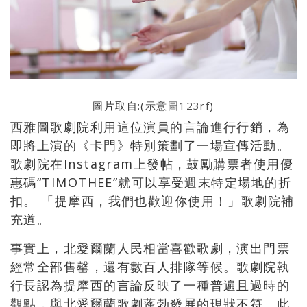
圖片取自:(
示意圖123rf
)
西雅圖歌劇院利用這位演員的言論進行行銷，為
即將上演的《卡門》特別策劃了一場宣傳活動。
歌劇院在Instagram上發帖，鼓勵購票者使用優
惠碼“TIMOTHEE”就可以享受週末特定場地的折
扣。 「提摩西，我們也歡迎你使用！」歌劇院補
充道。
事實上，北愛爾蘭人民相當喜歡歌劇，演出門票
經常全部售罄，還有數百人排隊等候。歌劇院執
行長認為提摩西的言論反映了一種普遍且過時的
觀點，與北愛爾蘭歌劇蓬勃發展的現狀不符。此