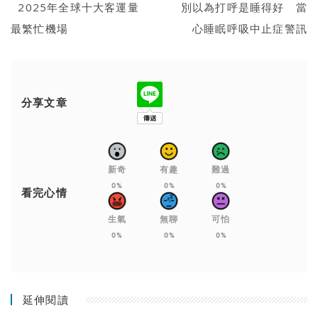
2025年全球十大客運量
別以為打呼是睡得好 當
最繁忙機場
心睡眠呼吸中止症警訊
分享文章
新奇
有趣
難過
0%
0%
0%
看完心情
生氣
無聊
可怕
0%
0%
0%
延伸閱讀