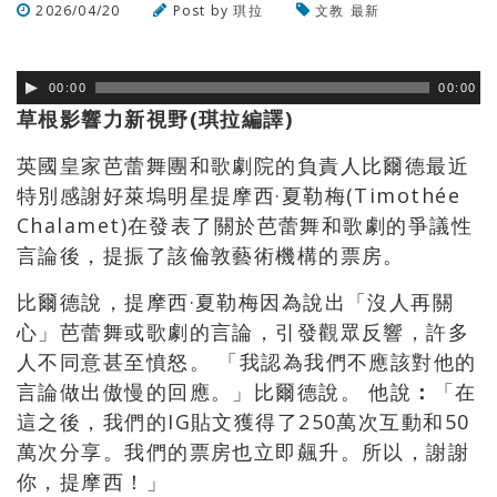
2026/04/20
Post by
琪拉
文教
最新
瀏覽數
95
次
00:00
00:00
草根影響力新視野(琪拉編譯)
英國皇家芭蕾舞團和歌劇院的負責人比爾德最近
特別感謝好萊塢明星
提摩西·夏勒梅(Timothée
Chalamet)在發表了關於芭蕾舞和歌劇的爭議性
言論後，提振了該倫敦藝術機構的票房。
比爾德說，提摩西·夏勒梅因為說出「沒人再關
心」芭蕾舞或歌劇的言論，引發觀眾反響，許多
人不同意甚至憤怒。 「我認為我們不應該對他的
言論做出傲慢的回應。」比爾德說。 他說
：
「
在
這之後，我們的IG貼文獲得了250萬次互動和50
萬次分享。我們的票房也立即飆升。所以，謝謝
你，提摩西！
」