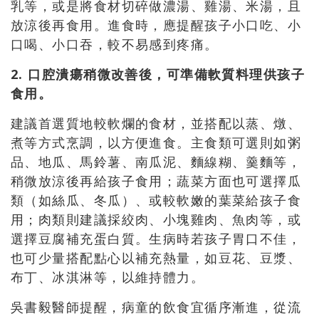
乳等，或是將食材切碎做濃湯、雞湯、米湯，且
放涼後再食用。進食時，應提醒孩子小口吃、小
口喝、小口吞，較不易感到疼痛。
2. 口腔潰瘍稍微改善後，可準備軟質料理供孩子
食用。
建議首選質地較軟爛的食材，並搭配以蒸、燉、
煮等方式烹調，以方便進食。主食類可選則如粥
品、地瓜、馬鈴薯、南瓜泥、麵線糊、羹麵等，
稍微放涼後再給孩子食用；蔬菜方面也可選擇瓜
類（如絲瓜、冬瓜）、或較軟嫩的葉菜給孩子食
用；肉類則建議採絞肉、小塊雞肉、魚肉等，或
選擇豆腐補充蛋白質。生病時若孩子胃口不佳，
也可少量搭配點心以補充熱量，如豆花、豆漿、
布丁、冰淇淋等，以維持體力。
吳書毅醫師提醒，病童的飲食宜循序漸進，從流