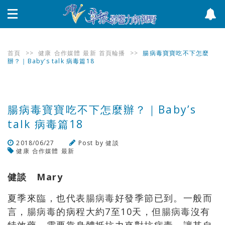
首頁
>>
健康
合作媒體
最新
首頁輪播
>>
腸病毒寶寶吃不下怎麼
辦？｜Baby’s talk 病毒篇18
腸病毒寶寶吃不下怎麼辦？｜Baby’s
talk 病毒篇18
2018/06/27
Post by
健談
健康
合作媒體
最新
瀏覽數
1,540
次
健談 Mary
夏季來臨，也代表
腸病毒
好發季節已到。一般而
言，
腸病毒
的病程大約7至10天，但
腸病毒
沒有