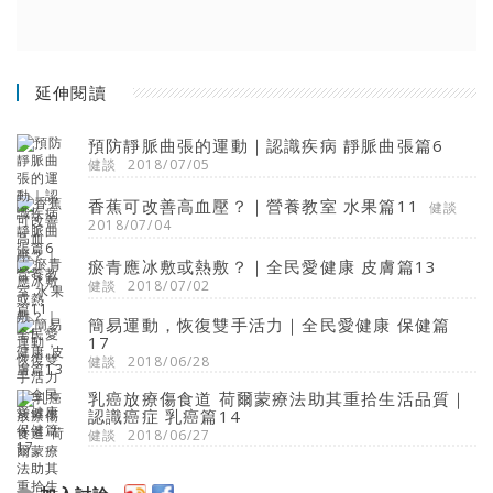
延伸閱讀
預防靜脈曲張的運動｜認識疾病 靜脈曲張篇6
健談
2018/07/05
香蕉可改善高血壓？｜營養教室 水果篇11
健談
2018/07/04
瘀青應冰敷或熱敷？｜全民愛健康 皮膚篇13
健談
2018/07/02
簡易運動，恢復雙手活力｜全民愛健康 保健篇
17
健談
2018/06/28
乳癌放療傷食道 荷爾蒙療法助其重拾生活品質｜
認識癌症 乳癌篇14
健談
2018/06/27