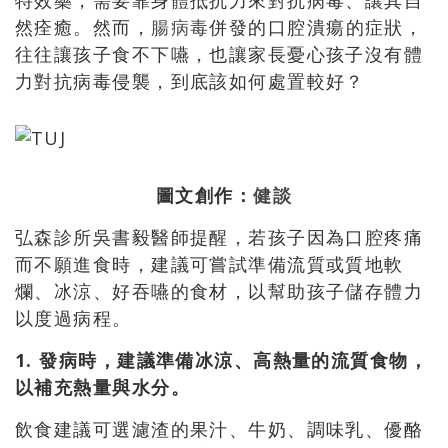
特效藥，需要靠身體抵抗力來對抗病毒、讓其自
然痊癒。然而，
腸病毒
併發的口腔潰瘍的症狀，
往往讓孩子食不下嚥，也讓家長憂心孩子沒有體
力對抗病毒侵襲，到底該如何處置較好？
圖文創作：
健談
弘森診所吳書毅醫師提醒，若孩子因為口腔疼痛
而不願進食時，建議可嘗試準備流質或質地軟
爛、冰涼、好吞嚥的食材，以幫助孩子儲存體力
以度過病程。
1. 發病時，建議準備冰涼、高熱量的流質食物，
以補充熱量與水分。
飲食建議可選濾渣的果汁、牛奶、調味乳、優酪