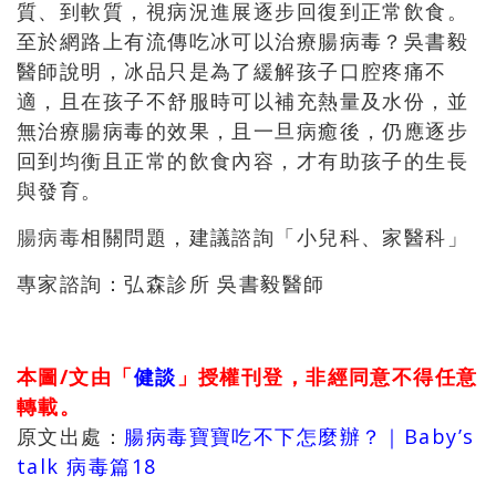
質、到軟質，視病況進展逐步回復到正常飲食。
至於網路上有流傳吃冰可以治療腸病毒？吳書毅
醫師說明，冰品只是為了緩解孩子口腔疼痛不
適，且在孩子不舒服時可以補充熱量及水份，並
無治療腸病毒的效果，且一旦病癒後，仍應逐步
回到均衡且正常的飲食內容，才有助孩子的生長
與發育。
腸病毒
相關問題，建議諮詢「小兒科、家醫科」
專家諮詢：弘森診所 吳書毅醫師
本圖/文由「
健談
」授權刊登，非經同意不得任意
轉載。
原文出處：
腸病毒寶寶吃不下怎麼辦？｜Baby’s
talk 病毒篇18