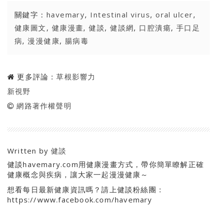
關鍵字：
havemary
,
Intestinal virus
,
oral ulcer
,
健康圖文
,
健康漫畫
,
健談
,
健談網
,
口腔潰瘍
,
手口足
病
,
漫漫健康
,
腸病毒
更多評論：
草根影響力
新視野
網路著作權聲明
Written by
健談
健談havemary.com用健康漫畫方式，帶你簡單瞭解正確
健康概念與疾病，讓大家一起漫漫健康～
想看每日最新健康資訊嗎？請上健談粉絲團：
https://www.facebook.com/havemary