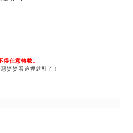
哩
不得任意轉載。
到惡婆婆看這裡就對了！