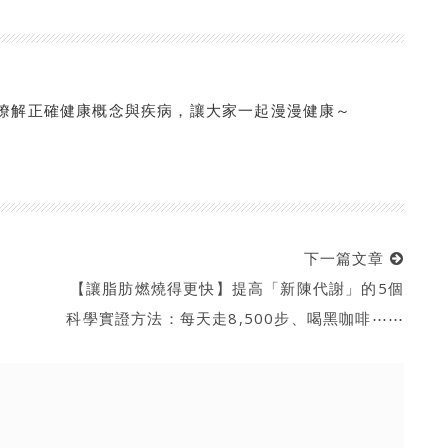
你簡單瞭解正確健康概念與疾病，讓大家一起漫漫健康～
下一篇文章
【讓脂肪燃燒得更快】提高「新陳代謝」的5個
科學實證方法：每天走8,500步、喝黑咖啡⋯⋯