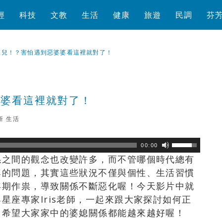
經
科技
文教
生活
健康
旅遊
民調
芬
孤兒！？害怕遇到惡婆婆看這裡就對了！
婆婆看這裡就對了！
新
生活
瀏覽數
325
次
00:00
係之間的觀念也改變許多，而不管哪個時代總有
婆的問題，其實這些狀況不僅與個性、生活習慣
年期作祟，導致關係不斷惡化喔！今天影片中就
星座專家Iris老師，一起來跟大家探討如何正
，希望大家家中的婆媳關係都能越來越好喔！