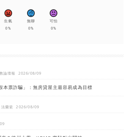
生氣
無聊
可怕
0%
0%
0%
教論壇報
2026/08/09
假本票詐騙」：無房貸屋主最容易成為目標
法蘭瓷
2026/08/09
09