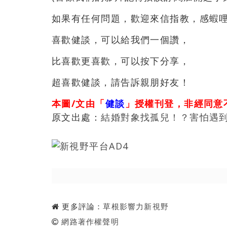
如果有任何問題，歡迎來信指教，感蝦
喜歡健談，可以給我們一個讚，
比喜歡更喜歡，可以按下分享，
超喜歡健談，請告訴親朋好友！
本圖/文由「
健談
」授權刊登，非經同意
原文出處：
結婚對象找孤兒！？害怕遇
更多評論：
草根影響力新視野
網路著作權聲明