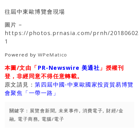
往屆中東歐博覽會現場
圖片 –
https://photos.prnasia.com/prnh/20180602
1
Powered by
WPeMatico
本圖/文由「
PR-Newswire 美通社
」授權刊
登，非經同意不得任意轉載。
原文請見：
第四屆中國-中東歐國家投資貿易博覽
會聚焦「一帶一路」
關鍵字：
展覽會新聞
,
未來事件
,
消費電子
,
財經/金
融
,
電子商務
,
電腦/電子