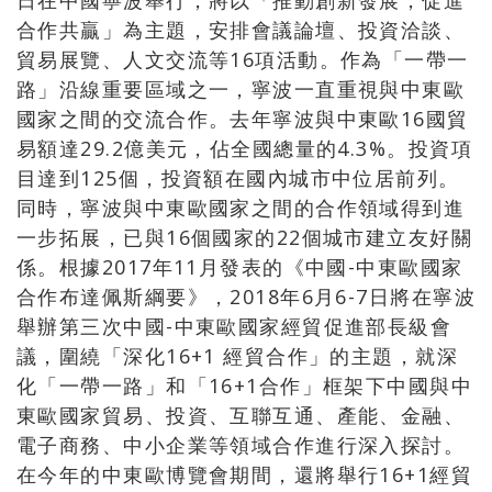
日在中國寧波舉行，將以「推動創新發展，促進
合作共贏」為主題，安排會議論壇、投資洽談、
貿易展覽、人文交流等16項活動。作為「一帶一
路」沿線重要區域之一，寧波一直重視與中東歐
國家之間的交流合作。去年寧波與中東歐16國貿
易額達29.2億美元，佔全國總量的4.3%。投資項
目達到125個，投資額在國內城市中位居前列。
同時，寧波與中東歐國家之間的合作領域得到進
一步拓展，已與16個國家的22個城市建立友好關
係。根據2017年11月發表的《中國-中東歐國家
合作布達佩斯綱要》，2018年6月6-7日將在寧波
舉辦第三次中國-中東歐國家經貿促進部長級會
議，圍繞「深化16+1 經貿合作」的主題，就深
化「一帶一路」和「16+1合作」框架下中國與中
東歐國家貿易、投資、互聯互通、產能、金融、
電子商務、中小企業等領域合作進行深入探討。
在今年的中東歐博覽會期間，還將舉行16+1經貿