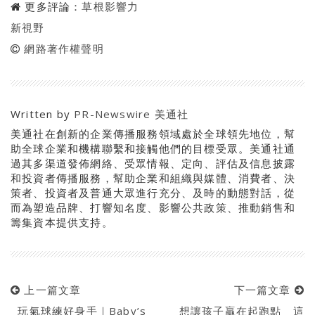
更多評論：
草根影響力
新視野
網路著作權聲明
Written by
PR-Newswire 美通社
美通社在創新的企業傳播服務領域處於全球領先地位，幫
助全球企業和機構聯繫和接觸他們的目標受眾。美通社通
過其多渠道發佈網絡、受眾情報、定向、評估及信息披露
和投資者傳播服務，幫助企業和組織與媒體、消費者、決
策者、投資者及普通大眾進行充分、及時的動態對話，從
而為塑造品牌、打響知名度、影響公共政策、推動銷售和
籌集資本提供支持。
上一篇文章
下一篇文章
玩氣球練好身手｜Baby’s
想讓孩子贏在起跑點 這