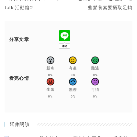
talk 活動篇2
些營養素要攝取足夠
分享文章
新奇
有趣
難過
0%
0%
0%
看完心情
生氣
無聊
可怕
0%
0%
0%
延伸閱讀