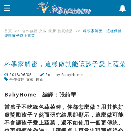
首頁
>>
合作媒體
文教
最新
首頁輪播
>>
科學家解密，這樣做就
能讓孩子愛上蔬菜
科學家解密，這樣做就能讓孩子愛上蔬菜
2018/06/08
Post by
BabyHome
合作媒體
文教
最新
瀏覽數
363
次
BabyHome 編譯：張詩華
當孩子不吃綠色蔬菜時，你都怎麼做？用其他好
處獎勵孩子？然而研究結果卻顯示，這麼做可能
不會讓孩子愛上蔬菜，還不如使用一個更傳統、
也更簡便的作法：「讓餐桌上更常出現那樣綠色