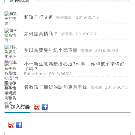
延伸閱讀
和孩子打交道
梅香四溢
2019/05/18
如何提高情商？
伊習寧
2018/07/01
別以為嬰兒年紀小聽不懂
喬依絲
2018/06/30
小一新生爸媽最擔心這3件事，你和孩子準備好
了嗎？
BabyHome
2018/06/22
管教孩子簡短的語句更為有效
喬依絲
2018/06/18
加入討論