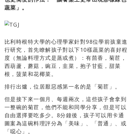
蔬菜」。
比利時根特大學的心理學家針對98位學前孩童進
行研究，首先瞭解孩子對以下10樣蔬菜的喜好程
度（無論料理方式是蒸或煮）：有茴香，菊苣，
西葫蘆，蘑菇，豌豆，韭菜，抱子甘藍，甜菜
根，菠菜和花椰菜。
排行出爐，位居厭惡感第一名的是「菊苣」。
但是接下來一個月、每週兩次，這些孩子會拿到
一整碗的菊苣，他們不能和同學分享，但是可以
自由選擇要吃多少。8分鐘後，孩子可以用卡通
圖案為這碗料理評分為「美味」、「普通」、或
「噁心」。