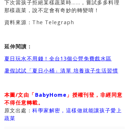
下次當孩子拒絕某樣蔬菜時……，嘗試多多料理
那樣蔬菜，說不定會有奇妙的轉變唷！
資料來源：
The Telegraph
延伸閱讀：
夏日玩水不用錢！全台
13
個公營免費戲水區
暑假試試「夏日小桶」清單 培養孩子生活習慣
本圖/文由「
BabyHome
」授權刊登，非經同意
不得任意轉載。
原文出處：
科學家解密，這樣做就能讓孩子愛上
蔬菜