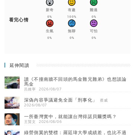
新奇
有趣
難過
0%
100%
0%
看完心情
生氣
無聊
可怕
0%
0%
0%
延伸閱讀
讀《不撞南牆不回頭的馬金難兄難弟》也想談論
馬金
呂維寧
2026/08/07
深偽內容爭議避免全面「刑事化」
蔡威
2026/08/07
一所臺灣實中，就能讓台灣得諾貝爾獎嗎？
王賢文
2026/08/06
綠營側翼的雙標：羅廷瑋大學成績差，也比不過