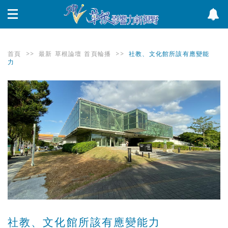
首頁
>>
最新
草根論壇
首頁輪播
>>
社教、文化館所該有應變能
力
社教、文化館所該有應變能力