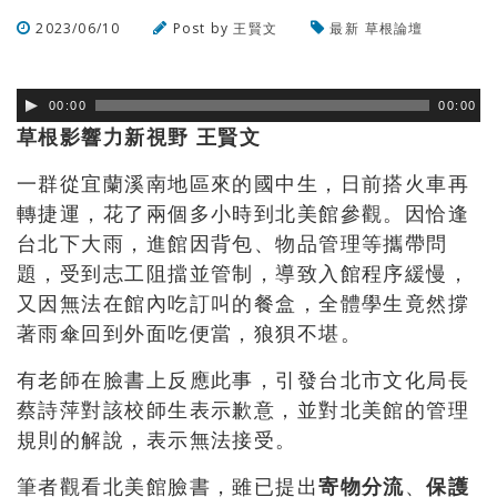
2023/06/10
Post by
王賢文
最新
草根論壇
瀏覽數
342
次
00:00
00:00
草根影響力新視野 王賢文
一群從宜蘭溪南地區來的國中生，日前搭火車再
轉捷運，花了兩個多小時到北美館參觀。因恰逢
台北下大雨，進館因背包、物品管理等攜帶問
題，受到志工阻擋並管制，導致入館程序緩慢，
又因無法在館內吃訂叫的餐盒，全體學生竟然撐
著雨傘回到外面吃便當，狼狽不堪。
有老師在臉書上反應此事，引發台北市文化局長
蔡詩萍對該校師生表示歉意，並對北美館的管理
規則的解說，表示無法接受。
筆者觀看北美館臉書，雖已提出
寄物分流
、
保護