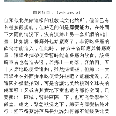
圖片取自：（
wikipedia
）
但類似北美館這樣的社教或文化館所，儘管已有
各種參觀規範，但缺乏的倒是
應變能力。
在外面
下大雨的情況下，沒有演練出另一套所謂的B計
畫；比如說，餐廳外包給廠商了，非得吃餐廳的
飲食才能進入，但此時， 館方主管即應與餐廳商
量，讓學生攜帶便當暫時能進餐廳內飲食。該餐
廳筆者也曾進去過，若挪出一角落，容納四、五
十人席地吃便當還夠，雖然擁擠些，但總比一大
群學生在外面撐傘吃便當好些吧？這種境況，若
遭國外媒體拍到，可是會讓北美館糗到全球去的
鏡頭呀！又或者其實地下室也還有部份空間，只
要挪出一區域，暫時區隔一下，也可充當學生吃
飯盒。總之，緊急狀況之下，總要有應變措施才
行；怪不得蔡詩萍局長無論如何都不能接受北美