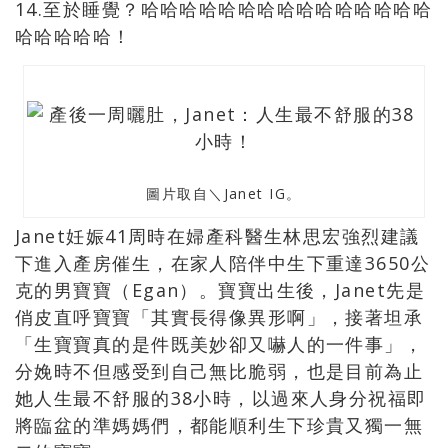
14.至於睡覺？哈哈哈哈哈哈哈哈哈哈哈哈哈哈哈
哈哈哈哈哈！
圖片取自＼Janet IG。
Janet妊娠41周時在婦產科醫生林思宏強烈建議
下進入產房催生，在家人陪伴中生下重達3650公
克的男寶寶（Egan）。寶寶出生後，Janet先是
俏皮直呼寶寶「其實長得像異形啊」，接著坦承
「生寶寶真的是件既美妙卻又嚇人的一件事」，
分娩時不但感受到自己無比脆弱，也是目前為止
她人生最不舒服的38小時，以過來人身分祝福即
將臨盆的準媽媽們，都能順利生下珍貴又獨一無