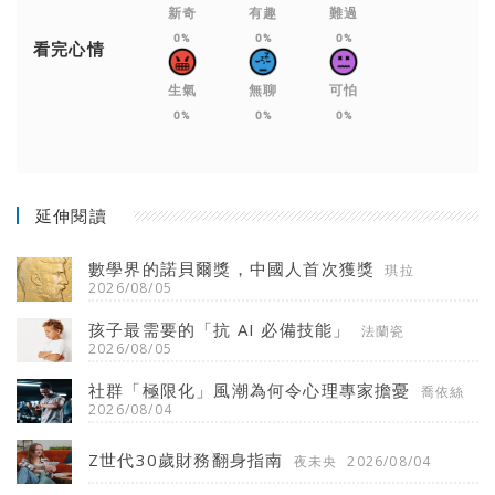
新奇
有趣
難過
0%
0%
0%
看完心情
生氣
無聊
可怕
0%
0%
0%
延伸閱讀
數學界的諾貝爾獎，中國人首次獲獎
琪拉
2026/08/05
孩子最需要的「抗 AI 必備技能」
法蘭瓷
2026/08/05
社群「極限化」風潮為何令心理專家擔憂
喬依絲
2026/08/04
Z世代30歲財務翻身指南
夜未央
2026/08/04