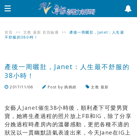
首頁
>>
文教
最新
首頁輪播
>>
產後一周曬肚，Janet：人生最
不舒服的38小時！
產後一周曬肚，Janet：人生最不舒服的
38小時！
2017/11/06
Post by
媽媽經
文教
最新
瀏覽數
592
次
女藝人
Janet
催生38小時後，順利產下可愛男寶
寶，她將生產過程的照片放上FB和
IG
，除了分享
分娩過程時產房內的溫馨感動，更把各種不適的
狀況以一貫幽默語氣表達出來，今天Jane在IG上