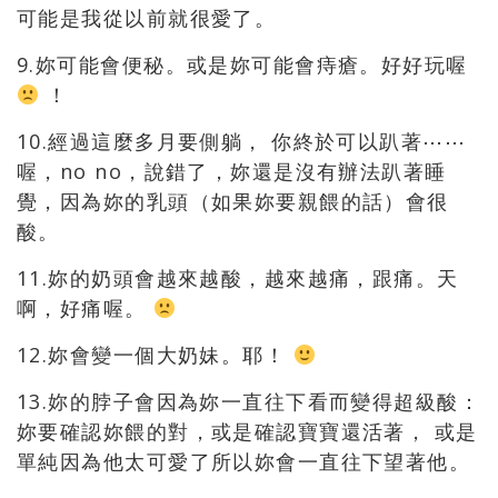
可能是我從以前就很愛了。
9.妳可能會便秘。或是妳可能會痔瘡。好好玩喔
！
10.經過這麼多月要側躺， 你終於可以趴著⋯⋯
喔，no no，說錯了，妳還是沒有辦法趴著睡
覺，因為妳的乳頭（如果妳要親餵的話）會很
酸。
11.妳的奶頭會越來越酸，越來越痛，跟痛。天
啊，好痛喔。
12.妳會變一個大奶妹。耶！
13.妳的脖子會因為妳一直往下看而變得超級酸：
妳要確認妳餵的對，或是確認寶寶還活著， 或是
單純因為他太可愛了所以妳會一直往下望著他。