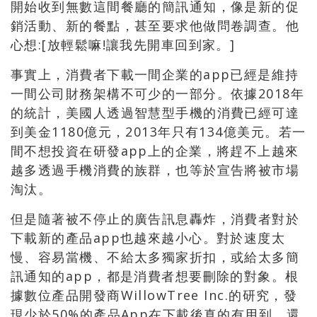
開始收到無數這間餐廳的簡訊通知，像是新的促
銷活動、新的餐點，甚至要求他做問卷調查。他
心想:[放輕鬆嘛!讓我先開車回到家。]
事實上，消費者下載一間企業的app已經是維持
一間公司財務架構不可少的一部分。依據2018年
的統計，美國人透過智慧型手機的消費已經可達
到美金1180億元，2013年只有134億美元。若一
間不想投資在研發app上的企業，將趕不上越來
越多透過手機消費的族群，也等於宣告將被市場
淘汰。
但是隨著被不停止的廣告訊息轟炸，消費者對於
下載新的產品app也越來越小心。對於速度太
慢、容易當機、不給太多獨家折扣，或給太多簡
訊通知的app，都是消費者想要刪除的對象。根
據數位產品開發商WillowTree Inc.的研究，發
現少於50%的產品App在下載後真的有用到，還