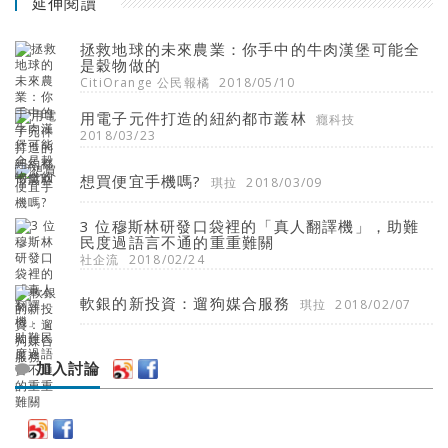
延伸閱讀
拯救地球的未來農業：你手中的牛肉漢堡可能全
是穀物做的
CitiOrange 公民報橘
2018/05/10
用電子元件打造的紐約都市叢林
癮科技
2018/03/23
想買便宜手機嗎?
琪拉
2018/03/09
3 位穆斯林研發口袋裡的「真人翻譯機」，助難
民度過語言不通的重重難關
社企流
2018/02/24
軟銀的新投資：遛狗媒合服務
琪拉
2018/02/07
加入討論