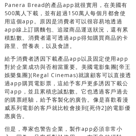
Panera Bread的產品app就很實用，在美國有
500萬人下載，並有超過150萬人每個月都會使
用這個app。原因是消費者可以很容易地透過
app線上訂購麵包、追蹤商品運送狀況，還有累
積點數。消費者還可透過app得知購買商品的卡
路里、營養表，以及食譜。
給予消費者誘因下載產品app以及固定使用app
對於企業成功與否相當重要。美國電影集團[帝王
娛樂集團](Regal Cinemas)就讓顧客可以直接透
過app購買電影票，這給予客戶更多誘因下載公
司app，並且累積忠誠點數。它也透過客戶過去
的購票經驗，給予客製化的廣告。像是喜歡看漫
威系列電影的客戶就比較會接到[死侍2]的電影優
惠廣告。
但是，專家也警告企業，製作app必須非常小