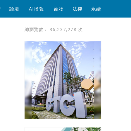
芳
論壇
AI播報
寵物
法律
永續
總瀏覽數：
36,237,278
次