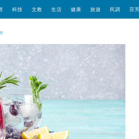
經
科技
文教
生活
健康
旅遊
民調
芬
行