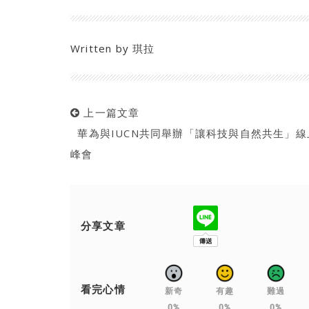
Written by
琪拉
上一篇文章
華為與IUCN共同舉辦「讓科技與自然共生」線
峰會
分享文章
看完心情
新奇
有趣
難過
0%
0%
0%