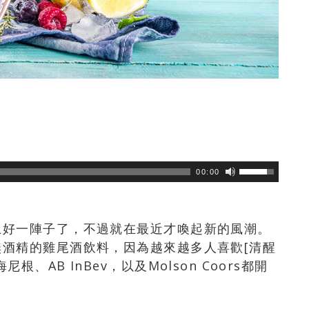
瀏覽數
671
次
00:00
上好一陣子了，不過就在最近才喚起新的風潮。
酒精的雞尾酒飲料，因為越來越多人喜歡[清醒
AB InBev，以及Molson Coors都開