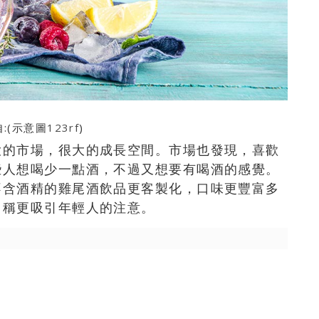
:(示意圖
123rf
)
大的市場，很大的成長空間。市場也發現，喜歡
些人想喝少一點酒，不過又想要有喝酒的感覺。
不含酒精的雞尾酒飲品更客製化，口味更豐富多
名稱更吸引年輕人的注意。