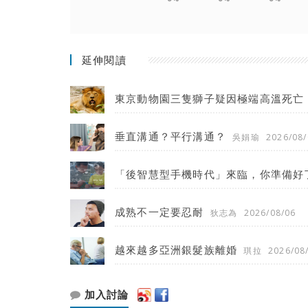
延伸閱讀
東京動物園三隻獅子疑因極端高溫死亡
垂直溝通？平行溝通？
吳娟瑜
2026/08/
「後智慧型手機時代」來臨，你準備好
成熟不一定要忍耐
狄志為
2026/08/06
越來越多亞洲銀髮族離婚
琪拉
2026/08
加入討論