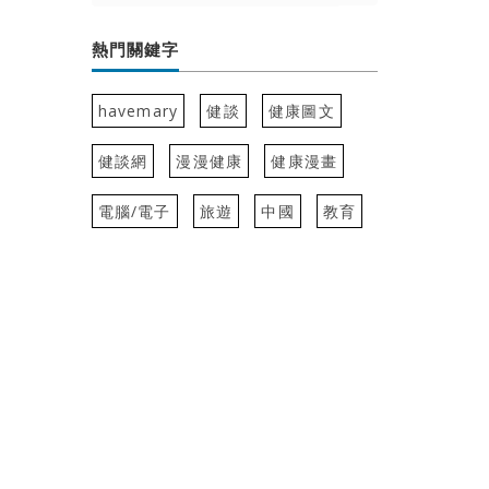
熱門關鍵字
havemary
健談
健康圖文
健談網
漫漫健康
健康漫畫
電腦/電子
旅遊
中國
教育