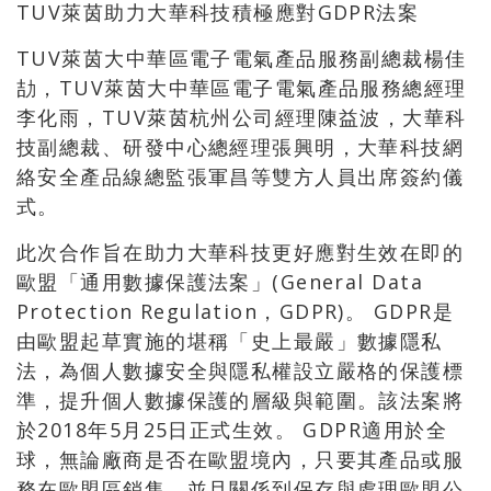
TUV萊茵助力大華科技積極應對GDPR法案
TUV萊茵大中華區電子電氣產品服務副總裁楊佳
劼，TUV萊茵大中華區電子電氣產品服務總經理
李化雨，TUV萊茵杭州公司經理陳益波，大華科
技副總裁、研發中心總經理張興明，大華科技網
絡安全產品線總監張軍昌等雙方人員出席簽約儀
式。
此次合作旨在助力大華科技更好應對生效在即的
歐盟「通用數據保護法案」(General Data
Protection Regulation，GDPR)。 GDPR是
由歐盟起草實施的堪稱「史上最嚴」數據隱私
法，為個人數據安全與隱私權設立嚴格的保護標
準，提升個人數據保護的層級與範圍。該法案將
於2018年5月25日正式生效。 GDPR適用於全
球，無論廠商是否在歐盟境內，只要其產品或服
務在歐盟區銷售，並且關係到保存與處理歐盟公