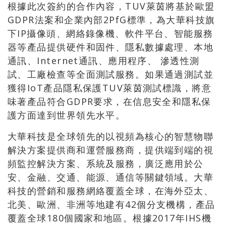
根據此次簽約的合作內容，TUV萊茵將基於歐盟
GDPR法案和企業內部2PfG標準，為大華科技旗
下IP攝像頭、網絡錄像機、軟件平台、智能服務
器等產品提供硬件和固件、隱私數據處理、本地
通訊、Internet通訊、應用程序、 滲透性測
試、工廠檢查等全面測試服務。如果通過測試並
獲得IoT產品隱私保護TUV萊茵測試標識，將意
味著產品符合GDPR要求，在信息安全和隱私保
護方面達到世界領先水平。
大華科技是全球領先的以視頻為核心的智慧物聯
解決方案提供商和運營服務商，提供端到端的視
頻監控解決方案、系統及服務，廣泛應用於公
安、金融、交通、能源、通信等關鍵領域。大華
科技的營銷和服務網絡覆蓋全球，在海外亞太、
北美、歐洲、非洲等地建有42個分支機構，產品
覆蓋全球180個國家和地區。根據2017年IHS機