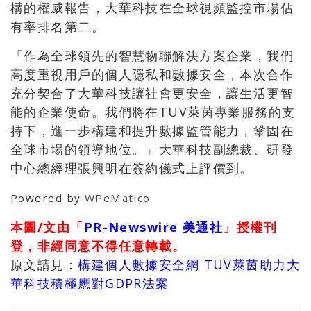
構的權威報告，大華科技在全球視頻監控市場佔
有率排名第二。
「作為全球領先的智慧物聯解決方案企業，我們
高度重視用戶的個人隱私和數據安全，本次合作
充分契合了大華科技讓社會更安全，讓生活更智
能的企業使命。我們將在TUV萊茵專業服務的支
持下，進一步構建和提升數據監管能力，鞏固在
全球市場的領導地位。」大華科技副總裁、研發
中心總經理張興明在簽約儀式上評價到。
Powered by
WPeMatico
本圖/文由「
PR-Newswire 美通社
」授權刊
登，非經同意不得任意轉載。
原文請見：
構建個人數據安全網 TUV萊茵助力大
華科技積極應對GDPR法案