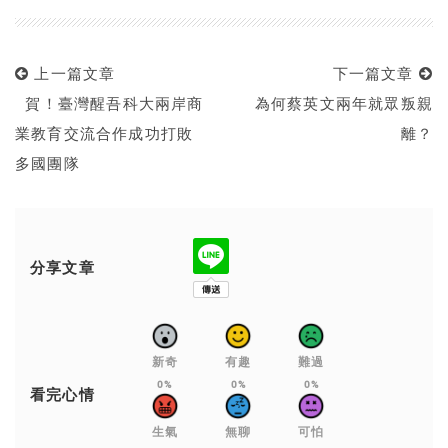
上一篇文章
下一篇文章
賀！臺灣醒吾科大兩岸商
為何蔡英文兩年就眾叛親
業教育交流合作成功打敗
離？
多國團隊
分享文章
新奇
有趣
難過
0%
0%
0%
看完心情
生氣
無聊
可怕