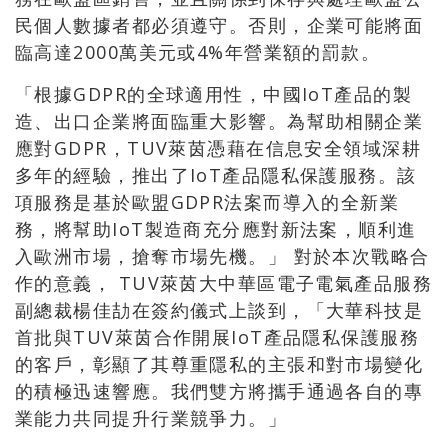
民個人數據者都必須遵守。否則，企業可能將面
臨高達2000萬美元或4%年營業額的罰款。
「根據GDPR的全球適用性，中國IoT產品的製
造、出口企業將面臨重大影響。為幫助相關企業
應對GDPR，TUV萊茵憑藉在信息安全領域深耕
多年的經驗，推出了IoT產品隱私保護服務。該
項服務是基於歐盟GDPR法案而導入的全新業
務，將幫助IoT製造商充分應對新法案，順利進
入歐洲市場，搶奪市場先機。」 對於本次戰略合
作的意義， TUV萊茵大中華區電子電氣產品服務
副總裁楊佳劼在簽約儀式上談到，「大華科技是
首批與TUV萊茵合作開展IoT產品隱私保護服務
的客戶，彰顯了其尊重隱私的主張和對市場變化
的積極迅速響應。我們雙方將攜手通過各自的專
業能力共同提升行業競爭力。」