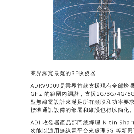
業界頻寬最寬的RF收發器
ADRV9009是業界首款支援現有全部蜂巢
GHz 的範圍內調諧，支援2G/3G/4
型無線電設計來滿足所有頻段和功率要
標準通訊設備的部署和維護也得以簡化
ADI 收發器產品部門總經理 Nitin 
次能以通用無線電平台來處理5G 等新興