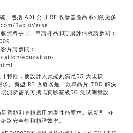
系統，包括 ADI 公司 RF 收發器產品系列的更多
.com/RadioVerse
頁面、下載資料手冊、申請樣品和訂購評估板請參閱：
009
 收發器影片請參閱：
cation/education-
.html
小尺寸特性，使設計人員能夠滿足5G 大規模
求。新型 RF 收發器是一款單晶片 TDD 解決
場測所需的可攜式實驗室級5G 測試測量設
時滿足寬頻和窄頻應用的高性能要求。該新型 RF
高鏈路安全性和頻譜效率。