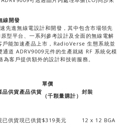
RV9009可透過晶片內處理本振(LO)同步來
無線開發
統可加速先進無線電設計和開發，其中包含市場領先
和原型平台、一系列參考設計及全面的無線電解
的客戶能加速產品上市，RadioVerse 生態系統並
備雙通道 ADRV9009元件的生產就緒 RF 系統化模
伴網路為客戶提供額外的設計和技術服務。
單價
樣品供貨
產品供貨
封裝
（千顆量購計）
現已供貨
現已供貨
$319美元
12 x 12 BGA