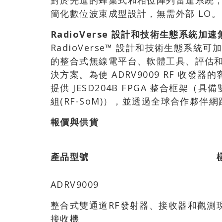
對於先進的蜂巢式和相位陣列雷達系統，AD
簡化數位波束成型設計，無需外部 LO。
RadioVerse
設計和技術生態系統加速
RadioVerse™ 設計和技術生態系
的整合式無線電平台、軟體工具、評估
決方案。為使 ADRV9009 RF 收發器
提供 JESD204B FPGA 整合框架（具
組(RF-SoM)），並透過全球合作夥
報價與供貨
產品型號
ADRV9009
整合式雙通道RF發射器、接收器和觀測
接收機