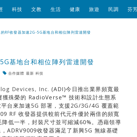
經
科技
文教
生活
健康
旅遊
民調
芬
的RF收發器加速2G-5G基地台和相位陣列雷達開發
-5G基地台和相位陣列雷達開發
合作媒體
最新
科技
瀏覽數
5,850
次
log Devices, Inc.
(ADI)今日推出業界頻寬最
屢獲殊榮的 RadioVerse™ 技術和設計生態系
來加速5G 部署，支援2G/3G/4G 覆蓋範
09 RF 收發器提供較前代元件優於兩倍的頻寬
，功耗降低一半，封裝尺寸並可縮減60%。憑藉領導
ADRV9009收發器滿足了新興5G 無線基礎