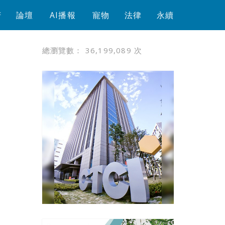
芳
論壇
AI播報
寵物
法律
永續
總瀏覽數：
36,199,089
次