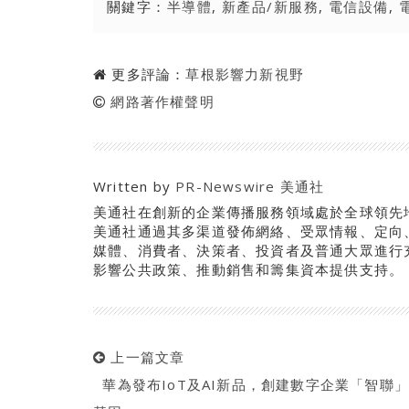
關鍵字：
半導體
,
新產品/新服務
,
電信設備
,
更多評論：
草根影響力新視野
網路著作權聲明
Written by
PR-Newswire 美通社
美通社在創新的企業傳播服務領域處於全球領先
美通社通過其多渠道發佈網絡、受眾情報、定向
媒體、消費者、決策者、投資者及普通大眾進行
影響公共政策、推動銷售和籌集資本提供支持。
上一篇文章
華為發布IoT及AI新品，創建數字企業「智聯」