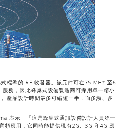
式標準的 RF 收發器。該元件可在75 MHz 至6
G/5G 服務，因此蜂巢式設備製造商可採用單一精小
求。產品設計時間最多可縮短一半，而多頻、多
。
Sharma 表示：「這是蜂巢式通訊設備設計人員第一
寬頻應用，它同時能提供現有2G、3G 和4G 應