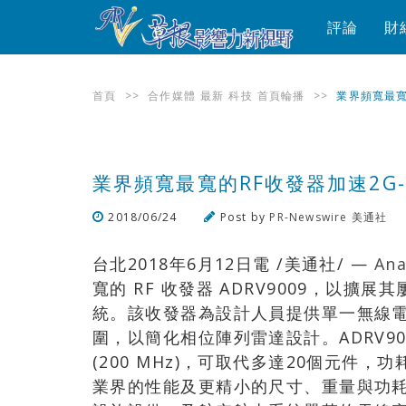
評論
財
首頁
>>
合作媒體
最新
科技
首頁輪播
>>
業界頻寬最寬
業界頻寬最寬的RF收發器加速2G
2018/06/24
Post by
PR-Newswire 美通社
台北2018年6月12日電 /美通社/ —
Ana
寬的 RF 收發器 ADRV9009，以擴展其
統。該收發器為設計人員提供單一無線電平台
圍，以簡化相位陣列雷達設計。ADRV90
(200 MHz)，可取代多達20個元件
業界的性能及更精小的尺寸、重量與功耗，