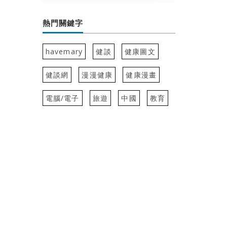
熱門關鍵字
havemary
健談
健康圖文
健談網
漫漫健康
健康漫畫
電腦/電子
旅遊
中國
教育