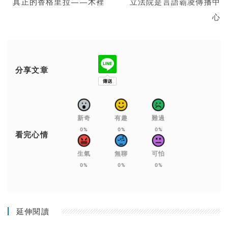
真正的香格里拉——木裡
立法院是言語霸凌傳播中
心
分享文章
新奇
有趣
難過
0%
0%
0%
看完心情
生氣
無聊
可怕
0%
0%
0%
延伸閱讀