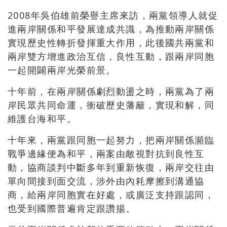
2008年吳伯雄前榮譽主席來訪，兩黨領導人就促
進兩岸關係和平發展達成共識，為推動兩岸關係
實現歷史性轉折發揮重大作用，此後國共兩黨和
兩岸雙方增進政治互信，良性互動，跟兩岸同胞
一起開闢兩岸光榮前景。
十年前，在兩岸關係劇烈動盪之時，兩黨為了兩
岸民眾共同命運，衝破歷史藩籬，實現和解，同
維護台海和平。
十年來，兩黨跟同胞一起努力，把兩岸關係瀕臨
戰爭邊緣便為和平，兩案由敵視對抗到良性互
動，協商談判中斷多年到重新恢復，兩岸交往由
單向間接到面交流，涉外由內耗摩擦到溝通協
商，給兩岸同胞實在好處，或廣泛支持跟認同，
也受到國際普遍肯定跟讚揚。