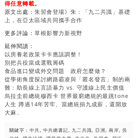
得任意轉載。
原文出處：
朱習會登場》朱：「九二共識」基礎
上，在亞太區域共同攜手合作
更多評論：
草根影響力新視野
延伸閱讀：
以房養老政策卡卡應該調整！
別把兵役當成選戰籌碼
食品進口變成外交問題 政府怎麼做？
從學術角度探討網路霸凌與「匿名發言」制的兩
難：助長線上言語暴力 vs. 守護線上民主價值
烏拉圭前總統穆西卡 世界最窮總統的最跳tone
人生 蹲過14年苦牢、當總統捐九成薪，還開放
大麻..
關鍵字：
中共
,
中共總書記
,
九二共識
,
亞洲
,
兩岸
,
吳