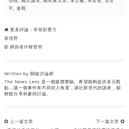
伯雄
,
國共論壇
,
國民黨主席
,
朱立倫
,
朱習會
,
習近
平
,
連戰
更多評論：
草根影響力
新視野
網路著作權聲明
Written by
關鍵評論網
The News Lens 是一個媒體實驗。希望能夠提供多元觀
點，讓一個事件有不同切入角度，讓社群世代的讀者，能
輕鬆分享和參與討論。
上一篇文章
下一篇文章