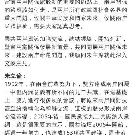
當前兩岸關係處於新的重要的節點上，兩岸關係
的路應該如何走，是兩岸所有政黨跟社會各界的
重大問題，攸關中華民族和國家未來，攸關兩岸
民眾福祉，需要大家認真思考。
國共兩岸應該加強交流，總結經驗，開拓創新，
壁畫兩黨關係發展新前景，共同開展兩岸關係未
來，建設兩岸命運問題，我願同朱主席就此深入
交換意見。
朱立倫：
1992年，在兩會前輩努力下，雙方達成兩岸同屬
一中但內涵意義有所不同的九二共識，在這基礎
上，雙方進行很多次的會談，將原來兩岸間對抗
甚至紛擾轉化為和解交流，這樣的歷史形成兩岸
交流基礎，2005年後，國民黨接九二共識納入黨
綱，這是很重要的宣示，國共論壇2005年開始，
經過十年努力，也達成153項共同建議，逐步落