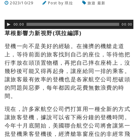
2023/10/29
Post by
琪拉
旅遊
最新
瀏覽數
257
次
00:00
00:00
草根影響力新視野(琪拉編譯)
登機一向不是美好的經驗。在擁擠的機艙走道
上，等待前面的旅客找到自己的座位，等待他把
行李放在頭頂置物櫃，再把自己摔在座椅上，沒
幾秒後可能又得再起身，讓座給同一排的乘客。
讓旅客最有效率的登機也是各家航空公司想破頭
的問題與惡夢，每年都因此花費無數浪費的時
間。
現在，許多家航空公司們打算用一種全新的方式
讓旅客登機，據說可以省下兩分鐘的登機時間。
今年十月底開始，美國聯合航空公司將會讓第一
批登機乘客登機後，經濟艙靠窗座位的非經常飛