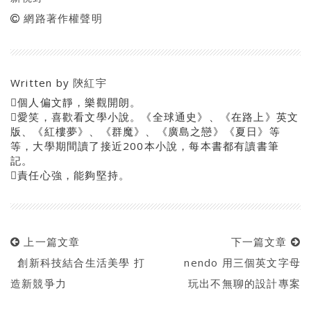
網路著作權聲明
Written by
陝紅宇
個人偏文靜，樂觀開朗。
愛笑，喜歡看文學小說。《全球通史》、《在路上》英文
版、《紅樓夢》、《群魔》、《廣島之戀》《夏日》等
等，大學期間讀了接近200本小說，每本書都有讀書筆
記。
責任心強，能夠堅持。
上一篇文章
下一篇文章
創新科技結合生活美學 打
nendo 用三個英文字母
造新競爭力
玩出不無聊的設計專案