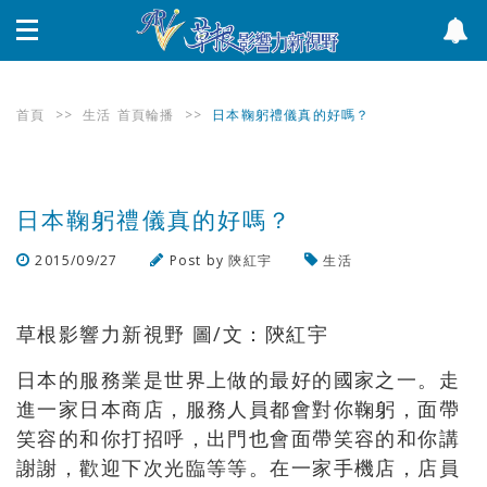
首頁
>>
生活
首頁輪播
>>
日本鞠躬禮儀真的好嗎？
日本鞠躬禮儀真的好嗎？
2015/09/27
Post by
陝紅宇
生活
瀏覽數
3,228
次
草根影響力新視野 圖/文：陝紅宇
日本的服務業是世界上做的最好的國家之一。走
進一家日本商店，服務人員都會對你鞠躬，面帶
笑容的和你打招呼，出門也會面帶笑容的和你講
謝謝，歡迎下次光臨等等。在一家手機店，店員