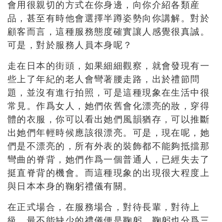
會用很親切的方式在你身邊，向你介紹各類産
品，甚至有時他會選擇半蹲姿勢向你講解。對於
顧客而言，這種服務態度確實讓人感覺很真誠。
可是，對於服務人員本身呢？
走在日本的街頭，如果細細觀察，就會發現有一
些上了年紀的老人會彎著腰走路，出於禮節問
題，並沒有進行拍照，可是這種現象在生活中很
常見。作爲女人，她們依舊會化漂亮的妝，穿得
體的衣服，你可以看出她們風韻猶存，可以推斷
出她們年輕時候應該很漂亮。可是，現在呢，她
們是不漂亮的，所有外表的裝飾都不能夠抵擋那
彎曲的脊背，她們作爲一個普通人，已經失去了
挺直脊背的機會。而這種現象的出現很大程度上
與日本本身的鞠躬禮儀有關。
在正式場合，在服務場合，對待長輩，對待上
級，最不能缺少的禮儀便是鞠躬。鞠躬也分爲三