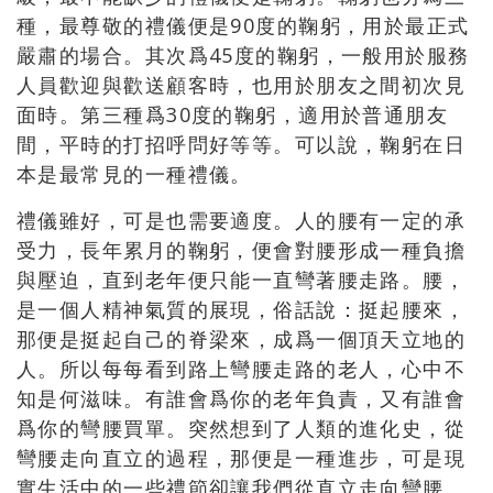
種，最尊敬的禮儀便是90度的鞠躬，用於最正式
嚴肅的場合。其次爲45度的鞠躬，一般用於服務
人員歡迎與歡送顧客時，也用於朋友之間初次見
面時。第三種爲30度的鞠躬，適用於普通朋友
間，平時的打招呼問好等等。可以說，鞠躬在日
本是最常見的一種禮儀。
禮儀雖好，可是也需要適度。人的腰有一定的承
受力，長年累月的鞠躬，便會對腰形成一種負擔
與壓迫，直到老年便只能一直彎著腰走路。腰，
是一個人精神氣質的展現，俗話說：挺起腰來，
那便是挺起自己的脊梁來，成爲一個頂天立地的
人。所以每每看到路上彎腰走路的老人，心中不
知是何滋味。有誰會爲你的老年負責，又有誰會
爲你的彎腰買單。突然想到了人類的進化史，從
彎腰走向直立的過程，那便是一種進步，可是現
實生活中的一些禮節卻讓我們從直立走向彎腰。