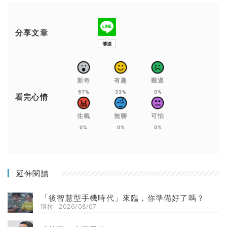
分享文章
新奇
有趣
難過
67%
33%
0%
看完心情
生氣
無聊
可怕
0%
0%
0%
延伸閱讀
「後智慧型手機時代」來臨，你準備好了嗎？
琪拉
2026/08/07