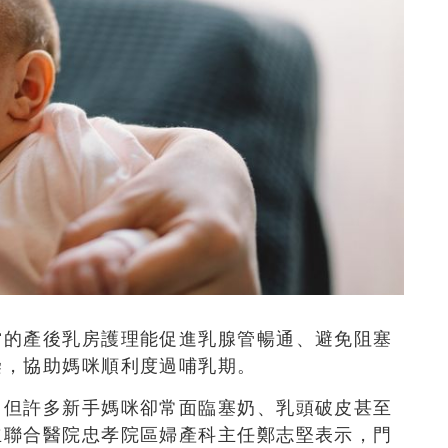
當的產後乳房護理能促進乳腺管暢通、避免阻塞
染，協助媽咪順利度過哺乳期。
，但許多新手媽咪卻常面臨塞奶、乳頭破皮甚至
立聯合醫院忠孝院區婦產科主任鄭志堅表示，門