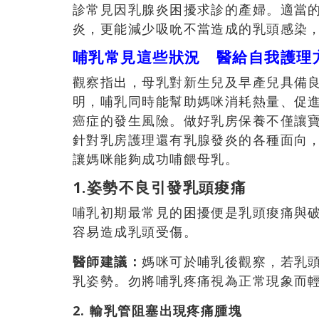
診常見因乳腺炎困擾求診的產婦。適當
炎，更能減少吸吮不當造成的乳頭感染
哺乳常見這些狀況 醫給自我護理
觀察指出，母乳對新生兒及早產兒具備
明，哺乳同時能幫助媽咪消耗熱量、促
癌症的發生風險。做好乳房保養不僅讓
針對乳房護理還有乳腺發炎的各種面向
讓媽咪能夠成功哺餵母乳。
1.姿勢不良引發乳頭痠痛
哺乳初期最常見的困擾便是乳頭痠痛與
容易造成乳頭受傷。
醫師建議：
媽咪可於哺乳後觀察，若乳
乳姿勢。勿將哺乳疼痛視為正常現象而
2. 輸乳管阻塞出現疼痛腫塊