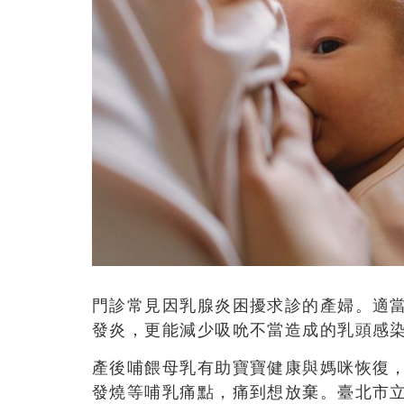
門診常見因乳腺炎困擾求診的產婦。適
發炎，更能減少吸吮不當造成的乳頭感
產後哺餵母乳有助寶寶健康與媽咪恢復
發燒等哺乳痛點，痛到想放棄。臺北市