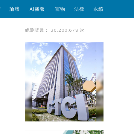
芳
論壇
AI播報
寵物
法律
永續
總瀏覽數：
36,200,678
次