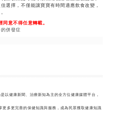
較佳選擇，不僅能讓寶寶有時間適應飲食改變，
力。
經同意不得任意轉載。
手的併發症
com.tw/)是以健康新聞、治療新知為主的全方位健康媒體平台，
享更多更完善的保健知識與服務，成為民眾獲取健康知識