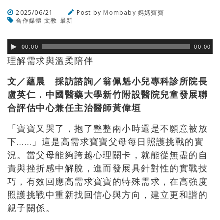
2025/06/21
Post by
Mombaby 媽媽寶寶
合作媒體
文教
最新
瀏覽數
132
次
00:00
00:00
理解需求與溫柔陪伴
文／蘊晨 採訪諮詢／翁佩魁小兒專科診所院長
盧英仁．中國醫藥大學新竹附設醫院兒童發展聯
合評估中心兼任主治醫師黃偉垣
「寶寶又哭了，抱了整整兩小時還是不願意被放
下……」這是高需求寶寶父母每日照護挑戰的實
況。當父母能夠跨越心理關卡，就能從無盡的自
責與挫折感中解脫，進而發展具針對性的實戰技
巧，有效回應高需求寶寶的特殊需求，在高強度
照護挑戰中重新找回信心與方向，建立更和諧的
親子關係。