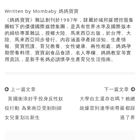
Written by
Mombaby 媽媽寶寶
《媽媽寶寶》雜誌創刊於1987年，隸屬於城邦媒體控股集
團轄下的儂儂國際媒體集團，是具有世界水準及國際版本
的婦幼專業雜誌，授權大陸、馬來西亞出版，於台灣、大
陸、馬來西亞同步發行。內容涵蓋孕產婦須知、生產情
報、寶寶照護、育兒教養、女性健康、兩性相處、媽媽孕
期營養料理、寶寶副食品食譜、名人專欄、媽媽教室等實
用資訊，是新手爸媽必讀懷孕生產育兒生活指南。
上一篇文章
下一篇文章
英國衝浪好手投身反性奴
大學自主還存在嗎？賴總
役行動 為東南亞受剝削婦
統爆雷到連學術尊嚴都踩
女兒童划出新生
過了界