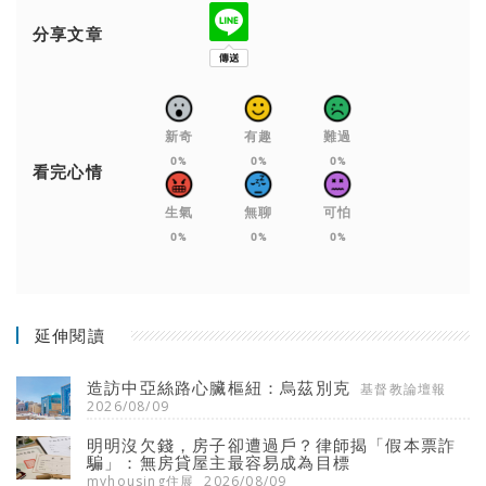
分享文章
新奇
有趣
難過
0%
0%
0%
看完心情
生氣
無聊
可怕
0%
0%
0%
延伸閱讀
造訪中亞絲路心臟樞紐：烏茲別克
基督教論壇報
2026/08/09
明明沒欠錢，房子卻遭過戶？律師揭「假本票詐
騙」：無房貸屋主最容易成為目標
myhousing住展
2026/08/09