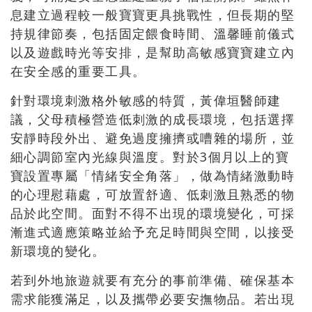
息建立過程較一般寶寶更具挑戰性，但長期的堅
持規律節奏，包括固定餵食時間、溫馨睡前儀式
以及遊戲時光等安排，是幫助高敏感寶寶建立內
在安全感的重要工具。
針對環境刺激格外敏感的特質，黃偉垣醫師建
議，父母積極營造低刺激的成長環境，包括選擇
安靜時段外出、避免過度擁擠或嘈雜的場所，並
細心調節室內光線與溫度。對於3個月以上的寶
寶設置專屬「情緒安全角落」，做為情緒激動時
的心理慰藉處，可放置舒適、低刺激且熟悉
的物
品於此空間。面對不得不出現的環境變化，可採
漸進式適應策略並給予充足時間與空間，以接受
新環境的變化。
若到外地旅遊就要有充分的事前準備、確保基本
需求能獲滿足，以及攜帶必要安撫物品。若出現