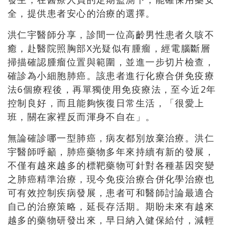
全，提供患者安心的治療的選擇。
洪仁宇醫師分享，診間一位高齡男性患者久咳不
癒，赴醫院照胸部X光疑似有腫瘤，經電腦斷層
掃描確認腫瘤位置與範圍，並進一步切片檢查，
確診為小細胞肺癌。該患者進行化療合併免疫療
法6個療程後，再單獨使用免疫療法，至今近2年
控制良好，而且能夠恢復日常生活，「很愛上
班，關在家裡反而渾身不自在」。
無論確診哪一型肺癌，病友都別放棄治療。洪仁
宇醫師呼籲，肺癌藥物多年來持續有新的發展，
不僅有越來越多的標靶藥物可針對各種基因突變
之肺癌精準治療，現今免疫治療合併化學治療也
可有效控制疾病發展，患者可和醫師討論最適合
自己的治療策略，延長存活期。期盼未來有越來
越多的藥物研發出來，早日納入健保給付，減輕