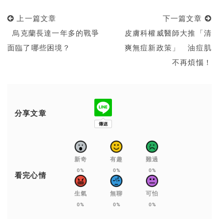
上一篇文章
下一篇文章
烏克蘭長達一年多的戰爭
皮膚科權威醫師大推「清
面臨了哪些困境？
爽無痘新政策」 油痘肌
不再煩惱！
分享文章
新奇
有趣
難過
0%
0%
0%
看完心情
生氣
無聊
可怕
0%
0%
0%