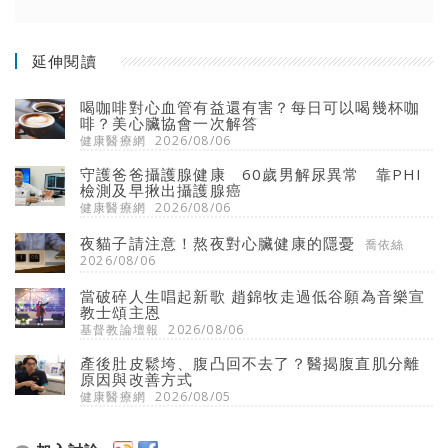
延伸閱讀
喝咖啡對心血管有益還有害？每日可以喝幾杯咖
啡？美心臟協會一次解答
健康醫療網
2026/08/06
守護爸爸攝護腺健康 60歲男解尿異常 靠PHI
檢測及早揪出攝護腺癌
健康醫療網
2026/08/06
夜貓子請注意！熬夜對心臟健康的隱憂
喬依絲
2026/08/06
當破碎人生唱起新歌 趙錦牧走過低谷願為音樂宣
教士頌主恩
基督教論壇報
2026/08/06
產後肚皮鬆垮、腹凸回不去了？醫揭腹直肌分離
原因與改善方式
健康醫療網
2026/08/05