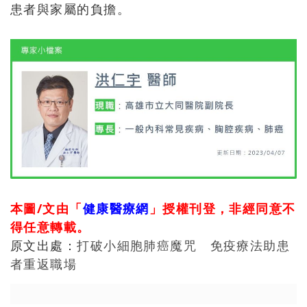
患者與家屬的負擔。
本圖/文由「
健康醫療網
」授權刊登，非經同意不
得任意轉載。
原文出處：
打破小細胞肺癌魔咒 免疫療法助患
者重返職場