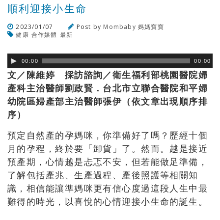
順利迎接小生命
2023/01/07
Post by
Mombaby 媽媽寶寶
健康
合作媒體
最新
瀏覽數
264
次
00:00
00:00
文／陳維婷 採訪諮詢／衛生福利部桃園醫院婦
產科主治醫師劉政賢．台北市立聯合醫院和平婦
幼院區婦產部主治醫師張伊（依文章出現順序排
序）
預定自然產的孕媽咪，你準備好了嗎？歷經十個
月的孕程，終於要「卸貨」了。然而。越是接近
預產期，心情越是忐忑不安，但若能做足準備，
了解包括產兆、生產過程、產後照護等相關知
識，相信能讓準媽咪更有信心度過這段人生中最
難得的時光，以喜悅的心情迎接小生命的誕生。