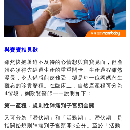
與寶寶相見歡
雖然懷抱著迫不及待的心情想與寶寶見面，但產
婦必須得先經過生產的重重關卡。生產過程雖然
漫長，令人備感煎熬難受，卻是每一位媽媽永生
難忘的珍貴歷程。在臨床上，自然產產程可分為
4階段，劉政賢醫師一一說明如下：
第一產程．規則性陣痛到子宮頸全開
又可分為「潛伏期」和「活動期」。潛伏期，是
指開始規則陣痛到子宮頸開3公分。至於「活動