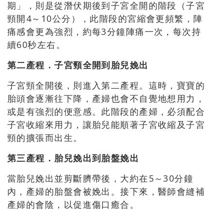
期」，則是從潛伏期後到子宮全開的階段（子宮
頸開4～10公分），此階段的宮縮會更頻繁，陣
痛感會更為強烈，約每3分鐘陣痛一次，每次持
續60秒左右。
第二產程．子宮頸全開到胎兒娩出
子宮頸全開後，則進入第二產程。這時，寶寶的
胎頭會逐漸往下降，產婦也會不自覺地想用力，
或是有強烈的便意感。此階段的產婦，必須配合
子宮收縮來用力，讓胎兒能順著子宮收縮及子宮
頸的擴張而出生。
第三產程．胎兒娩出到胎盤娩出
當胎兒娩出並剪斷臍帶後，大約在5～30分鐘
內，產婦的胎盤會被娩出。接下來，醫師會縫補
產婦的會陰，以促進傷口癒合。