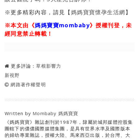
※更多精彩內容，請見【
媽媽寶寶懷孕生活網
】
※本文由《
媽媽寶寶mombaby
》授權刊登，未
經同意禁止轉載！
更多評論：
草根影響力
新視野
網路著作權聲明
Written by
Mombaby 媽媽寶寶
《媽媽寶寶》雜誌創刊於1987年，隸屬於城邦媒體控股集
團轄下的儂儂國際媒體集團，是具有世界水準及國際版本
的婦幼專業雜誌，授權大陸、馬來西亞出版，於台灣、大