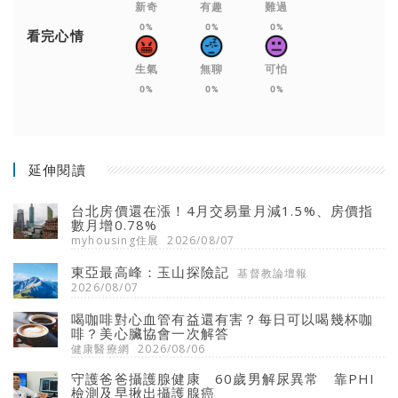
新奇
有趣
難過
0%
0%
0%
看完心情
生氣
無聊
可怕
0%
0%
0%
延伸閱讀
台北房價還在漲！4月交易量月減1.5%、房價指
數月增0.78%
myhousing住展
2026/08/07
東亞最高峰：玉山探險記
基督教論壇報
2026/08/07
喝咖啡對心血管有益還有害？每日可以喝幾杯咖
啡？美心臟協會一次解答
健康醫療網
2026/08/06
守護爸爸攝護腺健康 60歲男解尿異常 靠PHI
檢測及早揪出攝護腺癌