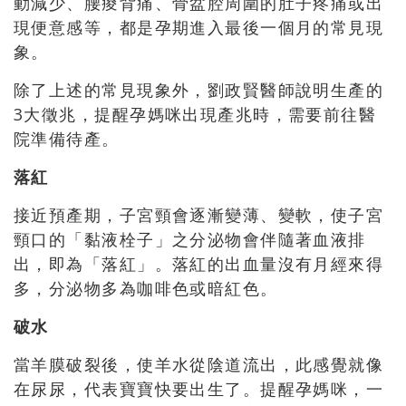
動減少、腰痠背痛、骨盆腔周圍的肚子疼痛或出
現便意感等，都是孕期進入最後一個月的常見現
象。
除了上述的常見現象外，劉政賢醫師說明生產的
3大徵兆，提醒孕媽咪出現產兆時，需要前往醫
院準備待產。
落紅
接近預產期，子宮頸會逐漸變薄、變軟，使子宮
頸口的「黏液栓子」之分泌物會伴隨著血液排
出，即為「落紅」。落紅的出血量沒有月經來得
多，分泌物多為咖啡色或暗紅色。
破水
當羊膜破裂後，使羊水從陰道流出，此感覺就像
在尿尿，代表寶寶快要出生了。提醒孕媽咪，一