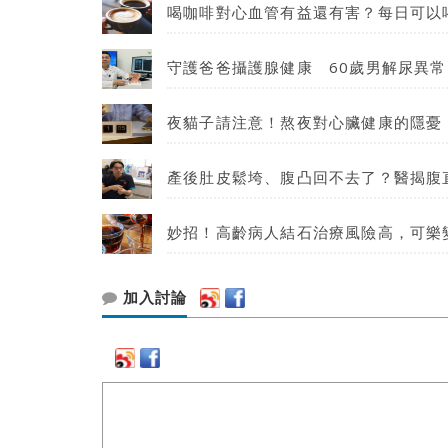
喝咖啡對心血管有益還有害？每日可以
守護爸爸攝護腺健康 60歲男解尿異常
夜貓子請注意！熬夜對心臟健康的隱憂
產後肚皮鬆垮、腹凸回不去了？醫揭腹
妙招！高齡病人結石治療風險高，可樂
加入討論