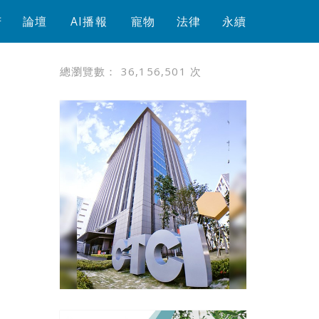
芳
論壇
AI播報
寵物
法律
永續
總瀏覽數：
36,156,501
次