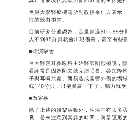
真正造成現代人聽力節節敗退的主因是都
長庚大學醫療機電所副教授余仁方表示
性的聽力損失。
目前研究普遍認為，音量超過80～85
人不到85分貝就會出現傷害，甚至有些
■聽演唱會
台大醫院耳鼻喉科主治醫師劉殿楨說，
看診常是因為剛去聽完演唱會、參加蜂
子與耳鳴共處。而易造成音響外傷的場域
或140分貝，只要暴露一下子，聽力就
■做家事
除了上述的娛樂活動外，生活中有太多我
貝，若未注意到暴露的時間，將是隱形