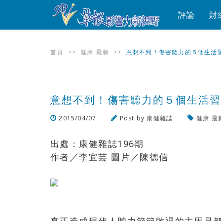
評論
財
首頁
>>
健康
最新
>>
意想不到！傷害聽力的５個生活
意想不到！傷害聽力的５個生活
2015/04/07
Post by
康健雜誌
健康
最
出處：康健雜誌196期
作者／李宜芸 圖片／陳德信