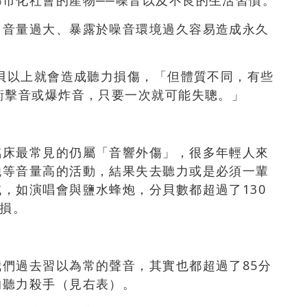
市化社會的產物──噪音以及不良的生活習慣。
，音量過大、暴露於噪音環境過久容易造成永久
分貝以上就會造成聽力損傷，「但體質不同，有些
衝擊音或爆炸音，只要一次就可能失聰。」
臨床最常見的仍屬「音響外傷」，很多年輕人來
炮等音量高的活動，結果失去聽力或是必須一輩
，如演唱會與鹽水蜂炮，分貝數都超過了130
受損。
們過去習以為常的聲音，其實也都超過了85分
的聽力殺手（見右表）。