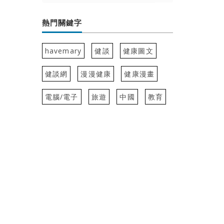
熱門關鍵字
havemary
健談
健康圖文
健談網
漫漫健康
健康漫畫
電腦/電子
旅遊
中國
教育