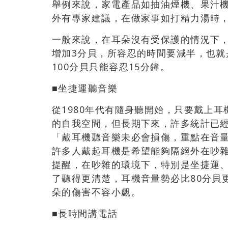
舉例來說，家電產品如抽油煙機、果汁機
外有專家建議，在做家事如打精力湯時
一般來說，在耳朵沒有受保護的情況下，
增加3分貝，所容忍的時間要減半，也就是
100分貝只能容忍15分鐘。
■坐捷運聽音樂
從1980年代有隨身聽開始，只要戴上
的自我空間，但長期下來，許多統計已
「戴耳機聽音樂未必會損傷，重點在音
許多人戴起耳機是希望能夠隔絕外在吵
提醒，在吵雜的環境下，特別是坐捷運、
了聽得更清楚，耳機音量勢必比80分貝
朵的傷害不容小覷。
■長時間講電話