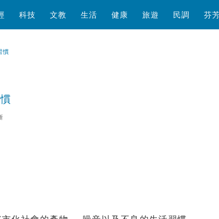
經
科技
文教
生活
健康
旅遊
民調
芬
習慣
習慣
新
瀏覽數
1,755
次