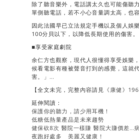
除了聽音樂外，電話講太久也可能傷聽
單側聽電話，若不小心音量調太高，也
因此法國早已立法規定手機以及個人娛
100分貝以下，以降低長期使用的傷害。
■享受家庭劇院
余仁方也觀察，現代人很懂得享受娛樂
候看電影有種被聲音打到的感覺，這就
害。」…
【全文未完，完整內容請見
《康健》19
延伸閱讀：
保護你的聽力，請少用耳機！
低糖低熱量產品是未來趨勢
健保砍8次 醫院一樣賺 醫院大賺價差…
夜跑好處多 美麗又健康！