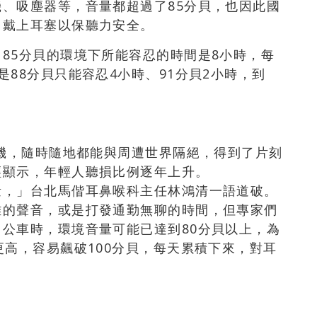
、吸塵器等，音量都超過了85分貝，也因此國
，戴上耳塞以保聽力安全。
85分貝的環境下所能容忍的時間是8小時，每
88分貝只能容忍4小時、91分貝2小時，到
耳機，隨時隨地都能與周遭世界隔絕，得到了片刻
經顯示，年輕人聽損比例逐年上升。
量，」台北馬偕耳鼻喉科主任林鴻清一語道破。
雜的聲音，或是打發通勤無聊的時間，但專家們
公車時，環境音量可能已達到80分貝以上，為
更高，容易飆破100分貝，每天累積下來，對耳