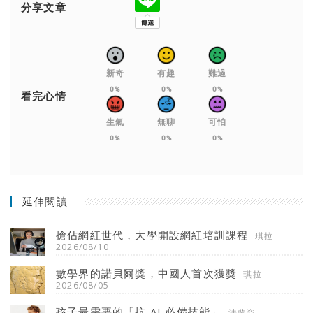
分享文章
新奇
有趣
難過
0%
0%
0%
看完心情
生氣
無聊
可怕
0%
0%
0%
延伸閱讀
搶佔網紅世代，大學開設網紅培訓課程
琪拉
2026/08/10
數學界的諾貝爾獎，中國人首次獲獎
琪拉
2026/08/05
孩子最需要的「抗 AI 必備技能」
法蘭瓷