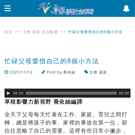
首頁
>>
文教
最新
首頁輪播
>>
忙碌父母愛惜自己的8個小方法
忙碌父母愛惜自己的8個小方法
2021/11/13
Post by
喬依絲
文教
最新
瀏覽數
286
次
00:00
00:00
草根影響力新視野 喬依絲編譯
全天下父母每天忙著在工作、家庭、育兒之間打
轉，總是將孩子的事、家裡的事放在第一位，卻
往往忽略了自己的需要。這裡有些日常小撇步，