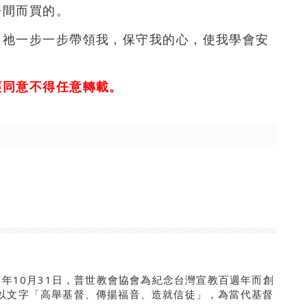
房間而買的。
，祂一步一步帶領我，保守我的心，使我學會安
！
經同意不得任意轉載。
5年10月31日，普世教會協會為紀念台灣宣教百週年而創
以文字「高舉基督、傳揚福音、造就信徒」，為當代基督