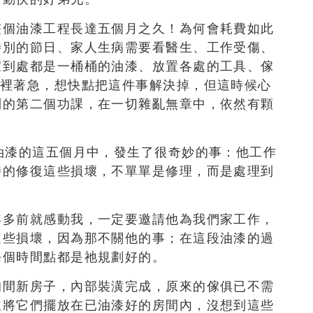
整個油漆工程長達五個月之久！為何會耗費如此
特別的節日、家人生病需要看醫生、工作受傷、
家到處都是一桶桶的油漆、放置各處的工具、傢
心裡著急，想快點把這件事解決掉，但這時候心
到的第二個功課，在一切雜亂無章中，依然有顆
油漆的這五個月中，發生了很奇妙的事：他工作
時的修復這些損壞，不單單是修理，而是處理到
年多前就感動我，一定要邀請他為我們家工作，
這些損壞，因為那不關他的事；在這段油漆的過
每個時間點都是祂規劃好的。
的間新房子，內部裝潢完成，原來的傢俱已不需
並將它們擺放在已油漆好的房間內，沒想到這些