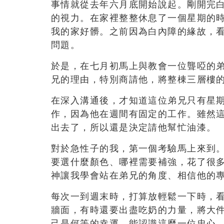
事情就從去年六月底開始說起。剛開完白
的視力。在家裡整整休息了一個星期的
我的家好髒。之前因為白內障的緣故，
問題。
於是，在七月初馬上與教會一位聾啞的
兄的理由，特別商請他，將整棟三層樓
在深入溝通後，才知道這位弟兄只有星
作，因為他在週間有固定的工作。雖然
出去了，所以還是決定請他幫忙油漆。
對於急性子的我，第一個考驗馬上來到
要選什麼顏色、哪裡需要補強，花了很
神讓我學會站在弟兄的角度、相信他的
每次一到週末時，打算放輕鬆一下時，
牆面，有時還要出盡吃奶的力量，將大
己是何等的幸運，能認識這麼一位忠心