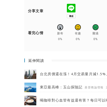
分享文章
看完心情
新奇
有趣
難過
0%
0%
0%
延伸閱讀
台北房價還在漲！4月交易量月減1.5%
東亞最高峰：玉山探險記
基督教論壇報
喝咖啡對心血管有益還有害？每日可以