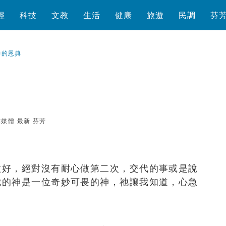
經
科技
文教
生活
健康
旅遊
民調
芬
神的恩典
作媒體
最新
芬芳
瀏覽數
395
次
做好，絕對沒有耐心做第二次，交代的事或是說
我的神是一位奇妙可畏的神，祂讓我知道，心急