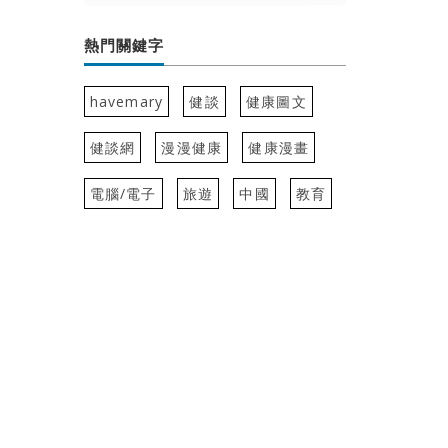
熱門關鍵字
havemary
健談
健康圖文
健談網
漫漫健康
健康漫畫
電腦/電子
旅遊
中國
教育