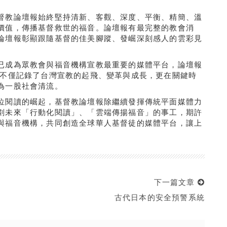
督教論壇報始終堅持清新、客觀、深度、平衡、精簡、溫
價值，傳播基督救世的福音。論壇報有最完整的教會消
論壇報彰顯跟隨基督的佳美腳蹤、發崛深刻感人的雲彩見
已成為眾教會與福音機構宣教最重要的媒體平台，論壇報
 不僅記錄了台灣宣教的起飛、變革與成長，更在關鍵時
為一股社會清流。
位閱讀的崛起，基督教論壇報除繼續發揮傳統平面媒體力
劃未來「行動化閱讀」、「雲端傳揚福音」的事工，期許
與福音機構，共同創造全球華人基督徒的媒體平台，讓上
下一篇文章
古代日本的安全預警系統