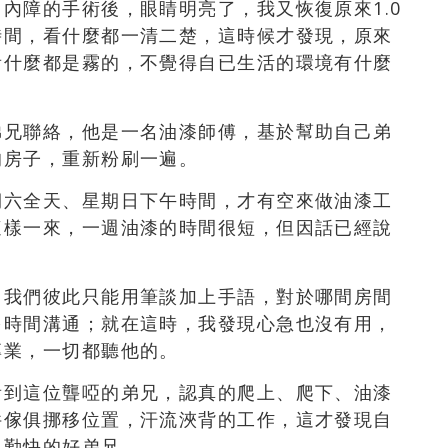
內障的手術後，眼睛明亮了，我又恢復原來1.0
時間，看什麼都一清二楚，這時候才發現，原來
看什麼都是霧的，不覺得自已生活的環境有什麼
弟兄聯絡，他是一名油漆師傅，基於幫助自己弟
的房子，重新粉刷一遍。
期六全天、星期日下午時間，才有空來做油漆工
這樣一來，一週油漆的時間很短，但因話已經說
。我們彼此只能用筆談加上手語，對於哪間房間
多時間溝通；就在這時，我發現心急也沒有用，
專業，一切都聽他的。
看到這位聾啞的弟兄，認真的爬上、爬下、油漆
件傢俱挪移位置，汗流浹背的工作，這才發現自
、勤快的好弟兄。