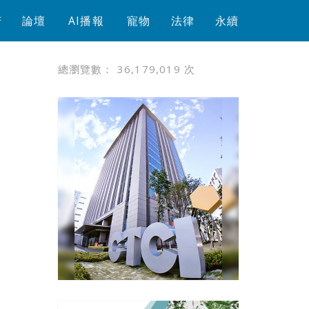
芳
論壇
AI播報
寵物
法律
永續
總瀏覽數：
36,179,019
次