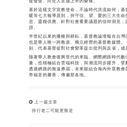
徒發聲、向世人宣揚上帝的榮耀。
基於這樣文字宣教使命，不論時代洪流如何，基
暖等七大報導原則，持守信、望、愛的三大生命
息、靈糧供應、針對社會重要議題的信仰洞見；
證。
半世紀以來的播種與耕耘，基督教論壇報在台灣
也是華人唯一跨教派、獨立經營的基督教媒體。
刻，代表基督徒對社會變革提出批判與反省，成
隨著華人教會復興世代的來臨、網際網路時代數
量，也積極結合雲端科技，與潮流同步躍升，擘
透過網路的無遠弗屆，未來能結合海內外眾教會
帝福音的馨香，傳遍那各地。
上一篇文章
排行老二可能更叛逆