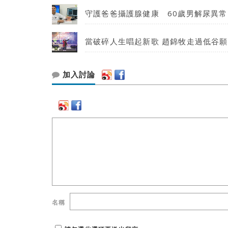
守護爸爸攝護腺健康 60歲男解尿異常
當破碎人生唱起新歌 趙錦牧走過低谷
加入討論
名稱