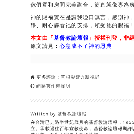
傢俱竟和房間完美融合，簡直就像專為
神的賜福實在是讓我啞口無言，感謝神
靜、耐心靜看祂的安排，領受祂的賜福
本文由「
基督教論壇報
」授權刊登，非
原文請見：
心急成不了神的恩典
更多評論：
草根影響力新視野
網路著作權聲明
Written by
基督教論壇報
在台灣已走過半世紀歲月的基督教論壇報，196
立。承載過往百年宣教使命，基督教論壇報期許