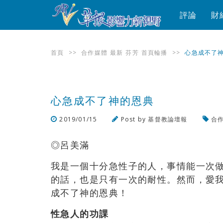
評論
財
首頁
>>
合作媒體
最新
芬芳
首頁輪播
>>
心急成不了
心急成不了神的恩典
2019/01/15
Post by
基督教論壇報
合
◎呂美滿
我是一個十分急性子的人，事情能一次
的話，也是只有一次的耐性。然而，愛
成不了神的恩典！
性急人的功課