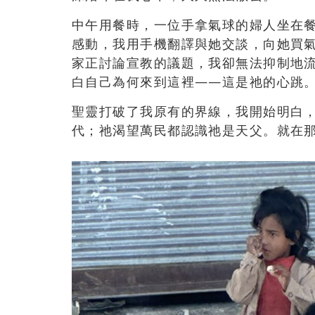
中午用餐時，一位手拿氣球的婦人坐在
感動，我用手機翻譯與她交談，向她買
家正討論宣教的議題，我卻無法抑制地
白自己為何來到這裡——這是祂的心跳
聖靈打破了我原有的界線，我開始明白
代；祂渴望萬民都認識祂是天父。就在