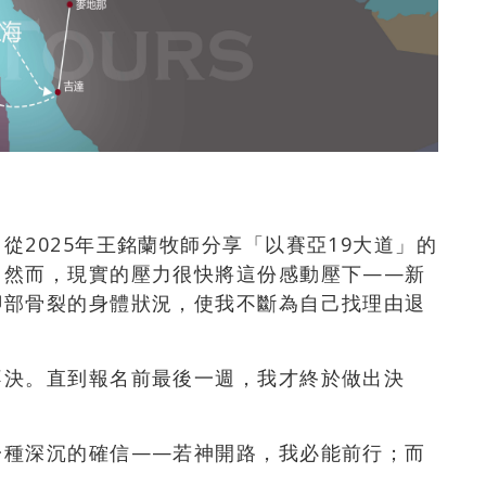
自從2025年王銘蘭牧師分享「以賽亞19大道」的
。然而，現實的壓力很快將這份感動壓下——新
腳部骨裂的身體狀況，使我不斷為自己找理由退
不決。直到報名前最後一週，我才終於做出決
一種深沉的確信——若神開路，我必能前行；而