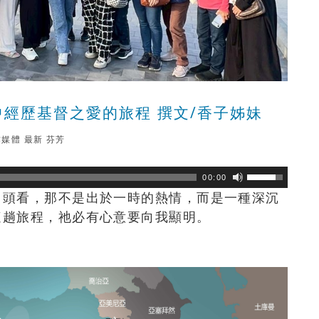
中經歷基督之愛的旅程 撰文/香子姊妹
作媒體
最新
芬芳
瀏覽數
50
次
00:00
回頭看，那不是出於一時的熱情，而是一種深沉
這趟旅程，祂必有心意要向我顯明。