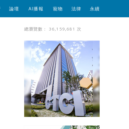
芳
論壇
AI播報
寵物
法律
永續
總瀏覽數：
36,159,681
次