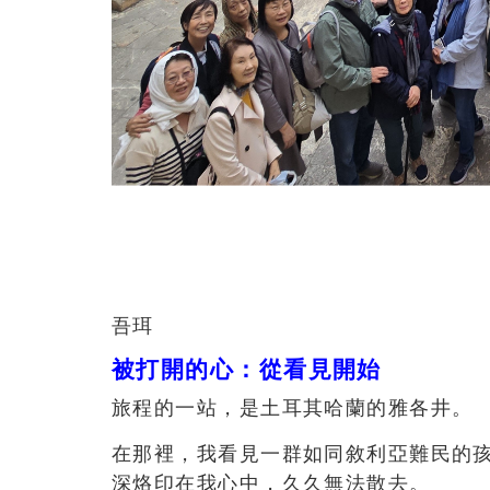
吾珥
被打開的心：從看見開始
旅程的一站，是土耳其哈蘭的雅各井。
在那裡，我看見一群如同敘利亞難民的
深烙印在我心中，久久無法散去。