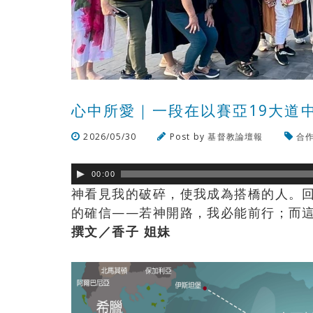
心中所愛｜一段在以賽亞19大道
2026/05/30
Post by
基督教論壇報
合
00:00
神看見我的破碎，使我成為搭橋的人。
的確信——若神開路，我必能前行；而
撰文／香子 姐妹