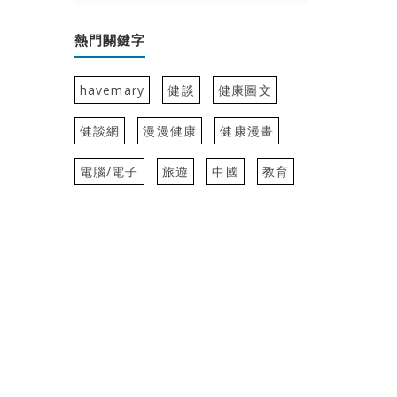
熱門關鍵字
havemary
健談
健康圖文
健談網
漫漫健康
健康漫畫
電腦/電子
旅遊
中國
教育