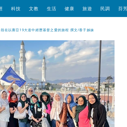
經
科技
文教
生活
健康
旅遊
民調
芬
段在以賽亞19大道中經歷基督之愛的旅程 撰文/香子姊妹