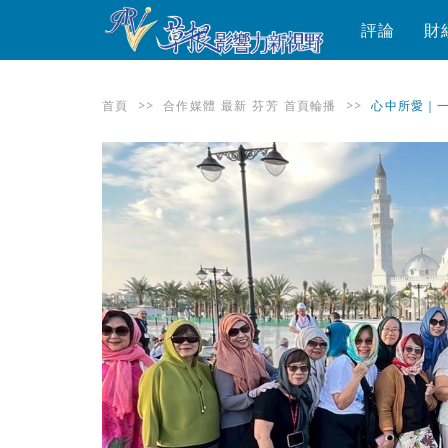
評論
財
首頁
>>
合作媒體
最新
芬芳
首頁輪播
>>
心中所愛｜一