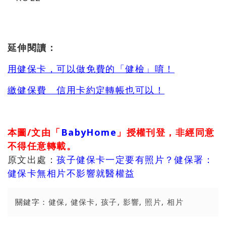
延伸閱讀：
用健保卡，可以做免費的「健檢」唷！
繳健保費 信用卡約定轉帳也可以！
本圖/文由「
BabyHome
」授權刊登，非經同意
不得任意轉載。
原文出處：
孩子健保卡一定要有照片？健保署：
健保卡無相片不影響就醫權益
關鍵字：
健保
,
健保卡
,
孩子
,
影響
,
照片
,
相片