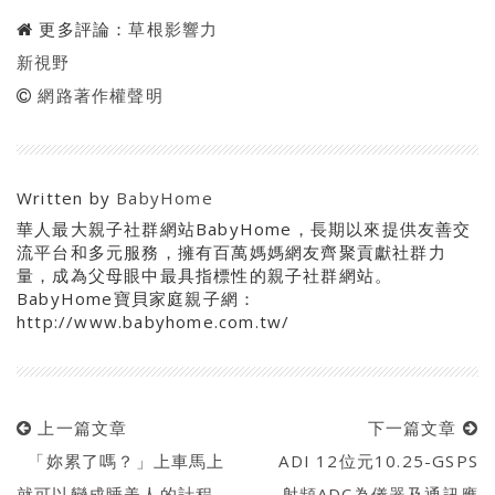
更多評論：
草根影響力
新視野
網路著作權聲明
Written by
BabyHome
華人最大親子社群網站BabyHome，長期以來提供友善交
流平台和多元服務，擁有百萬媽媽網友齊聚貢獻社群力
量，成為父母眼中最具指標性的親子社群網站。
BabyHome寶貝家庭親子網：
http://www.babyhome.com.tw/
上一篇文章
下一篇文章
「妳累了嗎？」上車馬上
ADI 12位元10.25-GSPS
就可以變成睡美人的計程
射頻ADC為儀器及通訊應