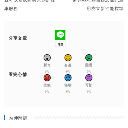
車服務
用樹立新性能標準
分享文章
新奇
有趣
難過
0%
0%
0%
看完心情
生氣
無聊
可怕
0%
0%
0%
延伸閱讀