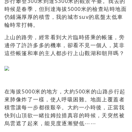
步行攀登300米到達5300米的觀景平臺。我去的
時候是春季，但到達海拔5000米的檢查站時地面
仍鋪滿厚厚的積雪，我的城市suv的底盤太低車
輪時常打轉。
上山的路旁，經常看到大片臨時搭乘的帳篷，旁
邊停了許許多多的機車，卻看不見一個人，莫非
這些帳篷和車的主人都步行上山觀湖和朝拜嗎？
在海拔5000米的地方，大約500米的山路步行起
來肺像炸了一樣，使人呼吸困難。地面上覆蓋者
積雪讓每一步都很艱辛。大約一小時後，正當我
快到山頂欲一睹拉姆拉措真容的時候，天突然被
烏雲遮了起來，能見度逐漸變低⋯⋯