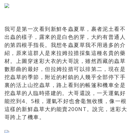
我可是第一次看到新鮮冬蟲夏草，裹者泥土看不
出蟲的樣子，露來的是白色的芽，大約有普通人
的第四根手指長。我想冬蟲夏草我不用過多的介
紹，原來這群人是來拉姆拉措採集這種名貴的藥
材。上圖穿迷彩大衣的大哥說，雖然西藏的蟲草
數那曲的最好，但拉姆拉措可以排第二，現在是
挖蟲草的季節，附近的村鎮的人幾乎全部停下手
裏的活上山挖蟲草，路上看到的帳篷和機車全是
挖蟲草的人臨時搭建的。大哥還說，一天運氣好
能挖到4、5根，運氣不好也會毫無收獲，像一根
這樣的新鮮蟲草大約能賣200NT。說完，迷彩大
哥跨上了機車。