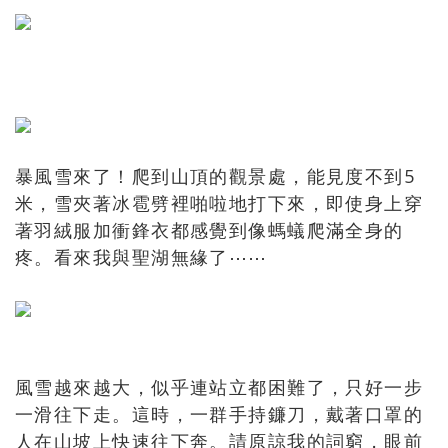
暴風雪來了！爬到山頂的觀景處，能見度不到5
米，雪夾著冰雹劈裡啪啦地打下來，即使身上穿
著羽絨服加衝鋒衣都感覺到像螞蟻爬滿全身的
疼。看來我與聖湖無緣了⋯⋯
風雪越來越大，似乎連站立都困難了，只好一步
一滑往下走。這時，一群手持鐮刀，戴著口罩的
人在山坡上快速往下奔。請原諒我的詞窮，眼前