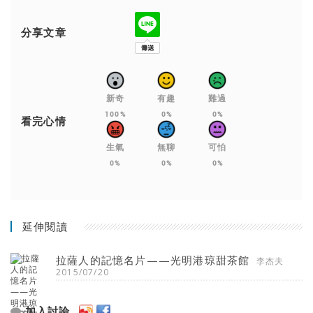
分享文章
新奇
有趣
難過
100%
0%
0%
看完心情
生氣
無聊
可怕
0%
0%
0%
延伸閱讀
拉薩人的記憶名片——光明港琼甜茶館
李杰夫
2015/07/20
加入討論