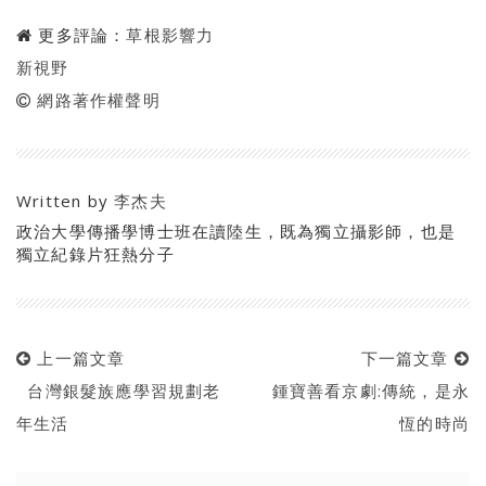
更多評論：
草根影響力
新視野
網路著作權聲明
Written by
李杰夫
政治大學傳播學博士班在讀陸生，既為獨立攝影師，也是
獨立紀錄片狂熱分子
上一篇文章
下一篇文章
台灣銀髮族應學習規劃老
鍾寶善看京劇:傳統，是永
年生活
恆的時尚