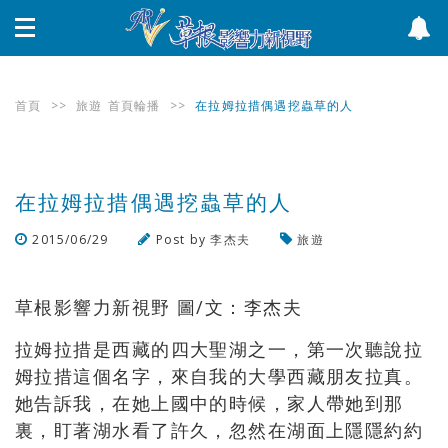
首頁
>>
旅遊
首頁輪播
>>
在拉姆拉措偶遇挖蟲草的人
在拉姆拉措偶遇挖蟲草的人
2015/06/29
Post by
李杰夫
旅遊
瀏覽數
2,942
次
草根影響力新視野 圖/文：李杰夫
拉姆拉措是西藏的四大聖湖之一，第一次聽說拉
姆拉措這個名字，來自我的大學西藏朋友拉真。
她告訴我，在她上國中的時候，家人帶她到那
裏，盯著湖水看了許久，忽然在湖面上隱隱約約