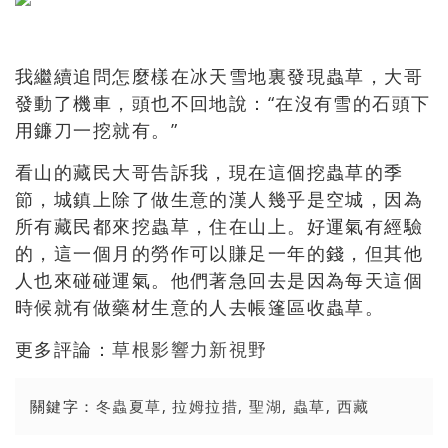
我繼續追問怎麼樣在冰天雪地裏發現蟲草，大哥
發動了機車，頭也不回地說：“在沒有雪的石頭下
用鐮刀一挖就有。”
看山的藏民大哥告訴我，現在這個挖蟲草的季
節，城鎮上除了做生意的漢人幾乎是空城，因為
所有藏民都來挖蟲草，住在山上。好運氣有經驗
的，這一個月的勞作可以賺足一年的錢，但其他
人也來碰碰運氣。他們著急回去是因為每天這個
時候就有做藥材生意的人去帳篷區收蟲草。
更多評論：
草根影響力新視野
關鍵字：
冬蟲夏草
,
拉姆拉措
,
聖湖
,
蟲草
,
西藏