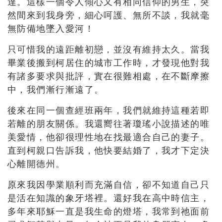
達。這樣一個令人傾心又有相同信仰的男生，突
然間來到我身旁，細心呵護、無所不談，我就毫
無防備地墜入愛河！
只可惜我的遠距離初戀，並沒有維持太久。當我
畢業後搬到柯居住的城市工作時，才發現他對我
有諸多要求與批評，實在很難相處，在不斷摩擦
中，我們漸行漸遠了。
後來在同一個查經班兩年，我們就維持這種若即
若離的朋友關係。我還嚮往著瓊瑤小說描述的唯
美愛情，他卻很理性地在找最適合自己的妻子。
直到柯親口告訴我，他快要結婚了，我才下定決
心離開德州。
原來我因學業順利而充滿自信，卻不知道自己只
是活在知識的象牙塔裡。還好我在高中時信主，
多年來耶穌一直是我生命的燈塔，我常到祂面前