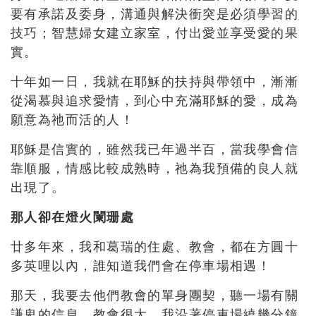
要有承諾及委身，溝通與解決衝突是必須學習的
技巧；智慧婦女建立家室，付出愛並享受愛的果
實。
十年如一日，我就在耶穌的扶持與帶領中，漸漸
從渴慕與追求愛情，到心中充滿耶穌的愛，成為
願意為祂而活的人！
耶穌是信實的，雖然我已年過半百，當我學會信
靠順服，情感比較成熟時，祂為我預備的良人就
出現了。
那人卻在燈火闌珊處
廿多年來，我和葛瑞的住處、教會，都在方圓十
多英哩以內，誰知道我們會在停車場相遇！
那天，我要去他們教會的單身團契，聽一場有關
謙卑的信息。教會很大，我沿著停車場繞幾分鐘