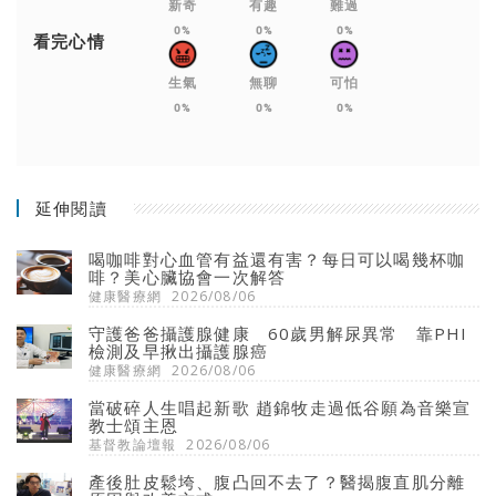
新奇
有趣
難過
0%
0%
0%
看完心情
生氣
無聊
可怕
0%
0%
0%
延伸閱讀
喝咖啡對心血管有益還有害？每日可以喝幾杯咖
啡？美心臟協會一次解答
健康醫療網
2026/08/06
守護爸爸攝護腺健康 60歲男解尿異常 靠PHI
檢測及早揪出攝護腺癌
健康醫療網
2026/08/06
當破碎人生唱起新歌 趙錦牧走過低谷願為音樂宣
教士頌主恩
基督教論壇報
2026/08/06
產後肚皮鬆垮、腹凸回不去了？醫揭腹直肌分離