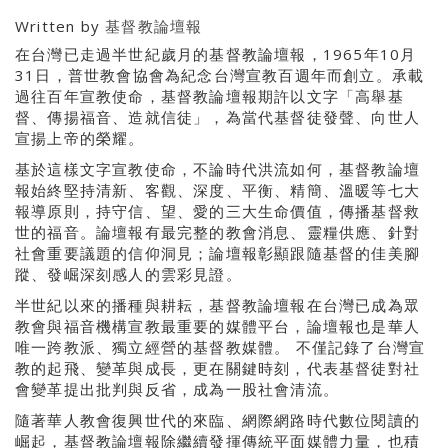
Written by
基督教論壇報
在台灣已走過半世紀歲月的基督教論壇報，1965年10月
31日，普世教會協會為紀念台灣宣教百週年而創立。承載
過往百年宣教使命，基督教論壇報期許以文字「高舉基
督、傳揚福音、造就信徒」，為當代基督徒發聲、向世人
宣揚上帝的榮耀。
基於這樣文字宣教使命，不論時代洪流如何，基督教論壇
報始終堅持清新、客觀、深度、平衡、精簡、溫暖等七大
報導原則，持守信、望、愛的三大生命價值，傳播基督救
世的福音。論壇報有最完整的教會消息、靈糧供應、針對
社會重要議題的信仰洞見；論壇報彰顯跟隨基督的佳美腳
蹤、發崛深刻感人的雲彩見證。
半世紀以來的播種與耕耘，基督教論壇報在台灣已成為眾
教會與福音機構宣教最重要的媒體平台，論壇報也是華人
唯一跨教派、獨立經營的基督教媒體。 不僅記錄了台灣宣
教的起飛、變革與成長，更在關鍵時刻，代表基督徒對社
會變革提出批判與反省，成為一股社會清流。
隨著華人教會復興世代的來臨、網際網路時代數位閱讀的
崛起，基督教論壇報除繼續發揮傳統平面媒體力量，也積