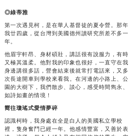
◎綠蒂雅
第一次遇見柯，是在華人基督徒的夏令營。那年
我廿四歲，從台灣到美國德州讀研究所差不多一
年。
他眉宇軒昂、身材碩壯，講話很有說服力，有時
又極其溫柔。他對我的印象也很好，一直守在我
身邊講很多話，營會結束後就常打電話來，又多
次長途開車到學校來看我。在河邊的小路上、公
園的大樹下，我們散步、談心，感受時間雋永、
如詩如畫的情境！
嚮往瓊瑤式愛情夢碎
認識柯時，我身處在全是白人的美國私立學校
裡，隻身奮鬥已經一年。他感情豐富，又善於表