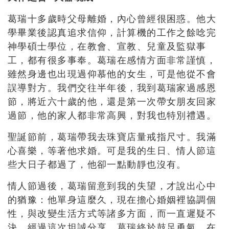
葛瑞十多歲時父母離婚，內心曾經很困惑。他大
學畢業後認真追求信仰，計算機的工作之餘唸完
神學碩士學位，在教會、宣教、兒童及監獄事
工，都有很多事奉。葛瑞在感情方面非常謹慎，
雖然身邊也出現過仰慕他的女生，可是他從不會
誤導對方。我們交往半年後，我到葛瑞家過感恩
節，將近六十歲的他，還是第一次帶女朋友回家
過節，他的家人都非常高興，對我也特別禮遇。
聖誕節前，葛瑞帶我去珠寶店量戒指尺寸。我滿
心喜樂，等著他求婚。可是我的生日、情人節這
些大日子都過了，他卻一點動靜也沒有。
情人節過後，葛瑞留意到我的失望，才說出心中
的猶豫：他單身這麼久，現在擔心婚姻裡協調個
性，與改變生活方式等諸多方面，而一直遲疑不
決。經過這次坦誠分享，葛瑞終於鼓足勇氣，在