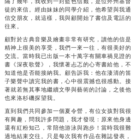
隔了幾年，我收到一封藍色信籤，是位外州基督
徒的來信。經由妹妹的同學介紹，他希望與我通
信交朋友，就這樣，我與顧開始了書信及電話的
往來。
顧對於古典音樂及繪畫非常有研究，讀他的信是
精神上很美的享受，我們一來一往，有很美好的
交流。當時我已出版一本十萬字有關車禍見證的
書《深夜歌聲》，我懷著忐忑的心寄書給他，不
知道他是否能接納我。顧告訴我：他在淒清的笛
子樂聲中讀完我的書，心中很震撼也很感動。接
著就若無其事地繼續文學與藝術的討論，之後他
也來洛杉磯探望我。
直到我們共同參加一個夏令營，有位女孩對我很
有興趣，問我許多問題，我才發現：原來他身邊
還有紅粉知己，常陪他游泳與跑步！當時我很難
過地結束交往。只是每次我有作品在雜誌發表，