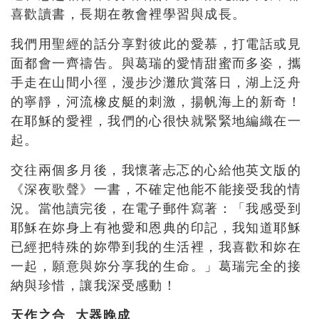
喜歡讀書，長期在教會裡學習與成長。
我們用聖經的話分享對彼此的愛慕，打電話或見
面都會一齊禱告。與葛瑞的愛情甜蜜而多姿，攜
手走在山間小徑，漫步沙灘欣賞落日，湖上泛舟
的寧靜，河流橡皮艇的刺激，揚帆海上的新奇！
在耶穌的愛裡，我們的心很快就緊緊地編織在一
起。
交往兩個多月後，我懷著忐忑的心給他英文版的
《深夜歌聲》一書，不確定他能不能接受我的情
況。當他讀完後，在電子郵件寫著：「我感受到
耶穌在妳身上有祂愛和恩典的印記，我知道耶穌
已經把特殊的妳帶到我的生活裡，我喜歡和妳在
一起，願意與妳分享我的生命。」葛瑞完全的接
納與珍惜，讓我深受感動！
天作之合 大器晚成