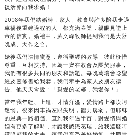
復活節向我求婚！
2008年我們結婚時，家人、教會與許多陪我走過
車禍後重建過程的人，都充滿喜樂，親眼見證上
帝的信實。婚禮中，蘇文峰牧師提到我們是大器
晚成、天作之合。
婚後我們濃情蜜意，遵循聖經的教導，彼此珍惜
尊重，互相扶持。因為一齊在教會及團契服事，
我們有很多共同的朋友和話題。每晚葛瑞會唸聖
經及靈修書給我聽，我們牽手為家人及朋友禱
告。他天天會說：「親愛的老婆，我愛你！」
當年我年輕、上進、才情洋溢，愛情路上卻坎坷
迷惘。後來因車禍左眼失明，體力孱弱，但耶穌
的恩典一路相隨。直到我年過半百，對愛情與婚
姻有更多了解時，才讓我認識葛瑞，給我這麼呵
護照顧我的丈夫，讓我們享受美好婚姻，共同建