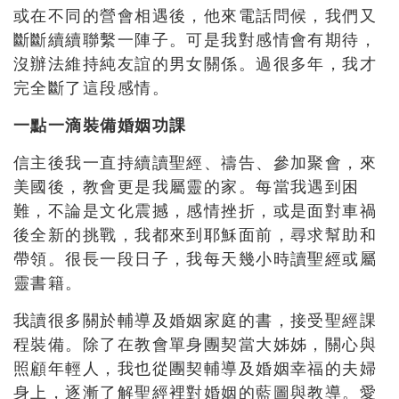
或在不同的營會相遇後，他來電話問候，我們又
斷斷續續聯繫一陣子。可是我對感情會有期待，
沒辦法維持純友誼的男女關係。過很多年，我才
完全斷了這段感情。
一點一滴裝備婚姻功課
信主後我一直持續讀聖經、禱告、參加聚會，來
美國後，教會更是我屬靈的家。每當我遇到困
難，不論是文化震撼，感情挫折，或是面對車禍
後全新的挑戰，我都來到耶穌面前，尋求幫助和
帶領。很長一段日子，我每天幾小時讀聖經或屬
靈書籍。
我讀很多關於輔導及婚姻家庭的書，接受聖經課
程裝備。除了在教會單身團契當大姊姊，關心與
照顧年輕人，我也從團契輔導及婚姻幸福的夫婦
身上，逐漸了解聖經裡對婚姻的藍圖與教導。愛