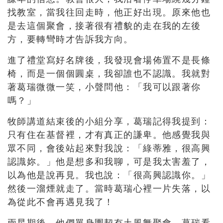
找教室，當我往回走時，他正好出現。原來他也
是去這個聚會，接著很有禮貌的走在我的左後
方，要轉彎時才告訴我方向。
進了禮堂寫好名牌後，我發現會場佈置不是長條
椅，而是一個個圓桌，我卻誰也不認識。我就對
著葛瑞微微一笑，小聲問他：「我可以跟著你
嗎？」
牧師講道結束後的小組分享，葛瑞記得我提到：
只有住在基督裡，才有真正的謙卑。他感覺我與
眾不同，會後站起來對我說：「綠蒂雅，很高興
認識妳。」他是想多和我聊，可是我太害羞了，
以為他是說再見。我也說：「很高興認識你。」
然後一溜煙就走了。當時葛瑞心裡一片失落，以
為從此不會再遇見我了！
兩星期後，他們單身團契有土風舞聚會。葛瑞看