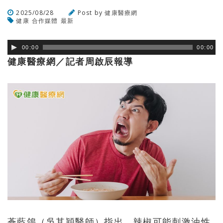
2025/08/28
Post by
健康醫療網
健康
合作媒體
最新
瀏覽數
145
次
00:00
00:00
健康醫療網／記者周啟辰報導
蒼藍鴿（吳其穎醫師）指出，辣椒可能刺激油性