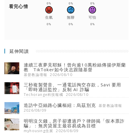
0%
0%
0%
看完心情
生氣
無聊
可怕
0%
0%
0%
延伸閱讀
連續三夜夢見耶穌！曾向逾10萬粉絲傳揚伊斯蘭
教 TikToker如今決志跟隨基督
基督教論壇報
2026/08/10
三秒複製聲音、一通電話掏空存款，Savi 要用
「即時通話監控」反制 AI 詐騙
Techorange科技報橘
2026/08/10
造訪中亞絲路心臟樞紐：烏茲別克
基督教論壇報
2026/08/09
明明沒欠錢，房子卻遭過戶？律師揭「假本票詐
騙」：無房貸屋主最容易成為目標
myhousing住展
2026/08/09