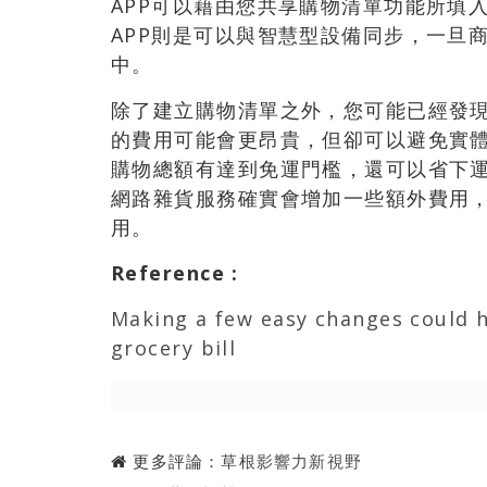
APP可以藉由您共享購物清單功能所填入的食
APP則是可以與智慧型設備同步，一旦
中。
除了建立購物清單之外，您可能已經發
的費用可能會更昂貴，但卻可以避免實
購物總額有達到免運門檻，還可以省下
網路雜貨服務確實會增加一些額外費用
用。
Reference
:
Making a few easy changes could 
grocery bill
更多評論：
草根影響力新視野