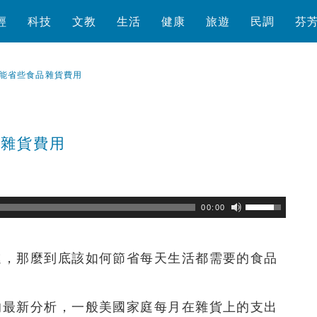
經
科技
文教
生活
健康
旅遊
民調
芬
能省些食品雜貨費用
品雜貨費用
瀏覽數
246
次
00:00
進，那麼到底該如何節省每天生活都需要的食品
的最新分析，一般美國家庭每月在雜貨上的支出