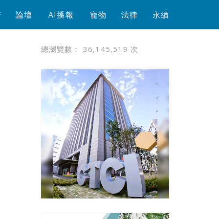
芳
論壇
AI播報
寵物
法律
永續
總瀏覽數：
36,145,519
次