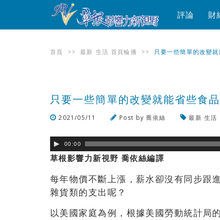
評論
財
首頁
>>
最新
生活
首頁輪播
>>
只要一些簡單的改變就
只要一些簡單的改變就能省些食
2021/05/11
Post by
喬依絲
最新
生活
00:00
草根影響力新視野 喬依絲編
譯
每年物價不斷上漲，薪水卻沒有同步跟
雜貨類的支出呢？
以美國家庭為例，根據美國勞動統計局