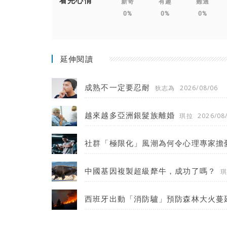
看完心情
新奇
有趣
難過
0%
0%
0%
延伸閱讀
成熟不一定要忍耐
狄志為
2026/08/06
越來越多亞洲銀髮族離婚
琪拉
2026/08
社群「極限化」風潮為何令心理專家擔
中國基因複製超級犛牛，成功了嗎？
西班牙出動「消防驢」預防森林大火蔓