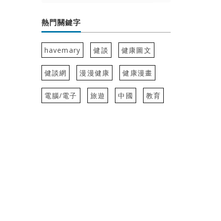
熱門關鍵字
havemary
健談
健康圖文
健談網
漫漫健康
健康漫畫
電腦/電子
旅遊
中國
教育