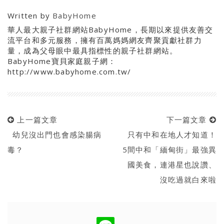
Written by
BabyHome
華人最大親子社群網站BabyHome，長期以來提供友善交
流平台和多元服務，擁有百萬媽媽網友齊聚貢獻社群力
量，成為父母眼中最具指標性的親子社群網站。
BabyHome寶貝家庭親子網：
http://www.babyhome.com.tw/
上一篇文章
下一篇文章
幼兒沒出門也會感染腸病
只有中和在地人才知道！
毒？
5間中和「緬甸街」最強異
國美食，連港星也說讚、
沒吃過就白來啦