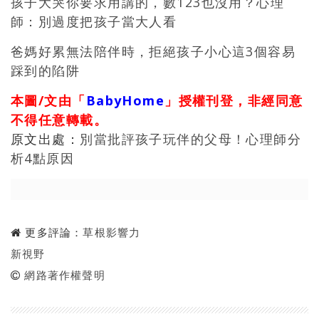
孩子大哭你要求用講的，數123也沒用？心理
師：
別過度把孩子當大人看
爸媽好累無法陪伴時，拒絕孩子小心這3個容易
踩到的陷阱
本圖/文由「
BabyHome
」授權刊登，非經同意
不得任意轉載。
原文出處：
別當批評孩子玩伴的父母！心理師分
析4點原因
更多評論：
草根影響力
新視野
網路著作權聲明