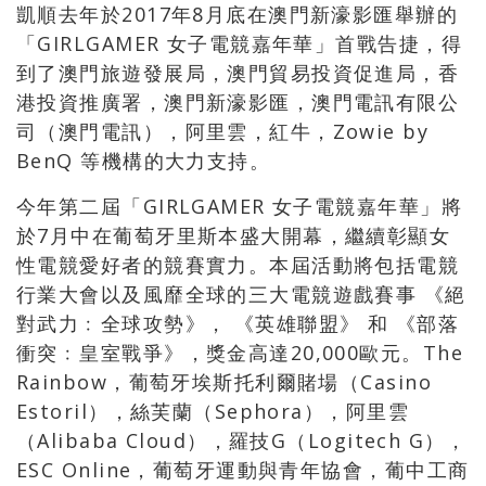
凱順去年於2017年8月底在澳門新濠影匯舉辦的
「GIRLGAMER 女子電競嘉年華」首戰告捷，得
到了澳門旅遊發展局，澳門貿易投資促進局，香
港投資推廣署，澳門新濠影匯，澳門電訊有限公
司（澳門電訊），阿里雲，紅牛，Zowie by
BenQ 等機構的大力支持。
今年第二屆「GIRLGAMER 女子電競嘉年華」將
於7月中在葡萄牙里斯本盛大開幕，繼續彰顯女
性電競愛好者的競賽實力。本屆活動將包括電競
行業大會以及風靡全球的三大電競遊戲賽事 《絕
對武力﹕全球攻勢》， 《英雄聯盟》 和 《部落
衝突﹕皇室戰爭》，獎金高達20,000歐元。The
Rainbow，葡萄牙埃斯托利爾賭場（Casino
Estoril），絲芙蘭（Sephora），阿里雲
（Alibaba Cloud），羅技G（Logitech G），
ESC Online，葡萄牙運動與青年協會，葡中工商