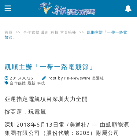
首頁
>>
合作媒體
最新
科技
首頁輪播
>>
凱順主辦「一帶一路電
競節」
凱順主辦「一帶一路電競節」
2018/06/26
Post by
PR-Newswire 美通社
合作媒體
最新
科技
瀏覽數
380
次
亞運指定電競項目深圳火力全開
撐亞運，玩電競
深圳2018年6月13日電 /美通社/ — 由凱順能源
集團有限公司（股份代號﹕8203）附屬公司