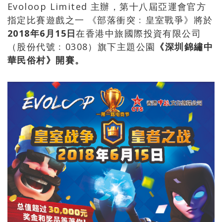
Evoloop Limited 主辦，第十八屆亞運會官方
指定比賽遊戲之一 《部落衝突﹕皇室戰爭》將於
2018
年
6
月
15
日
在香港中旅國際投資有限公司
（股份代號﹕0308）旗下主題公園
《深圳錦繡中
華民俗村》開賽。