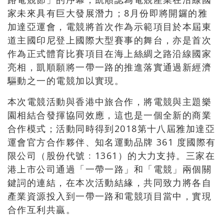
家未來具有巨大發展潛力；8月份即將開鑼的雅
加達亞運會，電競將首次作為示範項目於本屆東
道主國印尼登上國際大型賽事的舞台，亦是首次
作為正式體育比賽項目在海上絲綢之路沿線國家
亮相，凱順願將一帶一路的推進落實通過新經濟
驅動之一的電競加以實現。
本次電競活動與香港中旅合作，將電競與主題樂
園相結合發揮協同效應，這也是一個全新的商業
合作模式；活動同時得到2018第十八屆雅加達亞
運會官方合作夥伴、知名運動品牌 361 度國際有
限公司（股份代號﹕1361）的大力支持。三家在
港上市公司通過「一帶一路」和「電競」兩個關
鍵詞的連結，在本次活動結緣，共同致力將各自
產業資源投入到一帶一路和電競項目當中，實現
合作互利共贏。