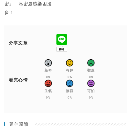
密」 私密處感染困擾
多！
分享文章
新奇
有趣
難過
0%
0%
0%
看完心情
生氣
無聊
可怕
0%
0%
0%
延伸閱讀