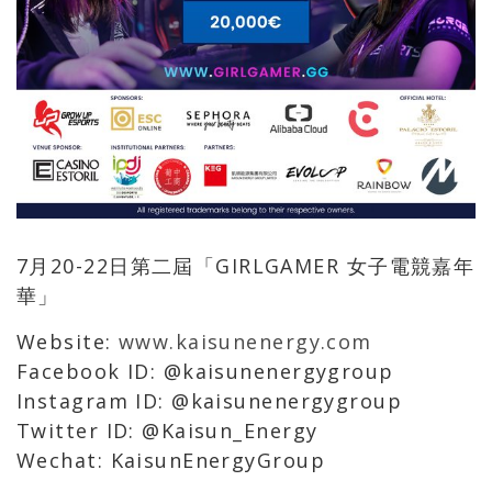
7月20-22日第二屆「GIRLGAMER 女子電競嘉年
華」
Website:
www.kaisunenergy.com
Facebook ID: @kaisunenergygroup
Instagram ID: @kaisunenergygroup
Twitter ID: @Kaisun_Energy
Wechat: KaisunEnergyGroup