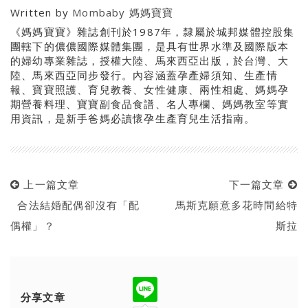
Written by
Mombaby 媽媽寶寶
《媽媽寶寶》雜誌創刊於1987年，隸屬於城邦媒體控股集
團轄下的儂儂國際媒體集團，是具有世界水準及國際版本
的婦幼專業雜誌，授權大陸、馬來西亞出版，於台灣、大
陸、馬來西亞同步發行。內容涵蓋孕產婦須知、生產情
報、寶寶照護、育兒教養、女性健康、兩性相處、媽媽孕
期營養料理、寶寶副食品食譜、名人專欄、媽媽教室等實
用資訊，是新手爸媽必讀懷孕生產育兒生活指南。
上一篇文章
下一篇文章
合法結婚配偶卻沒有「配
馬斯克願意多花時間給特
偶權」？
斯拉
分享文章