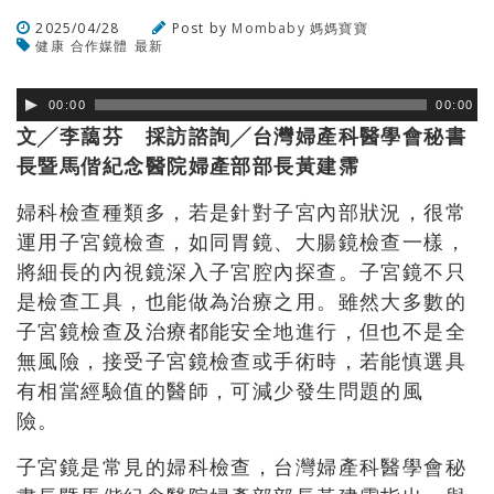
2025/04/28
Post by
Mombaby 媽媽寶寶
健康
合作媒體
最新
瀏覽數
234
次
00:00
00:00
文╱李藹芬 採訪諮詢╱台灣婦產科醫學會秘書
長暨馬偕紀念醫院婦產部部長黃建霈
婦科檢查種類多，若是針對子宮內部狀況，很常
運用子宮鏡檢查，如同胃鏡、大腸鏡檢查一樣，
將細長的內視鏡深入子宮腔內探查。子宮鏡不只
是檢查工具，也能做為治療之用。雖然大多數的
子宮鏡檢查及治療都能安全地進行，但也不是全
無風險，接受子宮鏡檢查或手術時，若能慎選具
有相當經驗值的醫師，可減少發生問題的風
險。
子宮鏡是常見的婦科檢查，台灣婦產科醫學會秘