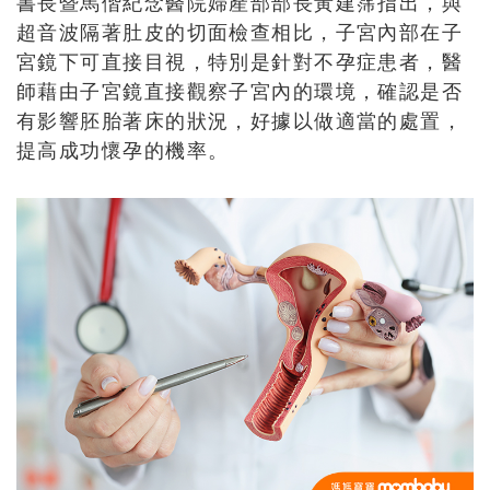
書長暨馬偕紀念醫院婦產部部長黃建霈指出，與
超音波隔著肚皮的切面檢查相比，子宮內部在子
宮鏡下可直接目視，特別是針對不孕症患者，醫
師藉由子宮鏡直接觀察子宮內的環境，確認是否
有影響胚胎著床的狀況，好據以做適當的處置，
提高成功懷孕的機率。