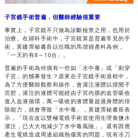
子宮鏡手術普遍．但醫師經驗很重要
事實上，子宮鏡不只做為診斷檢查之用，也用於
治療。在婦科手術中，子宮鏡算是普遍常見的手
術，黃建霈秘書長以任職的馬偕婦產科為例，
「一天約有
8
～
10
台」。
普遍的手術為何偶有一些如「水中毒」或「刺穿
子宮」的憾事發生？原來在子宮鏡手術過程中，
為了方便醫師觀察和操作，會灌注液體以撐開子
宮腔，灌注的液體可能經由子宮內膜的血管吸收
進入血液循環，萬一吸收的液體量超過身體的排
除能力，就會導致「水中毒」，黃建霈秘書長表
示，「現在改以雙極電燒手術並使用生理食鹽水
灌注，已大大地減少了水中毒風險」。還有因應
產生電燒造成周邊組織熱傷害的問題，現有冷刀