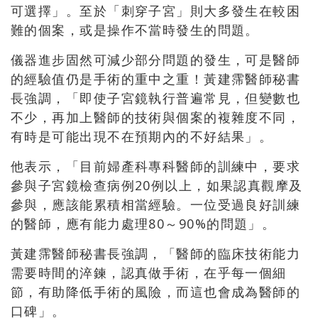
可選擇」。至於「刺穿子宮」則大多發生在較困
難的個案，或是操作不當時發生的問題。
儀器進步固然可減少部分問題的發生，可是醫師
的經驗值仍是手術的重中之重！黃建霈醫師秘書
長強調，「即使子宮鏡執行普遍常見，但變數也
不少，再加上醫師的技術與個案的複雜度不同，
有時是可能出現不在預期內的不好結果」。
他表示，「目前婦產科專科醫師的訓練中，要求
參與子宮鏡檢查病例
20
例以上，如果認真觀摩及
參與，應該能累積相當經驗。一位受過良好訓練
的醫師，應有能力處理
80
～
90%
的問題」。
黃建霈醫師秘書長強調，「醫師的臨床技術能力
需要時間的淬鍊，認真做手術，在乎每一個細
節，有助降低手術的風險，而這也會成為醫師的
口碑」。