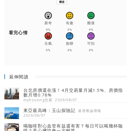
新奇
有趣
難過
0%
0%
0%
看完心情
生氣
無聊
可怕
0%
0%
0%
延伸閱讀
台北房價還在漲！4月交易量月減1.5%、房價指
數月增0.78%
myhousing住展
2026/08/07
東亞最高峰：玉山探險記
基督教論壇報
2026/08/07
喝咖啡對心血管有益還有害？每日可以喝幾杯咖
啡？美心臟協會一次解答