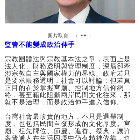
圖片取自：（
FB
）
監管不能變成政治伸手
宗教團體法與宗教基本法之爭，表面上是
法人化、財務透明與管理制度，深層卻牽
涉宗教自主與國家權力的界線。政府若只
是要求帳務透明，社會可以討論；但若真
正目的在於掌握宮廟、控制地方信仰網
絡，甚至藉此阻斷兩岸民間文化往來，那
就不是治理，而是政治伸手進入信仰。
台灣社會最珍貴的地方，不只是選舉制
度，也包括民間自發形成的文化厚度。宮
廟、祖先牌位、節慶、進香、祭典，讓許
多普通人在生活困境中仍有精神依靠，也