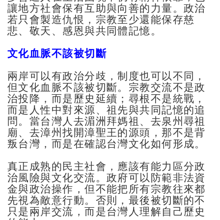
讓地方社會保有互助與向善的力量。政治
若只會製造仇恨，宗教至少還能保存慈
悲、敬天、感恩與共同體記憶。
文化血脈不該被切斷
兩岸可以有政治分歧，制度也可以不同，
但文化血脈不該被切斷。宗教交流不是政
治投降，而是歷史延續；尋根不是統戰，
而是人性中對來源、祖先與共同記憶的追
問。當台灣人去湄洲拜媽祖、去泉州尋祖
廟、去漳州找開漳聖王的源頭，那不是背
叛台灣，而是在確認台灣文化如何形成。
真正成熟的民主社會，應該有能力區分政
治風險與文化交流。政府可以防範非法資
金與政治操作，但不能把所有宗教往來都
先視為敵意行動。否則，最後被切斷的不
只是兩岸交流，而是台灣人理解自己歷史