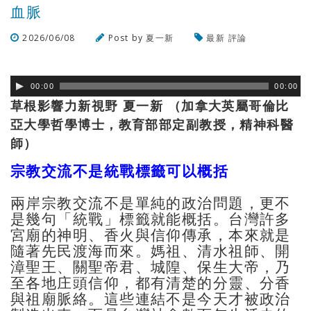
血脈
2026/06/08
Post by
夏一新
最新
評論
瀏覽數
47
次
00:00
00:00
草根影響力新視野 夏一新 （加拿大英屬哥倫比
亞大學哲學博士，教育部部定副教授，
精神科醫
師）
宗教交流不是統戰標籤可以概括
兩岸宗教交流不是單純的政治問題，更不
是幾句「統戰」標籤就能概括。台灣許多
宮廟的神明、香火與信仰傳承，本來就是
隨著先民渡海而來。媽祖、清水祖師、開
漳聖王、關聖帝君、城隍、保生大帝，乃
至各地庄頭信仰，都有清楚的分靈、分香
與祖廟脈絡。這些連結不是今天才被政治