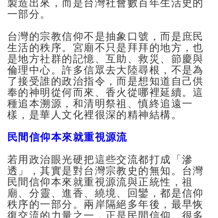
製造出來，而是台灣社會數百年生活史的
一部分。
台灣的宗教信仰不是抽象口號，而是庶民
生活的秩序。宮廟不只是拜拜的地方，也
是地方社群的記憶、互助、救災、節慶與
倫理中心。許多信眾去大陸尋根，不是為
了接受誰的政治指令，而是想知道自己供
奉的神明從何而來、香火從哪裡延續。這
種追本溯源，和清明祭祖、慎終追遠一
樣，是華人文化裡很深的精神結構。
民間信仰本來就重視源流
若用政治眼光硬把這些交流都打成「滲
透」，其實是對台灣宗教史的無知。台灣
民間信仰本來就重視源流與正統性，祖
廟、分靈、進香、繞境、回鑾，都是信仰
秩序的一部分。兩岸隔絕多年後，最早恢
復交流的力量之一，正是民間信仰。很多