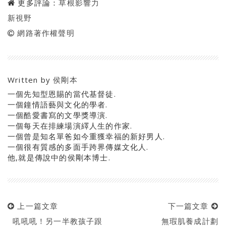
更多評論：
草根影響力
新視野
網路著作權聲明
Written by
侯剛本
一個先知型恩賜的當代基督徒.
一個鐘情語藝與文化的學者.
一個酷愛書寫的文學獎導演.
一個每天在排練場演繹人生的作家.
一個曾是知名單爸如今重獲幸福的新好男人.
一個很有質感的多面手跨界傳媒文化人.
他,就是傳說中的侯剛本博士.
上一篇文章
下一篇文章
吼吼吼！另一半教孩子跟
無瑕肌養成計劃