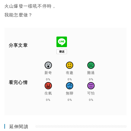
火山爆發一樣吼不停時，
我能怎麼做？
分享文章
新奇
有趣
難過
0%
0%
0%
看完心情
生氣
無聊
可怕
0%
0%
0%
延伸閱讀