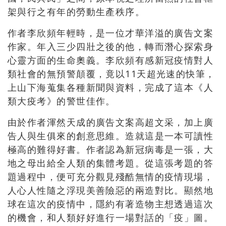
架與行之有年的勞動生產秩序。
作者李欣頻年輕時，是一位才華洋溢的廣告文案
作家。年入三少四壯之後的他，轉而潛心探索身
心靈方面的生命奧義。李欣頻有感新冠疫情對人
類社會的無預警顛覆，竟以11天超光速的快筆，
上山下海蒐集各種新聞與資料，完成了這本《人
類大疫考》的警世佳作。
由於作者渾然天成的廣告文案高超文采，加上廣
告人與生俱來的創意思維。造就這是一本可讀性
極高的難得好書。作者認為新冠病毒是一張，大
地之母出給全人類的集體考題。從這張考題的答
題過程中，便可充分觀見殘酷無情的疫情現場，
人心人性隨之浮現美善險惡的兩造對比。顯然地
球在這次的疫情中，隱約有著造物主想透過這次
的機會，和人類好好進行一場對話的「疫」圖。