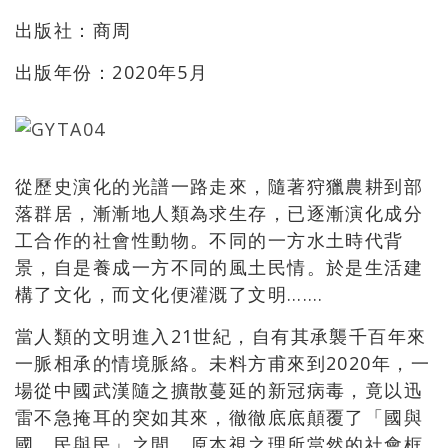
出版社：商周
出版年份：2020年5月
從歷史演化的光譜一路走來，隨著狩獵農耕到部
落群居，漸漸地人類為求生存，已逐漸演化成分
工合作的社會性動物。不同的一方水土時代背
景，自是養成一方不同的風土民情。於是生活建
構了文化，而文化便灌溉了文明…….
當人類的文明進入21世紀，自有其承襲千百年來
一脈相承的情境脈絡。未料方甫來到2020年，一
場從中國武漢隨之擴散蔓延的新冠病毒，竟以迅
雷不急掩耳的突如其來，徹徹底底顛覆了「國與
國，民與民」之間，原本視之理所當然的社會框