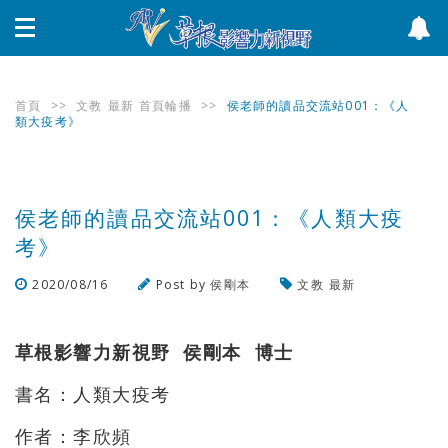
首頁
>>
文教
最新
首頁輪播
>>
侯老師的讀品交流站001：《人
類大疫考》
侯老師的讀品交流站001：《人類大疫
考》
2020/08/16
Post by
侯剛本
文教
最新
瀏覽數
720
次
草根影響力新視野 侯剛本 博士
書名：人類大疫考
作者：李欣頻