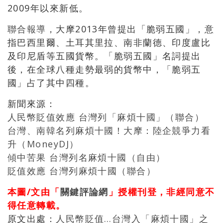
2009年以來新低。
聯合報導
，大摩2013年曾提出「脆弱五國」，意
指巴西里爾、土耳其里拉、南非蘭德、印度盧比
及印尼盾等五國貨幣。「脆弱五國」名詞提出
後，在全球八種走勢最弱的貨幣中，「脆弱五
國」占了其中四種。
新聞來源：
人民幣貶值效應 台灣列「麻煩十國」（聯合）
台灣、南韓名列麻煩十國！大摩：陸企競爭力看
升（MoneyDJ）
傾中苦果 台灣列名麻煩十國（自由）
貶值效應 台灣列麻煩十國（聯合）
本圖/文由「
關鍵評論網
」授權刊登，非經同意不
得任意轉載。
原文出處：
人民幣貶值…台灣入「麻煩十國」之