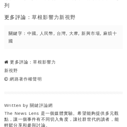
列
更多評論：
草根影響力新視野
關鍵字：
中國
,
人民幣
,
台灣
,
大摩
,
新興市場
,
麻煩十
國
更多評論：
草根影響力
新視野
網路著作權聲明
Written by
關鍵評論網
The News Lens 是一個媒體實驗。希望能夠提供多元觀
點，讓一個事件有不同切入角度，讓社群世代的讀者，能
輕鬆分享和參與討論。