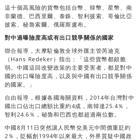
這十個高風險的貨幣包括台幣、韓幣、星幣、南
非蘭德、巴西里爾、泰銖、智利披索、哥倫比亞
披索、秘魯索爾、俄羅斯盧布。
對中過曝險度高或有出口競爭關係的國家
聯合報導
，大摩駐倫敦全球外匯主管芮迪克
（Hans Redeker）指出：「這些貨幣都頗脆
弱。中國這回改變政策的主要受害者，都是對中
國的出口曝險度高，以及與中國有出口競爭關係
的國家。」
自由報導
，根據各國海關資料，2014年台灣對中
國出口佔出口總額比重約4成，南韓達25.4％，
智利24.6％，秘魯和巴西也都超過兩位數。
中國8月11日突然讓人民幣兌美元中間價重貶約
2％，貶幅創1994年以來最大，外界質疑中國政