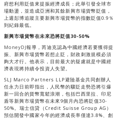
府想利用貶值來提振經濟成長；此舉引發全球市
場動盪，並造成亞洲和其餘新興市場貨幣貶值，
上週彭博追蹤主要新興市場貨幣的指數貶值0.9％
到紀錄最低。
新興市場貨幣在未來恐將貶值30-50%
MoneyDJ
報導，芮迪克認為中國經濟若要獲得提
振、新興市場貨幣若想止貶，財政刺激規模必須
夠大才行。他表示，目前最大的疑慮就是中國經
濟表現將持續令投資人失望。
SLJ Marco Partners LLP避險基金共同創辦人
任永力日前即指出，人民幣的驟貶走勢恐將引爆
新一回合的貨幣寬鬆浪潮，包括巴西里拉、印尼
盾等新興市場貨幣在未來9個月內恐將貶值30-
50%。瑞士信貸（Credit Suisse Group AG）
預估開發中國家今年的經濟成長率僅達3.8%、創