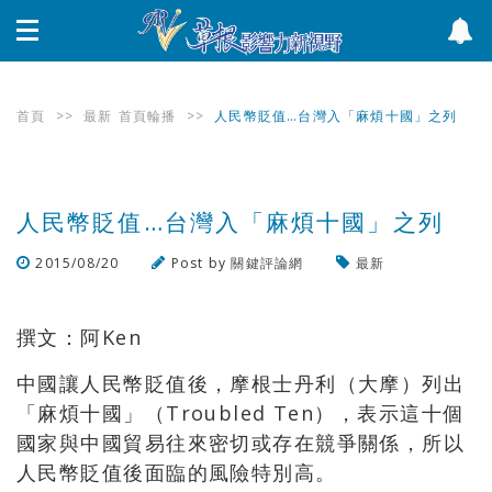
首頁
>>
最新
首頁輪播
>>
人民幣貶值…台灣入「麻煩十國」之列
人民幣貶值…台灣入「麻煩十國」之列
2015/08/20
Post by
關鍵評論網
最新
瀏覽數
793
次
撰文：阿Ken
中國讓人民幣貶值後，摩根士丹利（大摩）列出
「麻煩十國」（Troubled Ten），表示這十個
國家與中國貿易往來密切或存在競爭關係，所以
人民幣貶值後面臨的風險特別高。