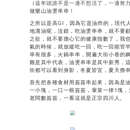
（這年頭
誰不是一邊不想活了，一邊努
做樂山油燙串串！
之所以是高GI，因為它是油炸的，現代
地溝油呢，沒錯，吃油燙串串，就不要
之欲，就不要擔心它的健康指數了，我
氣的時候，就放縱吃一回，吃一回能管
串有很多，火鍋串串，開遍大街小巷的
雞是其中代表，油燙串串是其中新秀，
街都可以看到身影，冬夏皆宜，夏天擼
首先把各種食材用簽簽串起來，因為是
一小塊，一口一根簽簽，葷菜一律1塊，
老闆數簽簽，一看這就是正宗四川人。