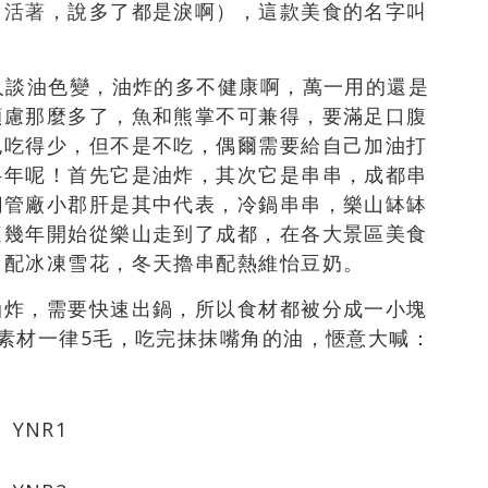
力活著
，說多了都是淚啊），這款美食的名字叫
人談油色變，油炸的多不健康啊，萬一用的還是
顧慮那麼多了，魚和熊掌不可兼得，要滿足口腹
也吃得少，但不是不吃，偶爾需要給自己加油打
半年呢！首先它是油炸，其次它是串串，成都串
鋼管廠小郡肝是其中代表，冷鍋串串，樂山缽缽
這幾年開始從樂山走到了成都，在各大景區美食
串配冰凍雪花，冬天擼串配熱維怡豆奶。
油炸，需要快速出鍋，所以食材都被分成一小塊
素材一律5毛，吃完抹抹嘴角的油，愜意大喊：