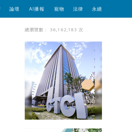
芳
論壇
AI播報
寵物
法律
永續
總瀏覽數：
36,162,183
次