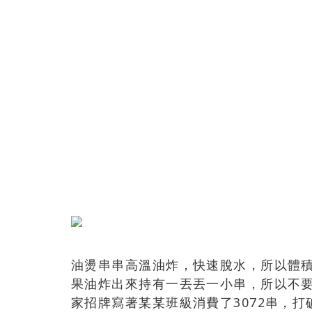
油燙串串高溫油炸，快速脫水，所以體
果油炸出來持有一丟丟一小串，所以不
家招牌寫著某某班級消費了3072串，打