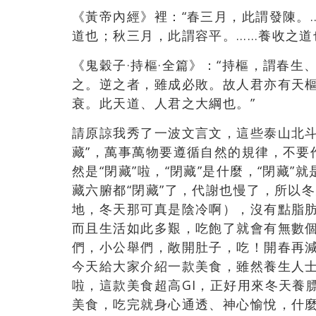
《黃帝內經》裡：“春三月，此謂發陳。
道也；秋三月，此謂容平。……養收之道
《鬼穀子·持樞·全篇》：“持樞，謂春
之。逆之者，雖成必敗。故人君亦有天
衰。此天道、人君之大綱也。”
請原諒我秀了一波文言文，這些泰山北斗
藏”，萬事萬物要遵循自然的規律，不要
然是“閉藏”啦，“閉藏”是什麼，“閉藏
藏六腑都“閉藏”了，代謝也慢了，所以
地，冬天那可真是陰冷啊），沒有點脂
而且生活如此多艱，吃飽了就會有無數
們，小公舉們，敞開肚子，吃！開春再
今天給大家介紹一款美食，雖然養生人士
啦，這款美食超高GI，正好用來冬天養
美食，吃完就身心通透、神心愉悅，什