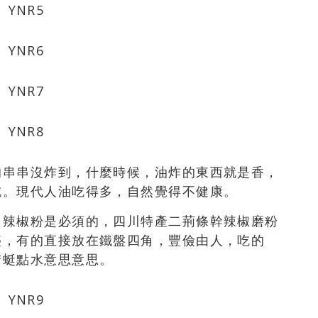
的串串沒炸到，什麼時候，油炸的東西就是香，
吃。現代人油吃得多，自然覺得不健康。
，辣椒粉是必須的，四川特產二荊條幹辣椒磨粉
盛，有的直接放在鐵盤四角，豐儉由人，吃的
蜻蜓點水意思意思。