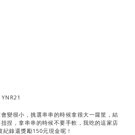
積會變很小，挑選串串的時候拿很大一籮筐，結
要扭捏，拿串串的時候不要手軟，我吃的這家店
破紀錄還獎勵150元現金呢！