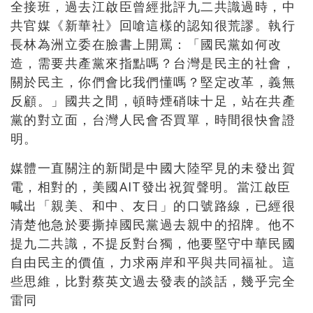
全接班，過去江啟臣曾經批評九二共識過時，中
共官媒《新華社》回嗆這樣的認知很荒謬。執行
長林為洲立委在臉書上開罵：
「國民黨如何改
造，需要共產黨來指點嗎？台灣是民主的社會，
關於民主，你們會比我們懂嗎？堅定改革，義無
反顧。」國共之間
，
頓時煙硝味十足
，站在共產
黨的對立面，台灣人民會否買單，時間很快會證
明。
媒體一直關注的新聞是中國大陸罕見的未發出賀
電，相對的，美國AIT發出祝賀聲明。當江啟臣
喊出「親美、和中、友日」的口號路線，已經很
清楚他急於要撕掉國民黨過去親中的招牌。他不
提九二共識，不提反對台獨，他要堅守中華民國
自由民主的價值，力求兩岸和平與共同福祉。這
些思維，比對蔡英文過去發表的談話，幾乎完全
雷同