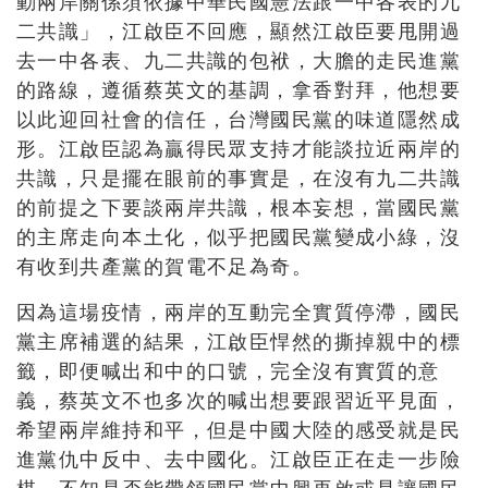
動兩岸關係須依據中華民國憲法跟一中各表的九
二共識」，江啟臣不回應，顯然江啟臣要甩開過
去一中各表、九二共識的包袱，大膽的走民進黨
的路線，遵循蔡英文的基調，拿香對拜，他想要
以此迎回社會的信任，台灣國民黨的味道隱然成
形。江啟臣認為贏得民眾支持才能談拉近兩岸的
共識，只是擺在眼前的事實是，在沒有九二共識
的前提之下要談兩岸共識，根本妄想，當國民黨
的主席走向本土化，似乎把國民黨變成小綠，沒
有收到共產黨的賀電不足為奇。
因為這場疫情，兩岸的互動完全實質停滯，國民
黨主席補選的結果，江啟臣悍然的撕掉親中的標
籤，即便喊出和中的口號，完全沒有實質的意
義，蔡英文不也多次的喊出想要跟習近平見面，
希望兩岸維持和平，但是中國大陸的感受就是民
進黨仇中反中、去中國化。江啟臣正在走一步險