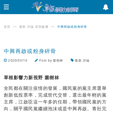
首頁
>>
最新
評論
首頁輪播
>>
中興再啟或粉身碎骨
中興再啟或粉身碎骨
2020/03/10
Post by
叢樹林
最新
評論
瀏覽數
582
次
草根影響力新視野 叢樹林
全民都在關注疫情的發展，國民黨的黨主席選舉
創新低投票率，完成世代交替，選出最年輕的黨
主席，江啟臣這一年多的任期，帶領國民黨的方
向，關乎國民黨繼續泡沬或是中興再啟。青壯完