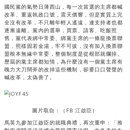
國民黨的氣勢日薄西山，每一次當選的主席都喊
改革、重返執政口號，震天價響，但是實質上完
全沒有改革，不只離年輕人遙遠，連支持者也都
逐漸遠離。黨內的選舉，買票、請客、吃飯照
舊，黨代表綁中常委、綁黨主席的一條龍換票聯
盟，照樣固若金湯，牢不可拔，沒有加入換票聯
盟根本無緣中常委，整個制度是從根部就爛掉。
歷屆的黨主席都知情，為什麼沒有一個黨主席有
魄力大刀闊斧的改掉這些機制，卻要口口聲聲的
喊改革，太偽善了。
圖片取自：（FB
江啟臣
）
馬英九參加江啟臣的就職典禮，再次重申：「推