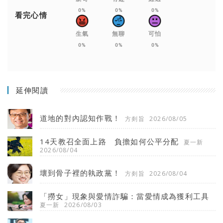
0%
0%
0%
看完心情
生氣
無聊
可怕
0%
0%
0%
延伸閱讀
道地的對內認知作戰！
方剡旨
2026/08/05
14天教召全面上路 負擔如何公平分配
夏一新
2026/08/04
壞到骨子裡的執政黨！
方剡旨
2026/08/04
「撈女」現象與愛情詐騙：當愛情成為獲利工具
夏一新
2026/08/03