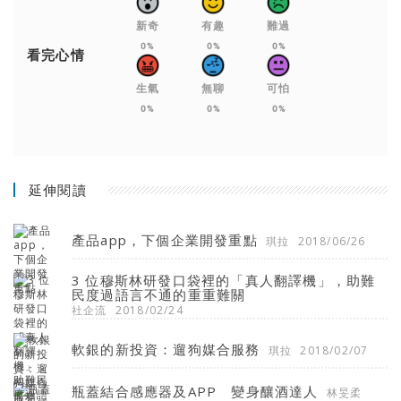
新奇
有趣
難過
0%
0%
0%
看完心情
生氣
無聊
可怕
0%
0%
0%
延伸閱讀
產品app，下個企業開發重點
琪拉
2018/06/26
3 位穆斯林研發口袋裡的「真人翻譯機」，助難
民度過語言不通的重重難關
社企流
2018/02/24
軟銀的新投資：遛狗媒合服務
琪拉
2018/02/07
瓶蓋結合感應器及APP 變身釀酒達人
林旻柔