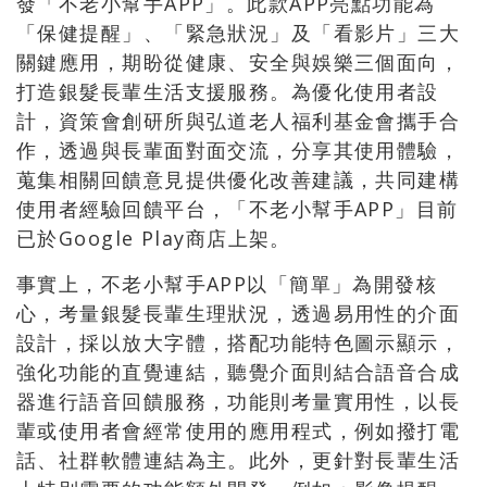
發「不老小幫手APP」。此款APP亮點功能為
「保健提醒」、「緊急狀況」及「看影片」三大
關鍵應用，期盼從健康、安全與娛樂三個面向，
打造銀髮長輩生活支援服務。為優化使用者設
計，資策會創研所與弘道老人福利基金會攜手合
作，透過與長輩面對面交流，分享其使用體驗，
蒐集相關回饋意見提供優化改善建議，共同建構
使用者經驗回饋平台，「不老小幫手APP」目前
已於Google Play商店上架。
事實上，不老小幫手APP以「簡單」為開發核
心，考量銀髮長輩生理狀況，透過易用性的介面
設計，採以放大字體，搭配功能特色圖示顯示，
強化功能的直覺連結，聽覺介面則結合語音合成
器進行語音回饋服務，功能則考量實用性，以長
輩或使用者會經常使用的應用程式，例如撥打電
話、社群軟體連結為主。此外，更針對長輩生活