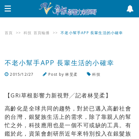
首頁
>>
科技
首頁輪播
>>
不老小幫手APP 長輩生活的小確幸
不老小幫手APP 長輩生活的小確幸
2015/12/27
Post by
林旻柔
科技
瀏覽數
2,390
次
【GRi草根影響力新視野╱記者林旻柔】
高齡化是全球共同的趨勢，對於已邁入高齡社會
的台灣，銀髮族生活上的需求，除了靠親人的幫
忙之外，科技應用也是一個不可或缺的工具。有
鑑於此，資策會創研所近年來特別投入在銀髮族