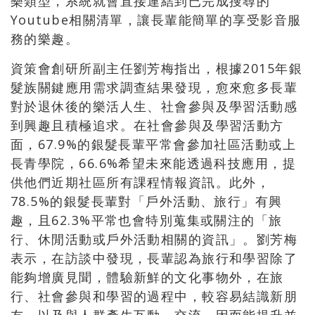
樂類型，系統就會直接連結到已完成搜尋的
Youtube相關清單，讓長輩能簡單的享受影音服
務的樂趣。
資策會創研所副主任劉芳梅指出，根據2015年銀
髮族關鍵應用需求調查結果發現，愈來愈多長輩
對於退休後的樂活人生、社會參與及學習活動感
到興趣且積極追求。在社會參與及學習活動方
面，67.9%的銀髮長輩平常會參加社區活動或上
長青學院，66.6%希望未來能透過科技應用，提
供他們近期社區所有課程情報資訊。此外，
78.5%的銀髮長輩對「戶外活動、旅行」有興
趣，且62.3%平常也會特別蒐集或關注的「旅
行、休閒活動或戶外活動相關的資訊」。劉芳梅
表示，在訪談中發現，長輩認為旅行和學習除了
能夠增廣見聞，體驗新鮮的文化事物外，在旅
行、社會參與和學習的過程中，較容易結識新朋