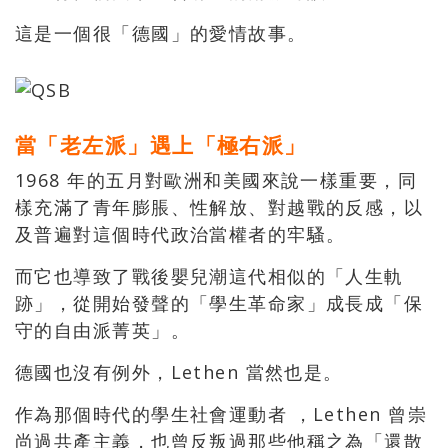
這是一個很「德國」的愛情故事。
當「老左派」遇上「極右派」
1968 年的五月對歐洲和美國來說一樣重要，同
樣充滿了青年膨脹、性解放、對越戰的反感，以
及普遍對這個時代政治當權者的牢騷。
而它也導致了戰後嬰兒潮這代相似的「人生軌
跡」，從開始發聲的「學生革命家」成長成「保
守的自由派菁英」。
德國也沒有例外，Lethen 當然也是。
作為那個時代的學生社會運動者 ，Lethen 曾崇
尚過共產主義，也曾反叛過那些他稱之為「還散