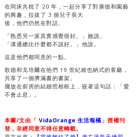
在同床共枕了 20 年，一起分享了對康德和園藝
的興趣，拉拔了 3 個兒子長大
後，他們仍然在對話。
「熟悉另一派其實感覺很好。」她說。
「溝通總比什麼都不說好。」他說。
這是他們都同意的一點。
歌德和戈培爾在他們 19 世紀維也納式的客廳，
共享了一個擠滿書的書架。
擺放在廚房的結婚照相框上，嵌著這句話：「愛
不會止息」。
本圖/文由「
VidaOrange 生活報橘
」授權刊
登，非經同意不得任意轉載。
原文出處：
【當政敵結了婚】老左派每天練習