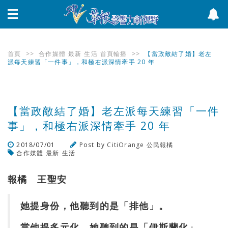
首頁
>>
合作媒體
最新
生活
首頁輪播
>>
【當政敵結了婚】老左
派每天練習「一件事」，和極右派深情牽手 20 年
【當政敵結了婚】老左派每天練習「一件
事」，和極右派深情牽手 20 年
2018/07/01
Post by
CitiOrange 公民報橘
合作媒體
最新
生活
瀏覽數
452
次
報橘 王聖安
她提身份，他聽到的是「排他」。
當他提多元化，她聽到的是「伊斯蘭化」。