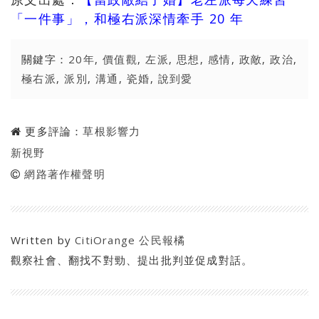
「一件事」，和極右派深情牽手 20 年
關鍵字：
20年
,
價值觀
,
左派
,
思想
,
感情
,
政敵
,
政治
,
極右派
,
派別
,
溝通
,
瓷婚
,
說到愛
更多評論：
草根影響力
新視野
網路著作權聲明
Written by
CitiOrange 公民報橘
觀察社會、翻找不對勁、提出批判並促成對話。