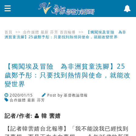
首頁
>>
合作媒體
最新
芬芳
首頁輪播
>>
【獨闖埃及冒險 為非
洲貧童洗腳】25歲鄭予彤：只要找到熱情與使命，就能改變世界
【獨闖埃及冒險 為非洲貧童洗腳】25
歲鄭予彤：只要找到熱情與使命，就能改
變世界
2020/01/15
Post by
基督教論壇報
合作媒體
最新
芬芳
瀏覽數
1,001
次
記者/作者:
韓 蕓婧
【記者韓蕓婧台北報導】「我不能說我已經找到