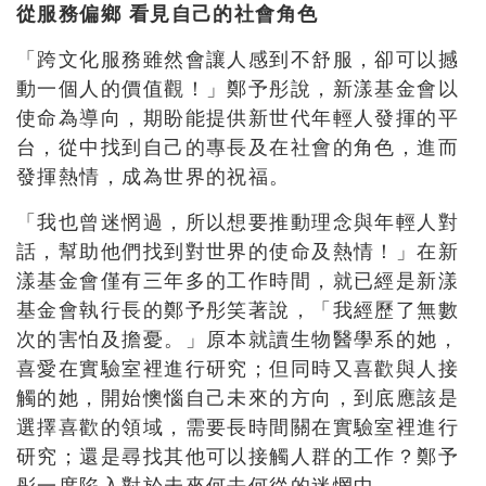
從服務偏鄉 看見自己的社會角色
「跨文化服務雖然會讓人感到不舒服，卻可以撼
動一個人的價值觀！」鄭予彤說，新漾基金會以
使命為導向，期盼能提供新世代年輕人發揮的平
台，從中找到自己的專長及在社會的角色，進而
發揮熱情，成為世界的祝福。
「我也曾迷惘過，所以想要推動理念與年輕人對
話，幫助他們找到對世界的使命及熱情！」在新
漾基金會僅有三年多的工作時間，就已經是新漾
基金會執行長的鄭予彤笑著說，「我經歷了無數
次的害怕及擔憂。」原本就讀生物醫學系的她，
喜愛在實驗室裡進行研究；但同時又喜歡與人接
觸的她，開始懊惱自己未來的方向，到底應該是
選擇喜歡的領域，需要長時間關在實驗室裡進行
研究；還是尋找其他可以接觸人群的工作？鄭予
彤一度陷入對於未來何去何從的迷惘中。