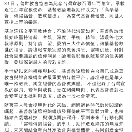
31日，普世教會協會為紀念台灣宣教百週年而創立。承載
過往百年宣教使命，基督教論壇報期許以文字「高舉基
督、傳揚福音、造就信徒」，為當代基督徒發聲、向世人
宣揚上帝的榮耀。
基於這樣文字宣教使命，不論時代洪流如何，基督教論壇
報始終堅持清新、客觀、深度、平衡、精簡、溫暖等七大
報導原則，持守信、望、愛的三大生命價值，傳播基督救
世的福音。論壇報有最完整的教會消息、靈糧供應、針對
社會重要議題的信仰洞見；論壇報彰顯跟隨基督的佳美腳
蹤、發崛深刻感人的雲彩見證。
半世紀以來的播種與耕耘，基督教論壇報在台灣已成為眾
教會與福音機構宣教最重要的媒體平台，論壇報也是華人
唯一跨教派、獨立經營的基督教媒體。 不僅記錄了台灣宣
教的起飛、變革與成長，更在關鍵時刻，代表基督徒對社
會變革提出批判與反省，成為一股社會清流。
隨著華人教會復興世代的來臨、網際網路時代數位閱讀的
崛起，基督教論壇報除繼續發揮傳統平面媒體力量，也積
極結合雲端科技，與潮流同步躍升，擘劃未來「行動化閱
讀」、「雲端傳揚福音」的事工，期許透過網路的無遠弗
屆，未來能結合海內外眾教會與福音機構，共同創造全球