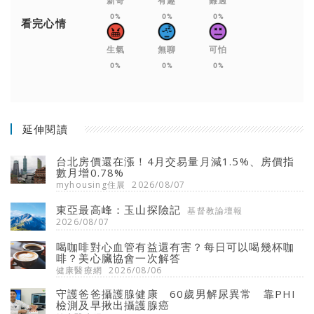
新奇
有趣
難過
0%
0%
0%
看完心情
生氣
無聊
可怕
0%
0%
0%
延伸閱讀
台北房價還在漲！4月交易量月減1.5%、房價指
數月增0.78%
myhousing住展
2026/08/07
東亞最高峰：玉山探險記
基督教論壇報
2026/08/07
喝咖啡對心血管有益還有害？每日可以喝幾杯咖
啡？美心臟協會一次解答
健康醫療網
2026/08/06
守護爸爸攝護腺健康 60歲男解尿異常 靠PHI
檢測及早揪出攝護腺癌