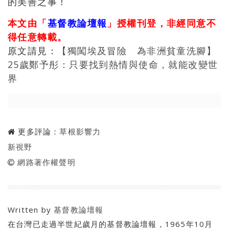
的美善之事！
本文由「
基督教論壇報
」授權刊登，非經同意不
得任意轉載。
原文請見：
【獨闖埃及冒險 為非洲貧童洗腳】
25歲鄭予彤：只要找到熱情與使命，就能改變世
界
更多評論：
草根影響力
新視野
網路著作權聲明
Written by
基督教論壇報
在台灣已走過半世紀歲月的基督教論壇報，1965年10月