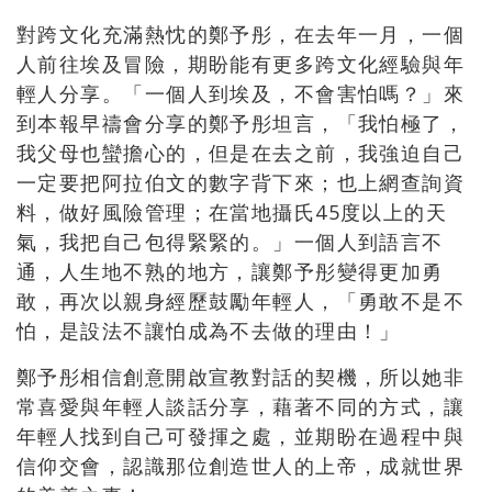
對跨文化充滿熱忱的鄭予彤，在去年一月，一個
人前往埃及冒險，期盼能有更多跨文化經驗與年
輕人分享。「一個人到埃及，不會害怕嗎？」來
到本報早禱會分享的鄭予彤坦言，「我怕極了，
我父母也蠻擔心的，但是在去之前，我強迫自己
一定要把阿拉伯文的數字背下來；也上網查詢資
料，做好風險管理；在當地攝氏45度以上的天
氣，我把自己包得緊緊的。」一個人到語言不
通，人生地不熟的地方，讓鄭予彤變得更加勇
敢，再次以親身經歷鼓勵年輕人，「勇敢不是不
怕，是設法不讓怕成為不去做的理由！」
鄭予彤相信創意開啟宣教對話的契機，所以她非
常喜愛與年輕人談話分享，藉著不同的方式，讓
年輕人找到自己可發揮之處，並期盼在過程中與
信仰交會，認識那位創造世人的上帝，成就世界