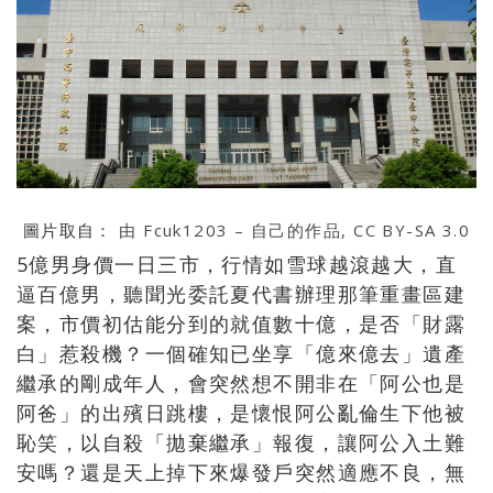
圖片取自：
由 Fcuk1203 – 自己的作品, CC BY-SA 3.0
5億男身價一日三市，行情如雪球越滾越大，直
逼百億男，聽聞光委託夏代書辦理那筆重畫區建
案，市價初估能分到的就值數十億，是否「財露
白」惹殺機？一個確知已坐享「億來億去」遺產
繼承的剛成年人，會突然想不開非在「阿公也是
阿爸」的出殯日跳樓，是懷恨阿公亂倫生下他被
恥笑，以自殺「拋棄繼承」報復，讓阿公入土難
安嗎？還是天上掉下來爆發戶突然適應不良，無