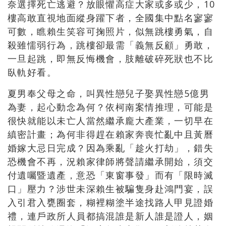
奈選擇死亡逃避？放眼懼高症大家或多或少，10
樓高敢直視地面縱身躍下者，全國集中點名寥寥
可數，瞧賴生笑容可掬照片，似無跳樓勇氣，自
殺雖懦弱行為，跳樓卻最需「義無反顧」勇敢，
一旦起跳，即無反悔機會，肢離破碎死狀也不比
臥軌好看。
夏男奉父母之命，叫異性戀兒子娶異性戀5億男
為妻，起心動念為何？依柯南案情推理，可能是
很快就能以未亡人當然繼承龐大產業，一切早在
縝密計畫；為何非得趕在賴家奔喪忙亂中且黃曆
婚嫁大忌日完成？因為乘亂「趁火打劫」，錯失
恐機會不再，況賴家律師將聲請繼承開始，須交
付遺囑暨遺產，意恐「東窗事發」而有「限時滅
口」壓力？涉世未深賴生被騙隻身赴鴻門宴，誤
入引君入甕圈套，糊裡糊塗半途找路人甲見證婚
禮，連戶政所人員都搞混誰是新人誰是證人，姻