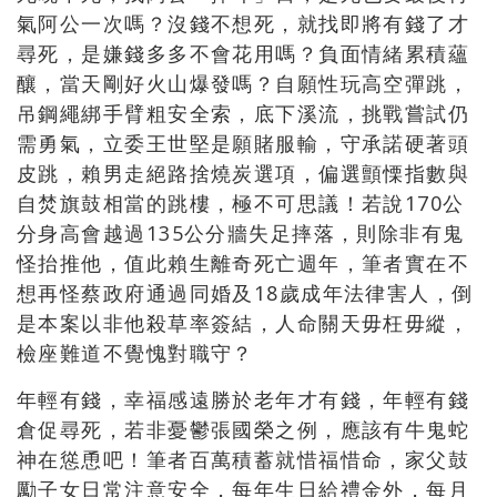
氣阿公一次嗎？沒錢不想死，就找即將有錢了才
尋死，是嫌錢多多不會花用嗎？負面情緒累積蘊
釀，當天剛好火山爆發嗎？自願性玩高空彈跳，
吊鋼繩綁手臂粗安全索，底下溪流，挑戰嘗試仍
需勇氣，立委王世堅是願賭服輸，守承諾硬著頭
皮跳，賴男走絕路捨燒炭選項，偏選顫慄指數與
自焚旗鼓相當的跳樓，極不可思議！若說170公
分身高會越過135公分牆失足摔落，則除非有鬼
怪抬推他，值此賴生離奇死亡週年，筆者實在不
想再怪蔡政府通過同婚及18歲成年法律害人，倒
是本案以非他殺草率簽結，人命關天毋枉毋縱，
檢座難道不覺愧對職守？
年輕有錢，幸福感遠勝於老年才有錢，年輕有錢
倉促尋死，若非憂鬱張國榮之例，應該有牛鬼蛇
神在慫恿吧！筆者百萬積蓄就惜福惜命，家父鼓
勵子女日常注意安全，每年生日給禮金外，每月