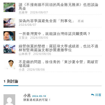
讀《不撞南牆不回頭的馬金難兄難弟》也想談論
馬金
呂維寧
2026/08/07
深偽內容爭議避免全面「刑事化」
蔡威
2026/08/07
一所臺灣實中，就能讓台灣得諾貝爾獎嗎？
王賢文
2026/08/06
綠營側翼的雙標：羅廷瑋大學成績差，也比不過
林智堅兩篇論文都抄襲遭撤學位
山林棋手
2026/08/06
不是錢的問題，徐佳青的「東沙夏令營」戳破官
場底線
小丞
2026/08/06
1 則討論
回覆
小呂
2024-05-10
辦案過程真的可疑！