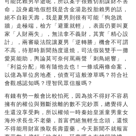
可能比賴男早逝呢，所以案子很難切割謀財不害
命，設身處地假想我是含金湯匙投胎賴男的話，
絕不自殺夭壽，我是夏男則很有可能「狗急跳
牆」走極端，檢方「避重就輕」，表面仍要叫夏
家「人財兩失」，無法拿不義財，其實「精心設
計」，兩審級法院讓夏男「逆轉勝」機會不可謂
不高，待那時新聞熱度退燒，司法假裝雙手一攤
愛莫能助，輿論莫可奈何罵兩聲「刺鳥絕響」，
「利益分配」唯有隨他去也！一條或兩條命案，
以億為單位房地產，偵查可這般潦草嗎？符合社
會觀感認知嗎？理智民眾信服嗎？
有錢有勢一般會比較怕死，因為捨不得好不容易
擁有的權位與難斷捨離的數不完鈔票，總覺得人
生還沒享受夠，所以權傾一時秦始皇派童男童女
海外求長生不老藥，首富們絕無輕生念頭，還恨
不得能用財富換取長壽靈藥，今天新聞不就報富