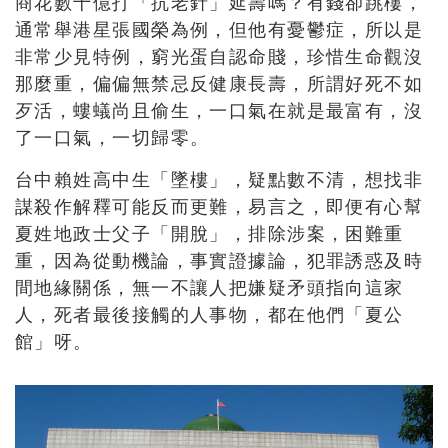
商花數十億打「抗老針」延壽嗎？有錢卻跳樓，
通常舉港星張國榮為例，但他有憂鬱症，所以是
非常少見特例，窮光蛋自認命賤，珍惜生命觀沒
那麼重，偏偏無禁忌反健康長壽，所謂好死不如
歹活，螻蟻尚且偷生，一口氣在就是最富有，沒
了一口氣，一切歸零。
台中賴姓高中生「墜樓」，疑點數不清，想找非
謀殺作解釋可能反而更難，易言之，即便有心幫
夏姓地政士父子「開脫」，排除涉案，困難重
重，因為從動機論，事實證據論，犯罪誘惑及時
間地緣關係，無一不讓人把嫌疑矛頭指向這家
人，死者最後接觸的人事物，都在他們「夏公
館」呀。