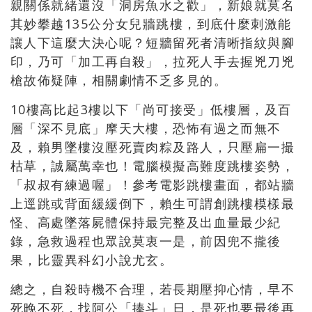
親關係就緒還沒「洞房魚水之歡」，新娘就莫名
其妙攀越135公分女兒牆跳樓，到底什麼刺激能
讓人下這麼大決心呢？短牆留死者清晰指紋與腳
印，乃可「加工再自殺」，拉死人手去握兇刀兇
槍故佈疑陣，相關劇情不乏多見的。
10樓高比起3樓以下「尚可接受」低樓層，及百
層「深不見底」摩天大樓，恐怖有過之而無不
及，賴男墜樓沒壓死賣肉粽及路人，只壓扁一撮
枯草，誠屬萬幸也！電腦模擬高難度跳樓姿勢，
「叔叔有練過喔」！參考電影跳樓畫面，都站牆
上逕跳或背面緩緩倒下，賴生可謂創跳樓模樣最
怪、高處墜落屍體保持最完整及出血量最少紀
錄，急救過程也眾說莫衷一是，前因兜不攏後
果，比靈異科幻小說尤玄。
總之，自殺時機不合理，若長期壓抑心情，早不
死晚不死，找阿公「捧斗」日，是死也要最後再