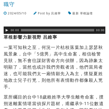
職守
2024/05/10
Post by
呂維寧
最新
草根論壇
瀏覽數
662
次
00:00
00:00
草根影響力新視野 呂維寧
一葉可知秋之至，何況一片枯枝落葉加上瑟瑟秋
風景象，台中「5億男」高中生命案，相信檢警
見狀，無不會往謀財害命方向偵辦，因為跡象太
明顯了，當然也或許我們旁觀者清，他們當局者
迷，也可能我們太一廂情願先入為主，懷疑夏姓
地政士兒子行兇，則他所有表情動作都像殺人兇
手。
眾所矚目的台中18歲賴姓準大學生離奇命案，撲
朔迷離案情堪當偵探片題材，甫繼承9-11位數遺