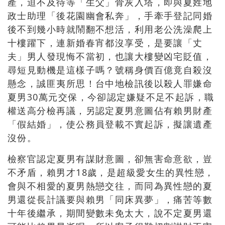
產，迫不及待等「生父」骨灰入塔，即與夏姓地
政士助理「後花園幽會私奔」，手牽手登記同婚
後不到幾小時就鬧翻不想活，利用老公洗澡爬上
十樓躍下，連新婚春宵都沒享受，是要讓「丈
夫」男人發現悔不當初，也讓大樓變凶宅貶值，
尋短見動機是這樣子嗎？號稱身價百億竟自殺沒
懸念，誠匪夷所思！台中地檢訊後以殺人罪嫌命
夏男30萬元交保，今卻認定嫌疑不足不起訴，職
權送高分檢再議，另認定夏男意圖佔有賴男財產
「假結婚」，使公務員登載不實起訴，擬讓遺產
沒份。
檢察官認定夏男有謀財意圖，卻無害命意欲，豈
不矛盾，賴男才18歲，是超級愛女生的異性戀，
會與不相愛的夏男熱戀交往，而同為異性戀的夏
男還從長計議要與賴男「同床異夢」，痛苦等數
十年後繼承，期間變數未免太大，說不定夏男還