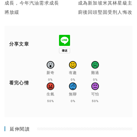
成長，今年汽油需求成長
成為新加坡米其林星級主
將放緩
廚後回頭堅固受刑人悔改
分享文章
新奇
有趣
難過
0%
0%
0%
看完心情
生氣
無聊
可怕
50%
0%
50%
延伸閱讀