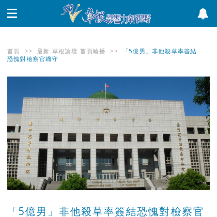
首頁
>>
最新
草根論壇
首頁輪播
>>
「5億男」非他殺草率簽結
恐愧對檢察官職守
「5億男」非他殺草率簽結恐愧對檢察官