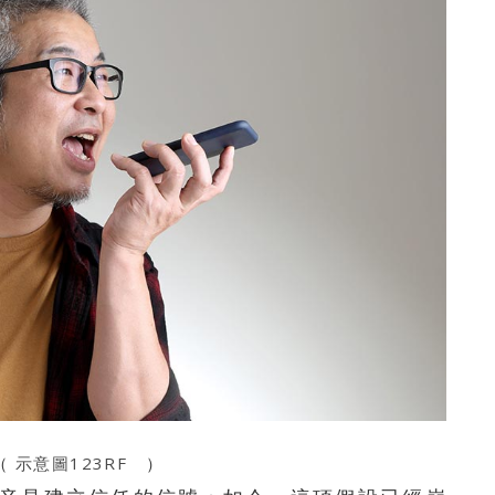
（
示意圖123RF
）