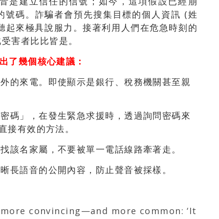
音是建立信任的信號；如今，這項假設已經崩
的號碼。詐騙者會預先搜集目標的個人資訊 (姓
容聽起來極具說服力。接著利用人們在危急時刻的
此受害者比比皆是。
提出了幾個核心建議：
之外的來電。即使顯示是銀行、稅務機關甚至親
庭密碼」，在發生緊急求援時，透過詢問密碼來
最直接有效的方法。
尋找該名家屬，不要被單一電話線路牽著走。
清晰長語音的公開內容，防止聲音被採樣。
g more convincing—and more common: ‘It