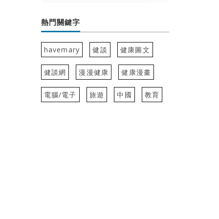
熱門關鍵字
havemary
健談
健康圖文
健談網
漫漫健康
健康漫畫
電腦/電子
旅遊
中國
教育