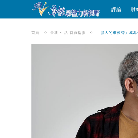
評論
財
首頁
>>
最新
生活
首頁輪播
>>
「親人的求救聲」成為