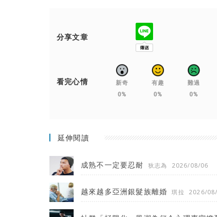
分享文章
看完心情
新奇
有趣
難過
0%
0%
0%
延伸閱讀
成熟不一定要忍耐
狄志為
2026/08/06
越來越多亞洲銀髮族離婚
琪拉
2026/08