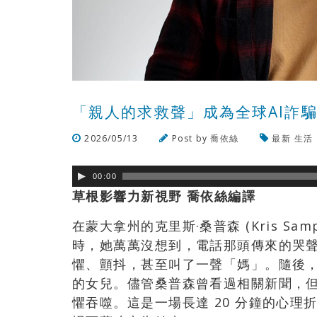
「親人的求救聲」成為全球AI詐
2026/05/13
Post by
喬依絲
最新
生活
00:00
草根影響力新視野 喬依絲編譯
在蒙大拿州的克里斯·桑普森 (Kris S
時，她萬萬沒想到，電話那頭傳來的哭聲
懼、顫抖，甚至叫了一聲「媽」。隨後
的女兒。儘管桑普森曾看過相關新聞，
懼吞噬。這是一場長達 20 分鐘的心