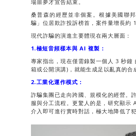
場噩夢才宣告結束。
桑普森的經歷並非個案。根據美國聯邦貿易
騙」位居欺詐投訴榜首，案件量增長約 1
現代詐騙的演進主要體現在兩大層面：
1.極短音頻樣本與 AI 複製：
專家指出，現在僅需錄製一個人 3 秒鐘
箱或公開演講)，就能生成足以亂真的合
2.工業化運作模式：
詐騙集團已走向跨國、規模化的經營。
服與分工流程。更驚人的是，研究顯示 
介入即可進行實時對話，極大地降低了