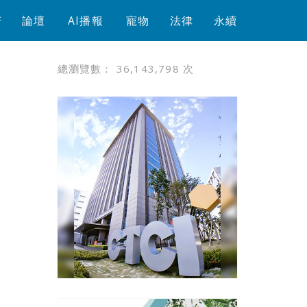
芳
論壇
AI播報
寵物
法律
永續
總瀏覽數：
36,143,798
次