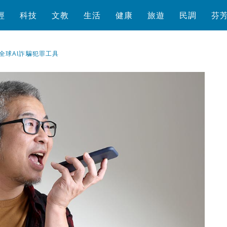
經
科技
文教
生活
健康
旅遊
民調
芬
全球AI詐騙犯罪工具