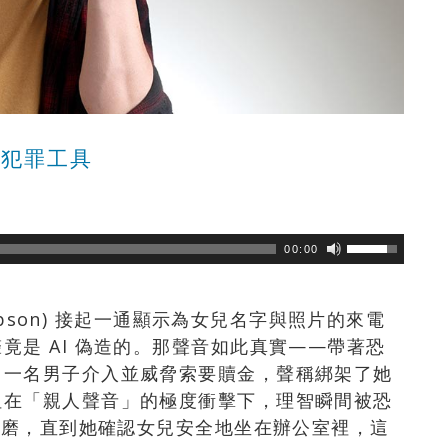
騙犯罪工具
瀏覽數
87
次
00:00
ampson) 接起一通顯示為女兒名字與照片的來電
竟是 AI 偽造的。那聲音如此真實——帶著恐
，一名男子介入並威脅索要贖金，聲稱綁架了她
但在「親人聲音」的極度衝擊下，理智瞬間被恐
理折磨，直到她確認女兒安全地坐在辦公室裡，這