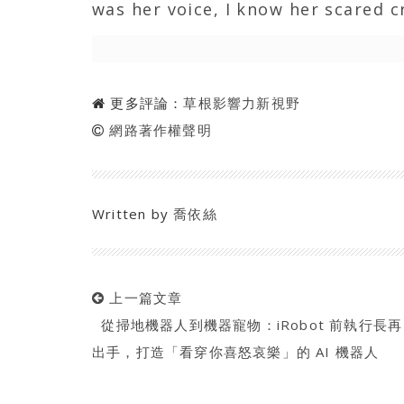
was her voice, I know her scared cr
更多評論：
草根影響力新視野
網路著作權聲明
Written by
喬依絲
上一篇文章
從掃地機器人到機器寵物：iRobot 前執行長再
出手，打造「看穿你喜怒哀樂」的 AI 機器人