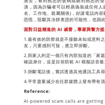
過去，看到熟悉的號碼或聽到熟悉的聲
潰，因為詐騙者可以輕易偽裝成任何人
名、工作地、親屬關係)，好讓電話內
恐慌，阻斷其冷靜查證的可能性，也因
面對日益精進的 AI 威脅，專家與警方
1.最有效的防禦就是不接聽未知或意料
友，只要感到可疑，應立即掛斷。
2.與家人約定一個只有內部知道的「家
確認身分，這是目前防範 AI 模擬語音
3.掛斷電話後，嘗試透過其他通訊工具
4.平常盡量減少在社群媒體上發布帶有
Reference
:
AI-powered scam calls are gettin