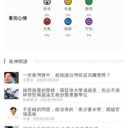
新奇
有趣
難過
0%
0%
0%
看完心情
生氣
無聊
可怕
0%
0%
0%
延伸閱讀
一所臺灣實中，就能讓台灣得諾貝爾獎嗎？
王賢文
2026/08/06
綠營側翼的雙標：羅廷瑋大學成績差，也比不過
林智堅兩篇論文都抄襲遭撤學位
山林棋手
2026/08/06
不是錢的問題，徐佳青的「東沙夏令營」戳破官
場底線
小丞
2026/08/06