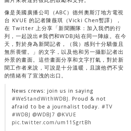
圖片來表達對彼此的鼓勵和支持。
像是美國廣播公司（ABC）德州奧斯汀地方電視
台 KVUE 的記者陳薇琪（Vicki Chen暫譯），
在 Twitter 上分享「新聞團隊：加入我們的行
列，一起說出#我們和WDBJ站在同一陣線。在今
天，對於身為新聞記者，（我）感到十分驕傲且
無所畏懼。」的文字，以及他和另一攝影記者出
外景的畫面。這些畫面分享和文字打氣，對於新
聞工作者來說，可說是十分溫暖，且讓他們不安
的情緒有了宣洩的出口。
News crews: join us in saying
#WeStandWithWDBJ
. Proud & not
afraid to be a journalist today.
#TV
#WDBJ
@WDBJ7
@KVUE
pic.twitter.com/um11SgrtBh