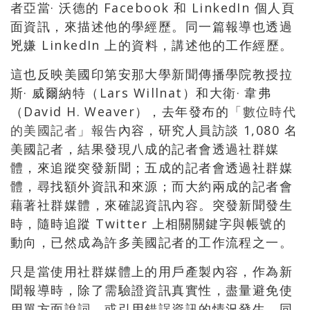
者亞當· 沃德的 Facebook 和 LinkedIn 個人頁
面資訊，來描述他的學經歷。同一篇報導也透過
兇嫌 LinkedIn 上的資料，講述他的工作經歷。
這也反映美國印第安那大學新聞傳播學院教授拉
斯· 威爾納特（Lars Willnat）和大衛· 韋弗
（David H. Weaver），去年發布的
「數位時代
的美國記者」報告
內容，研究人員訪談 1,080 名
美國記者，結果發現八成的記者會透過社群媒
體，來追蹤突發新聞；五成的記者會透過社群媒
體，尋找額外資訊和來源；而大約兩成的記者會
藉著社群媒體，來確認資訊內容。突發新聞發生
時，隨時追蹤 Twitter 上相關關鍵字與帳號的
動向，已然成為許多美國記者的工作流程之一。
只是當使用社群媒體上的用戶產製內容，作為新
聞報導時，除了需驗證資訊真實性，盡量避免使
用單方面說詞，或引用錯誤資訊的情況發生，同