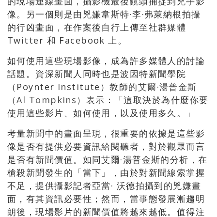
的現場連線畫面，攝影機最後鏡頭捕捉到兇手影
像。另一個則是由兇嫌韋斯特·李·弗萊納根拍攝
的行凶畫面，在作案後自行上傳至社群媒體
Twitter 和 Facebook 上。
如何使用這些現場影像，成為許多媒體人的討論
話題。資深新聞人同時也是波因特新聞學院
（Poynter Institute）教師的
艾爾·湯普金斯
（Al Tompkins）表示
：「這取決於為什麼你要
使用這些影片、如何使用，以及使用多久。」
考量新聞中的畫面呈現，很重要的依據是這些影
像是否有提供必要資訊給閱聽者，對於觀眾而言
是否有新聞價值。如同艾爾·湯普金斯的分析，在
槍殺新聞發生的「當下」，由於對新聞線索掌握
不足，提供攝影記者亞當· 沃德拍攝到的兇嫌畫
面，有其資訊必要性；然而，當事態發展漸趨明
朗後，現場影片的新聞價值將越來越低。值得注