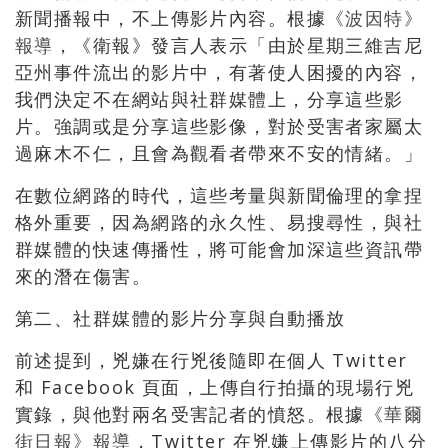
新聞播報中，不上傳影片內容。根據
《波因特》
報導
，《衛報》發言人表示「由於星期三維吉尼
亞州事件流出的影片中，有著使人困擾的內容，
我們決定不在網站與社群媒體上，分享這些影
片。強調或是分享這些影像，對於受害者家屬太
過麻木不仁，且會為觀看者帶來不安的情緒。」
在數位網路的時代，這些考量與新聞倫理的拿捏
格外重要，因為網路的永久性、易搜尋性，與社
群媒體的快速傳播性，將可能會加深這些資訊帶
來的潛在傷害。
第二、社群媒體的影片分享與自動播放
前述提到，兇嫌在行兇後隨即在個人 Twitter
和 Facebook 頁面，上傳自行拍攝的現場行兇
實錄，與他對兩名受害記者的憤怒。根據
《華爾
街日報》報導
，Twitter 在兇嫌上傳影片的八分