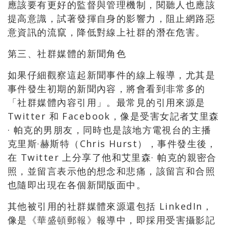
應該要有更好的監督與管理機制，閱聽人也應該
提高意識，試著發揮自身的影響力，阻止網路惡
意資訊的流竄，降低對線上社群的潛在危害。
第三、社群媒體的新聞角色
如果仔細觀察這起新聞事件的線上報導，尤其是
事件發生初期的新聞內容，將會看到非常多的
「社群媒體內容引用」。最常見的引用來源是
Twitter 和 Facebook，像是受害女記者艾里森
· 帕克的男朋友，同時也是該地方電視台的主播
克里斯·赫斯特（Chris Hurst），事件發生後，
在 Twitter 上分享了他和艾里森· 帕克的親密合
照，並留言表示他的想念和悲痛，該留言和合照
也隨即出現在各個新聞版面中。
其他被引用的社群媒體來源還包括 LinkedIn，
像是
《華盛頓郵報》
報導中，即採用受害攝影記