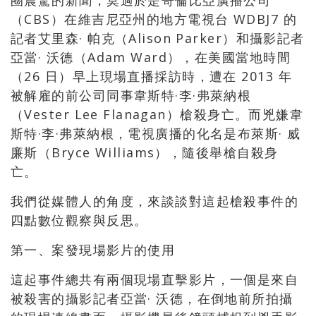
圈震驚的新聞，莫過於是哥倫比亞廣播公司
（CBS）在維吉尼亞州的地方電視台 WDBJ7 的
記者艾里森· 帕克（Alison Parker）和攝影記者
亞當· 沃德（Adam Ward），在美國當地時間
（26 日）早上現場直播採訪時，遭在 2013 年
被解雇的前公司同事韋斯特·李·弗萊納根
（Vester Lee Flanagan）槍殺身亡。而兇嫌韋
斯特·李·弗萊納根，電視廣播的化名是布萊斯· 威
廉斯（Bryce Williams），隨後舉槍自殺身
亡。
我們從媒體人的角度，來談談對這起槍殺事件的
四點數位觀察與反思。
第一、案發現場影片的使用
這起事件總共有兩個現場直擊影片，一個是來自
被殺害的攝影記者亞當· 沃德，在倒地前所拍攝